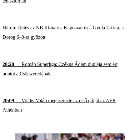
tenisztornán
Három kiütés az NB III-ban: a Kaposvár és a Gyula 7–0-ra, a
Dorog 6–0-ra győzött
20:28
— Román Superliga: Czékus Ádám duplája sem ért
pontot a Csíkszeredának
20:09
— Vitális Milán megszerezte az első gólját az AEK
Athénban