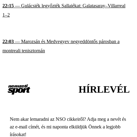
22:15
— Gulácsiék legyőzték Sallaiékat: Galatasaray–Villarreal
1–2
22:03
— Marozsán és Medvegyev negyeddöntős párosban a
montreali tenisztornán
HÍRLEVÉL
Nem akar lemaradni az NSO cikkeiről? Adja meg a nevét és
az e-mail címét, és mi naponta elküldjük Önnek a legjobb
írásokat!