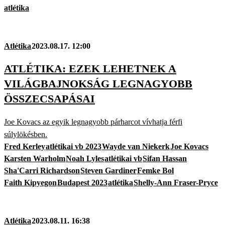
atlétika
Atlétika
2023.08.17. 12:00
ATLÉTIKA: EZEK LEHETNEK A
VILÁGBAJNOKSÁG LEGNAGYOBB
ÖSSZECSAPÁSAI
Joe Kovacs az egyik legnagyobb párharcot vívhatja férfi
súlylökésben.
Fred Kerley
atlétikai vb 2023
Wayde van Niekerk
Joe Kovacs
Karsten Warholm
Noah Lyles
atlétikai vb
Sifan Hassan
Sha'Carri Richardson
Steven Gardiner
Femke Bol
Faith Kipyegon
Budapest 2023
atlétika
Shelly-Ann Fraser-Pryce
Atlétika
2023.08.11. 16:38