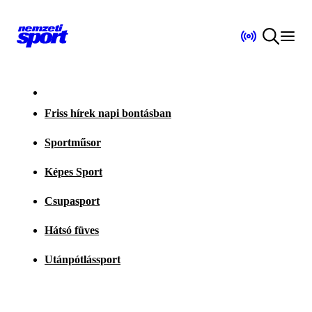
Friss hírek napi bontásban
Sportműsor
Képes Sport
Csupasport
Hátsó füves
Utánpótlássport