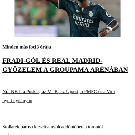
Minden más foci
3 órája
FRADI-GÓL ÉS REAL MADRID-
GYŐZELEM A GROUPAMA ARÉNÁBAN
Női NB I: a Puskás, az MTK, az Újpest, a PMFC és a Vidi
nyert nyitányon
Stollárék párosa kiesett a nyolcaddöntőben a torontói