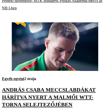
Pénteki sportműsor: MTK Budapest–Puskás Akadémia meccs az
NB I-ben
Egyéb egyéni
2 órája
ANDRÁS CSABA MECCSLABDÁKAT
HÁRÍTVA NYERT A MALMŐI WTT-
TORNA SELEJTEZŐJÉBEN