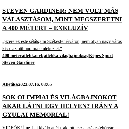
STEVEN GARDINER: NEM VOLT MÁS
VÁLASZTÁSOM, MINT MEGSZERETNI
A 400 MÉTERT – EXKLUZÍV
„Szeretek este sétálgatni Székesfehérváron, nem olyan nagy város
kissé az otthonomra emlékeztet.”
400 méter
atlétikai vb
atlétika világbajnokság
Képes Sport
Steven Gardiner
Atlétika
2023.07.16. 08:05
SOK OLIMPIAI ÉS VILÁGBAJNOKOT
AKAR LÁTNI EGY HELYEN? IRÁNY A
GYULAI MEMORIAL!
VIDEÓK! Íme, hat kiváló atléta, aki ott lesz a székesfehérvári