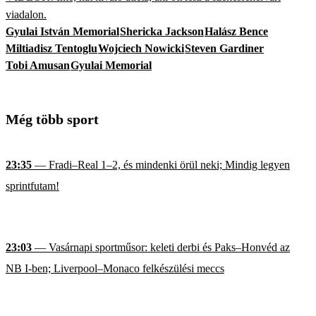
viadalon.
Gyulai István Memorial
Shericka Jackson
Halász Bence
Miltiadisz Tentoglu
Wojciech Nowicki
Steven Gardiner
Tobi Amusan
Gyulai Memorial
Még több sport
23:35
— Fradi–Real 1–2, és mindenki örül neki; Mindig legyen
sprintfutam!
23:03
— Vasárnapi sportműsor: keleti derbi és Paks–Honvéd az
NB I-ben; Liverpool–Monaco felkészülési meccs