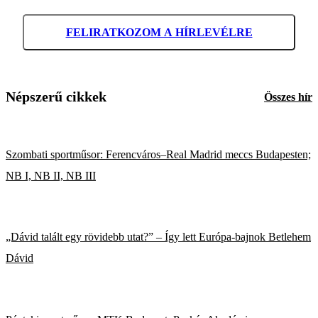
FELIRATKOZOM A HÍRLEVÉLRE
Népszerű cikkek
Összes hír
Szombati sportműsor: Ferencváros–Real Madrid meccs Budapesten;
NB I, NB II, NB III
„Dávid talált egy rövidebb utat?” – Így lett Európa-bajnok Betlehem
Dávid