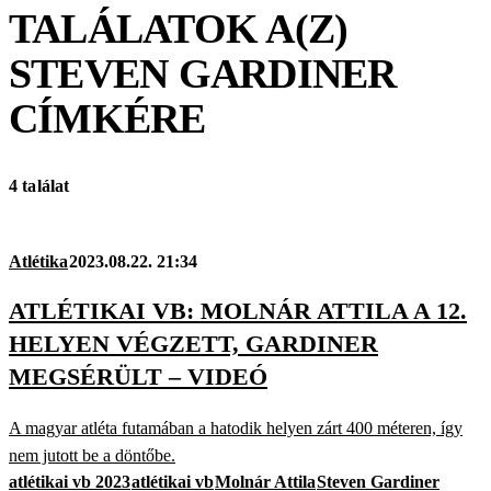
TALÁLATOK A(Z)
STEVEN GARDINER
CÍMKÉRE
4 találat
Atlétika
2023.08.22. 21:34
ATLÉTIKAI VB: MOLNÁR ATTILA A 12.
HELYEN VÉGZETT, GARDINER
MEGSÉRÜLT – VIDEÓ
A magyar atléta futamában a hatodik helyen zárt 400 méteren, így
nem jutott be a döntőbe.
atlétikai vb 2023
atlétikai vb
Molnár Attila
Steven Gardiner