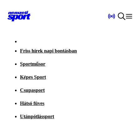
Friss hírek napi bontásban
Sportműsor
Képes Sport
Csupasport
Hátsó füves
Utánpótlássport