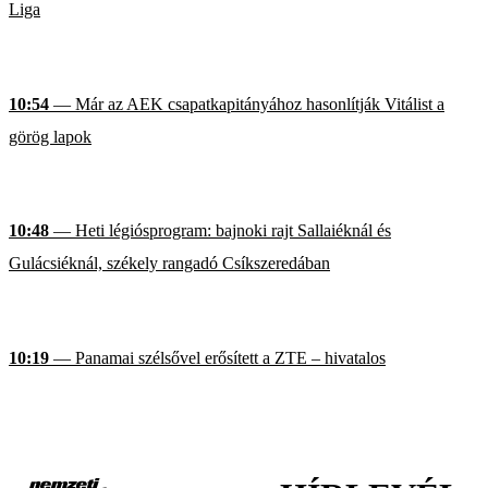
Liga
10:54
— Már az AEK csapatkapitányához hasonlítják Vitálist a
görög lapok
10:48
— Heti légiósprogram: bajnoki rajt Sallaiéknál és
Gulácsiéknál, székely rangadó Csíkszeredában
10:19
— Panamai szélsővel erősített a ZTE – hivatalos