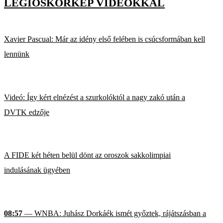
LÉGIÓSKÖRKÉP VIDEÓKKAL
Xavier Pascual: Már az idény első felében is csúcsformában kell
lennünk
Videó: Így kért elnézést a szurkolóktól a nagy zakó után a
DVTK edzője
A FIDE két héten belül dönt az oroszok sakkolimpiai
indulásának ügyében
08:57
— WNBA: Juhász Dorkáék ismét győztek, rájátszásban a