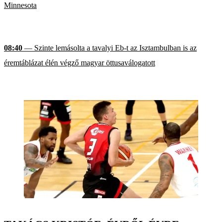
Minnesota
08:40
— Szinte lemásolta a tavalyi Eb-t az Isztambulban is az
éremtáblázat élén végző magyar öttusaválogatott