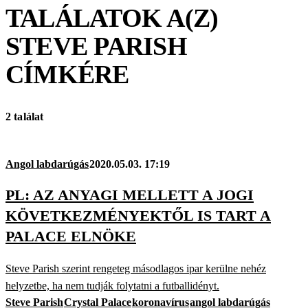
TALÁLATOK A(Z)
STEVE PARISH
CÍMKÉRE
2 találat
Angol labdarúgás
2020.05.03. 17:19
PL: AZ ANYAGI MELLETT A JOGI
KÖVETKEZMÉNYEKTŐL IS TART A
PALACE ELNÖKE
Steve Parish szerint rengeteg másodlagos ipar kerülne nehéz
helyzetbe, ha nem tudják folytatni a futballidényt.
Steve Parish
Crystal Palace
koronavírus
angol labdarúgás