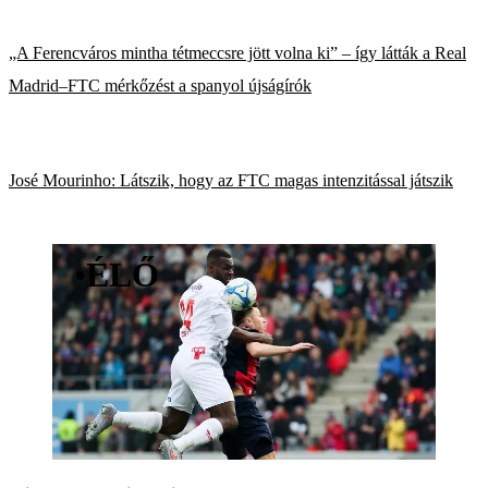
„A Ferencváros mintha tétmeccsre jött volna ki” – így látták a Real
Madrid–FTC mérkőzést a spanyol újságírók
José Mourinho: Látszik, hogy az FTC magas intenzitással játszik
•
ÉLŐ