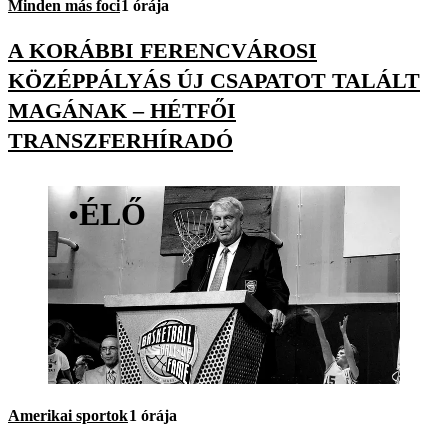
Minden más foci
1 órája
A KORÁBBI FERENCVÁROSI
KÖZÉPPÁLYÁS ÚJ CSAPATOT TALÁLT
MAGÁNAK – HÉTFŐI
TRANSZFERHÍRADÓ
•
ÉLŐ
Amerikai sportok
1 órája