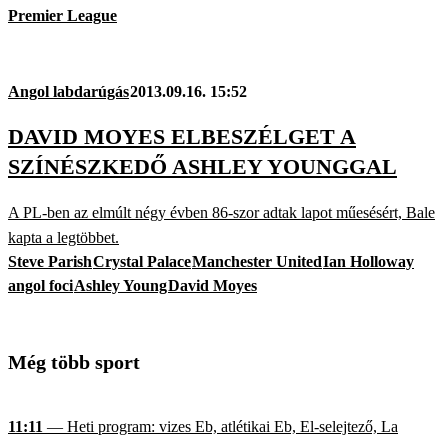
Premier League
Angol labdarúgás
2013.09.16. 15:52
DAVID MOYES ELBESZÉLGET A
SZÍNÉSZKEDŐ ASHLEY YOUNGGAL
A PL-ben az elmúlt négy évben 86-szor adtak lapot műesésért, Bale
kapta a legtöbbet.
Steve Parish
Crystal Palace
Manchester United
Ian Holloway
angol foci
Ashley Young
David Moyes
Még több sport
11:11
— Heti program: vizes Eb, atlétikai Eb, El-selejtező, La