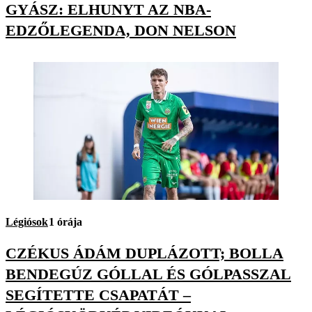
GYÁSZ: ELHUNYT AZ NBA-
EDZŐLEGENDA, DON NELSON
Légiósok
1 órája
CZÉKUS ÁDÁM DUPLÁZOTT; BOLLA
BENDEGÚZ GÓLLAL ÉS GÓLPASSZAL
SEGÍTETTE CSAPATÁT –