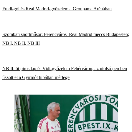
Fradi-gól és Real Madrid-győzelem a Groupama Arénában
Szombati sportműsor: Ferencváros–Real Madrid meccs Budapesten;
NB I, NB II, NB III
NB II: öt piros lap és Vidi-győzelem Fehérváron; az utolsó percben
úszott el a Gyirmót hibátlan mérlege