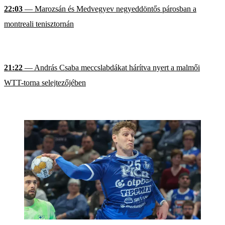
22:03
— Marozsán és Medvegyev negyeddöntős párosban a
montreali tenisztornán
21:22
— András Csaba meccslabdákat hárítva nyert a malmői
WTT-torna selejtezőjében