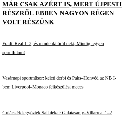
MÁR CSAK AZÉRT IS, MERT ÚJPESTI
RÉSZRŐL EBBEN NAGYON RÉGEN
VOLT RÉSZÜNK
Fradi–Real 1–2, és mindenki örül neki; Mindig legyen
sprintfutam!
Vasárnapi sportműsor: keleti derbi és Paks–Honvéd az NB I-
ben; Liverpool–Monaco felkészülési meccs
Gulácsiék legyőzték Sallaiékat: Galatasaray–Villarreal 1–2