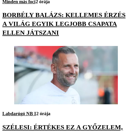
Minden más foci
2 órája
BORBÉLY BALÁZS: KELLEMES ÉRZÉS
A VILÁG EGYIK LEGJOBB CSAPATA
ELLEN JÁTSZANI
Labdarúgó NB I
2 órája
SZÉLESI: ÉRTÉKES EZ A GYŐZELEM,