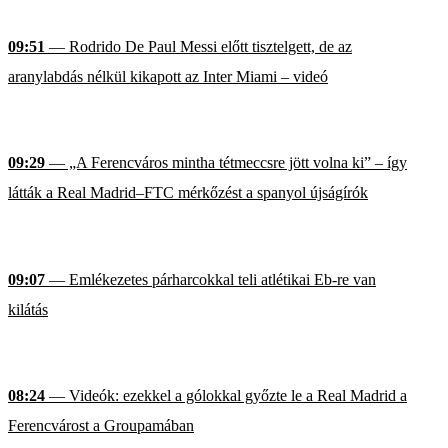
09:51
— Rodrido De Paul Messi előtt tisztelgett, de az
aranylabdás nélkül kikapott az Inter Miami – videó
09:29
— „A Ferencváros mintha tétmeccsre jött volna ki” – így
látták a Real Madrid–FTC mérkőzést a spanyol újságírók
09:07
— Emlékezetes párharcokkal teli atlétikai Eb-re van
kilátás
08:24
— Videók: ezekkel a gólokkal győzte le a Real Madrid a
Ferencvárost a Groupamában