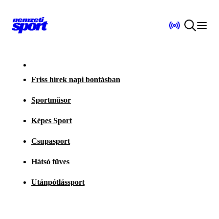
Friss hírek napi bontásban
Sportműsor
Képes Sport
Csupasport
Hátsó füves
Utánpótlássport