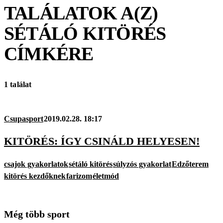
TALÁLATOK A(Z)
SÉTÁLÓ KITÖRÉS
CÍMKÉRE
1 találat
Csupasport
2019.02.28. 18:17
KITÖRÉS: ÍGY CSINÁLD HELYESEN!
csajok gyakorlatok
sétáló kitörés
súlyzós gyakorlat
Edzőterem
kitörés kezdőknek
farizom
életmód
Még több sport