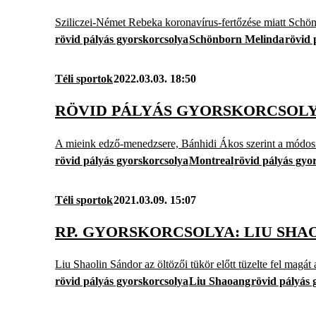
Sziliczei-Német Rebeka koronavírus-fertőzése miatt Schön
rövid pályás gyorskorcsolya
Schönborn Melinda
rövid 
Téli sportok
2022.03.03. 18:50
RÖVID PÁLYÁS GYORSKORCSOLYA
A mieink edző-menedzsere, Bánhidi Ákos szerint a módosítá
rövid pályás gyorskorcsolya
Montreal
rövid pályás gyo
Téli sportok
2021.03.09. 15:07
RP. GYORSKORCSOLYA: LIU SH
Liu Shaolin Sándor az öltözői tükör előtt tüzelte fel magát 
rövid pályás gyorskorcsolya
Liu Shaoang
rövid pályás 