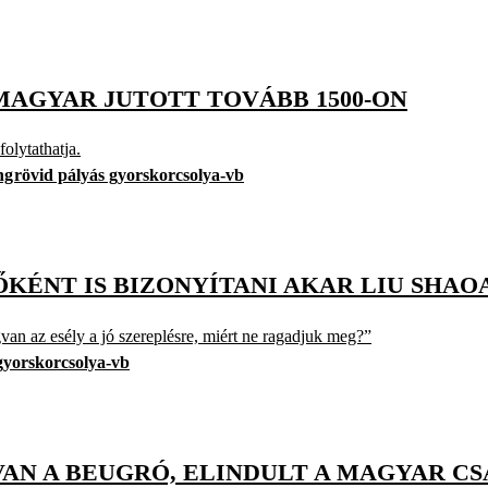
MAGYAR JUTOTT TOVÁBB 1500-ON
olytathatja.
ng
rövid pályás gyorskorcsolya-vb
KÉNT IS BIZONYÍTANI AKAR LIU SHAO
van az esély a jó szereplésre, miért ne ragadjuk meg?”
gyorskorcsolya-vb
AN A BEUGRÓ, ELINDULT A MAGYAR CS