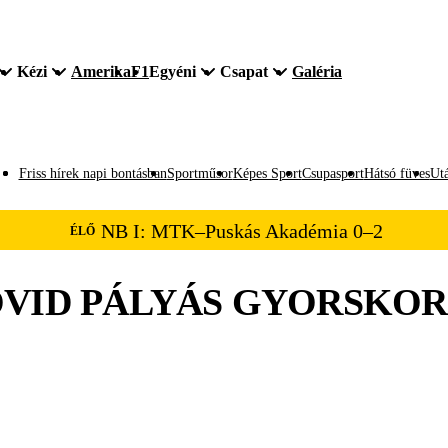
Kézi
Amerika
F1
Egyéni
Csapat
Galéria
Friss hírek napi bontásban
Sportműsor
Képes Sport
Csupasport
Hátsó füves
Utá
NB I: MTK–Puskás Akadémia 0–2
ÉLŐ
VID PÁLYÁS GYORSKOR