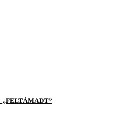
E „FELTÁMADT”