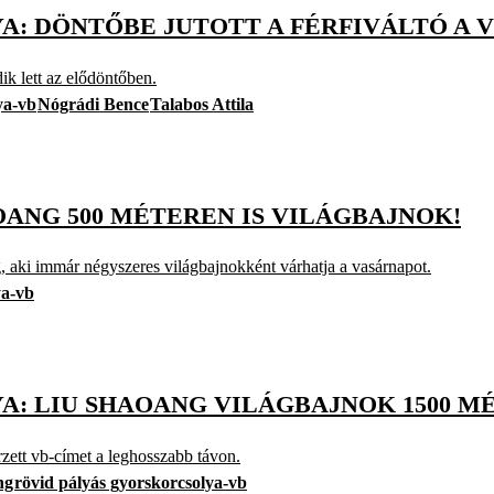
: DÖNTŐBE JUTOTT A FÉRFIVÁLTÓ A V
ik lett az elődöntőben.
ya-vb
Nógrádi Bence
Talabos Attila
OANG 500 MÉTEREN IS VILÁGBAJNOK!
, aki immár négyszeres világbajnokként várhatja a vasárnapot.
ya-vb
A: LIU SHAOANG VILÁGBAJNOK 1500 M
rzett vb-címet a leghosszabb távon.
ng
rövid pályás gyorskorcsolya-vb