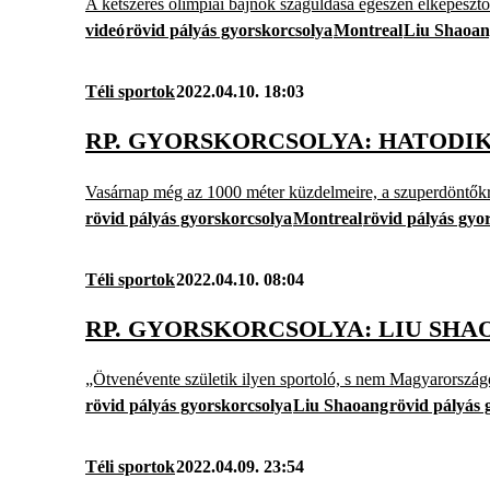
A kétszeres olimpiai bajnok száguldása egészen elképesztő
videó
rövid pályás gyorskorcsolya
Montreal
Liu Shaoa
Téli sportok
2022.04.10. 18:03
RP. GYORSKORCSOLYA: HATODIK
Vasárnap még az 1000 méter küzdelmeire, a szuperdöntőkre é
rövid pályás gyorskorcsolya
Montreal
rövid pályás gyo
Téli sportok
2022.04.10. 08:04
RP. GYORSKORCSOLYA: LIU SHA
„Ötvenévente születik ilyen sportoló, s nem Magyarország
rövid pályás gyorskorcsolya
Liu Shaoang
rövid pályás 
Téli sportok
2022.04.09. 23:54