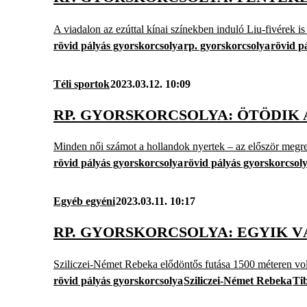
A viadalon az ezúttal kínai színekben induló Liu-fivérek is 
rövid pályás gyorskorcsolya
rp. gyorskorcsolya
rövid p
Téli sportok
2023.03.12. 10:09
RP. GYORSKORCSOLYA: ÖTÖDIK A
Minden női számot a hollandok nyertek – az először megre
rövid pályás gyorskorcsolya
rövid pályás gyorskorcsol
Egyéb egyéni
2023.03.11. 10:17
RP. GYORSKORCSOLYA: EGYIK V
Sziliczei-Német Rebeka elődöntős futása 1500 méteren vol
rövid pályás gyorskorcsolya
Sziliczei-Német Rebeka
Ti