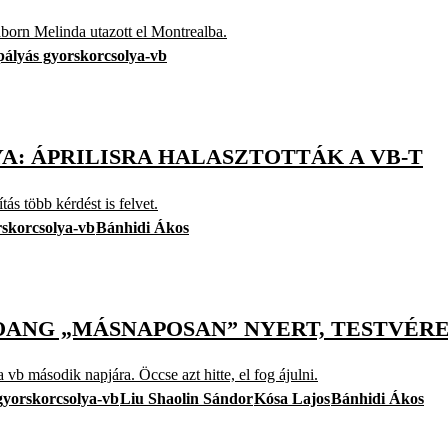
born Melinda utazott el Montrealba.
pályás gyorskorcsolya-vb
: ÁPRILISRA HALASZTOTTÁK A VB-T
s több kérdést is felvet.
rskorcsolya-vb
Bánhidi Ákos
AOANG „MÁSNAPOSAN” NYERT, TESTVÉR
a vb második napjára. Öccse azt hitte, el fog ájulni.
gyorskorcsolya-vb
Liu Shaolin Sándor
Kósa Lajos
Bánhidi Ákos