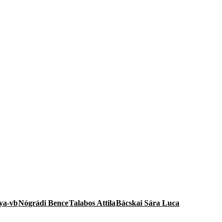
lya-vb
Nógrádi Bence
Talabos Attila
Bácskai Sára Luca