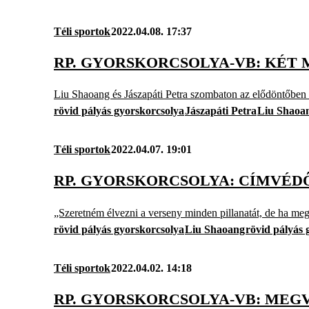
Téli sportok
2022.04.08. 17:37
RP. GYORSKORCSOLYA-VB: KÉT 
Liu Shaoang és Jászapáti Petra szombaton az elődöntőben f
rövid pályás gyorskorcsolya
Jászapáti Petra
Liu Shaoa
Téli sportok
2022.04.07. 19:01
RP. GYORSKORCSOLYA: CÍMVÉDŐ
„Szeretném élvezni a verseny minden pillanatát, de ha meg
rövid pályás gyorskorcsolya
Liu Shaoang
rövid pályás 
Téli sportok
2022.04.02. 14:18
RP. GYORSKORCSOLYA-VB: MEGV