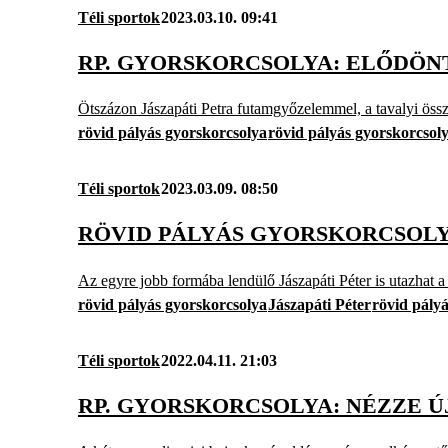
Téli sportok
2023.03.10. 09:41
RP. GYORSKORCSOLYA: ELŐDÖNTŐ
Ötszázon Jászapáti Petra futamgyőzelemmel, a tavalyi össz
rövid pályás gyorskorcsolya
rövid pályás gyorskorcsol
Téli sportok
2023.03.09. 08:50
RÖVID PÁLYÁS GYORSKORCSOLY
Az egyre jobb formába lendülő Jászapáti Péter is utazhat a 
rövid pályás gyorskorcsolya
Jászapáti Péter
rövid pály
Téli sportok
2022.04.11. 21:03
RP. GYORSKORCSOLYA: NÉZZE Ú