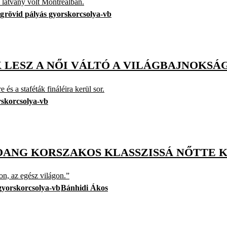
 látvány volt Montrealban.
ng
rövid pályás gyorskorcsolya-vb
 LESZ A NŐI VÁLTÓ A VILÁGBAJNOKSÁ
s a staféták fináléira kerül sor.
rskorcsolya-vb
OANG KORSZAKOS KLASSZISSÁ NŐTTE K
on, az egész világon.”
gyorskorcsolya-vb
Bánhidi Ákos