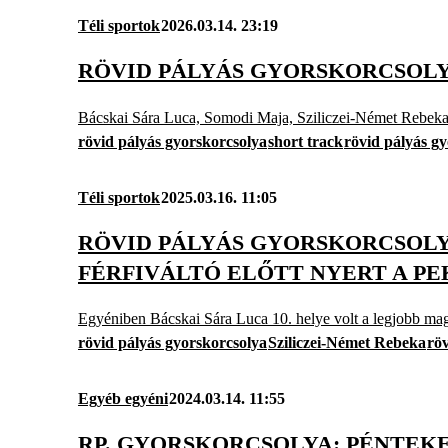
Téli sportok
2026.03.14. 23:19
RÖVID PÁLYÁS GYORSKORCSOLY
Bácskai Sára Luca, Somodi Maja, Sziliczei-Német Rebeka 
rövid pályás gyorskorcsolya
short track
rövid pályás g
Téli sportok
2025.03.16. 11:05
RÖVID PÁLYÁS GYORSKORCSOLYA
FÉRFIVÁLTÓ ELŐTT NYERT A PE
Egyéniben Bácskai Sára Luca 10. helye volt a legjobb ma
rövid pályás gyorskorcsolya
Sziliczei-Német Rebeka
rö
Egyéb egyéni
2024.03.14. 11:55
RP. GYORSKORCSOLYA: PÉNTEK