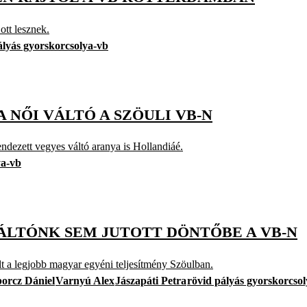
ott lesznek.
ályás gyorskorcsolya-vb
 NŐI VÁLTÓ A SZÖULI VB-N
ndezett vegyes váltó aranya is Hollandiáé.
ya-vb
ÁLTÓNK SEM JUTOTT DÖNTŐBE A VB-N
t a legjobb magyar egyéni teljesítmény Szöulban.
borcz Dániel
Varnyú Alex
Jászapáti Petra
rövid pályás gyorskorcso