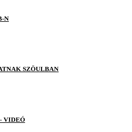
B-N
HATNAK SZÖULBAN
– VIDEÓ