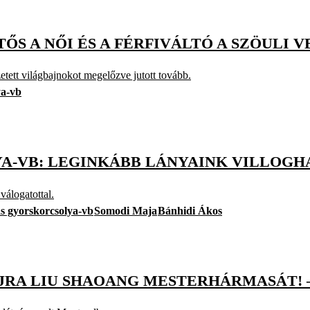
S A NŐI ÉS A FÉRFIVÁLTÓ A SZÖULI V
etett világbajnokot megelőzve jutott tovább.
ya-vb
A-VB: LEGINKÁBB LÁNYAINK VILLOG
válogatottal.
ás gyorskorcsolya-vb
Somodi Maja
Bánhidi Ákos
JRA LIU SHAOANG MESTERHÁRMASÁT! 