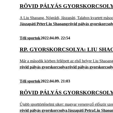
RÖVID PÁLYÁS GYORSKORCSOLYA
A Liu Shaoang, Nógrádi, Jászapáti, Talabos kvartett másod
Jászapáti Péter
Liu Shaoang
rövid pályás gyorskorcsol
Téli sportok
2022.04.09. 22:54
RP. GYORSKORCSOLYA: LIU SHA
Már a második körben fellépett az első helyre Liu Shaoang
rövid pályás gyorskorcsolya
rövid pályás gyorskorcsol
Téli sportok
2022.04.09. 21:03
RÖVID PÁLYÁS GYORSKORCSOLY
Újabb sporttörténelmi siker: magyar versenyző először sze
rövid pályás gyorskorcsolya
Jászapáti Petra
Liu Shaoa