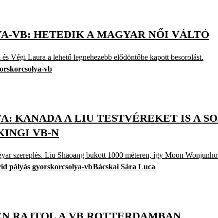
A-VB: HETEDIK A MAGYAR NŐI VÁLTÓ
és Végi Laura a lehető legnehezebb elődöntőbe kapott besorolást.
yorskorcsolya-vb
: KANADA A LIU TESTVÉREKET IS A S
KINGI VB-N
gyar szereplés. Liu Shaoang bukott 1000 méteren, így Moon Wonjunhoz
vid pályás gyorskorcsolya-vb
Bácskai Sára Luca
EN RAJTOL A VB ROTTERDAMBAN