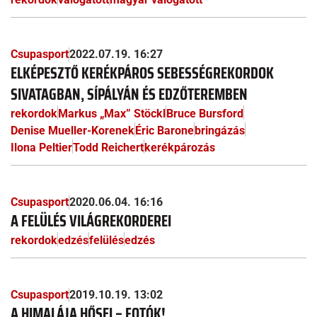
Csupasport
2022.07.19. 16:27
ELKÉPESZTŐ KERÉKPÁROS SEBESSÉGREKORDOK
SIVATAGBAN, SÍPÁLYÁN ÉS EDZŐTEREMBEN
rekordok
Markus „Max” Stöckl
Bruce Bursford
Denise Mueller-Korenek
Éric Barone
bringázás
Ilona Peltier
Todd Reichert
kerékpározás
Csupasport
2020.06.04. 16:16
A FELÜLÉS VILÁGREKORDEREI
rekordok
edzés
felülés
edzés
Csupasport
2019.10.19. 13:02
A HIMALÁJA HŐSEI – FOTÓK!