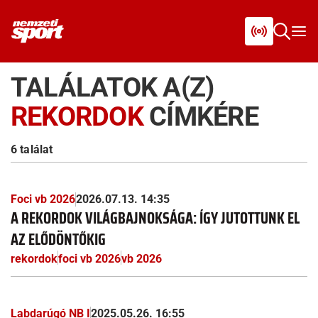
TALÁLATOK A(Z)
REKORDOK
CÍMKÉRE
6 találat
Foci vb 2026
2026.07.13. 14:35
A REKORDOK VILÁGBAJNOKSÁGA: ÍGY JUTOTTUNK EL
AZ ELŐDÖNTŐKIG
rekordok
foci vb 2026
vb 2026
Labdarúgó NB I
2025.05.26. 16:55