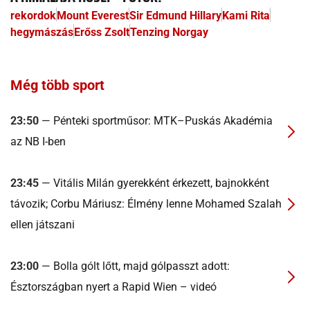
rekordok
Mount Everest
Sir Edmund Hillary
Kami Rita
hegymászás
Erőss Zsolt
Tenzing Norgay
Még több sport
23:50
— Pénteki sportműsor: MTK–Puskás Akadémia
az NB I-ben
23:45
— Vitális Milán gyerekként érkezett, bajnokként
távozik; Corbu Máriusz: Élmény lenne Mohamed Szalah
ellen játszani
23:00
— Bolla gólt lőtt, majd gólpasszt adott:
Észtországban nyert a Rapid Wien – videó