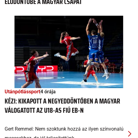
ELŐDÖNTŐBE A MAGYAR CSAPAT
Utánpótlássport
4 órája
KÉZI: KIKAPOTT A NEGYEDDÖNTŐBEN A MAGYAR
VÁLOGATOTT AZ U18-AS FIÚ EB-N
Gert Remmel: Nem szoktunk hozzá az ilyen színvonalú