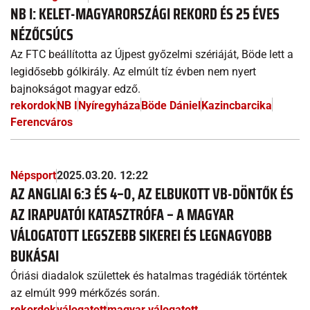
NB I: KELET-MAGYARORSZÁGI REKORD ÉS 25 ÉVES
NÉZŐCSÚCS
Az FTC beállította az Újpest győzelmi szériáját, Böde lett a
legidősebb gólkirály. Az elmúlt tíz évben nem nyert
bajnokságot magyar edző.
rekordok
NB I
Nyíregyháza
Böde Dániel
Kazincbarcika
Ferencváros
Népsport
2025.03.20. 12:22
AZ ANGLIAI 6:3 ÉS 4–0, AZ ELBUKOTT VB-DÖNTŐK ÉS
AZ IRAPUATÓI KATASZTRÓFA – A MAGYAR
VÁLOGATOTT LEGSZEBB SIKEREI ÉS LEGNAGYOBB
BUKÁSAI
Óriási diadalok születtek és hatalmas tragédiák történtek
az elmúlt 999 mérkőzés során.
rekordok
válogatott
magyar válogatott