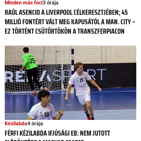
Minden más foci
3 órája
RAÚL ASENCIO A LIVERPOOL CÉLKERESZTJÉBEN; 45
MILLIÓ FONTÉRT VÁLT MEG KAPUSÁTÓL A MAN. CITY –
EZ TÖRTÉNT CSÜTÖRTÖKÖN A TRANSZFERPIACON
Kézilabda
4 órája
FÉRFI KÉZILABDA IFJÚSÁGI EB: NEM JUTOTT