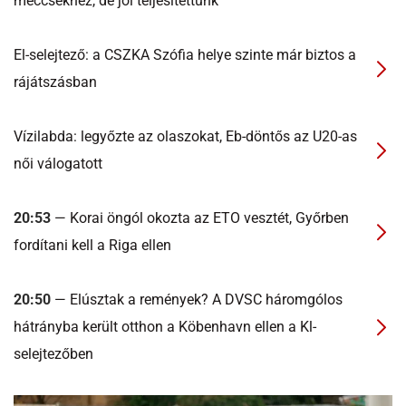
meccsekhez, de jól teljesítettünk
El-selejtező: a CSZKA Szófia helye szinte már biztos a
rájátszásban
Vízilabda: legyőzte az olaszokat, Eb-döntős az U20-as
női válogatott
20:53
— Korai öngól okozta az ETO vesztét, Győrben
fordítani kell a Riga ellen
20:50
— Elúsztak a remények? A DVSC háromgólos
hátrányba került otthon a Köbenhavn ellen a Kl-
selejtezőben