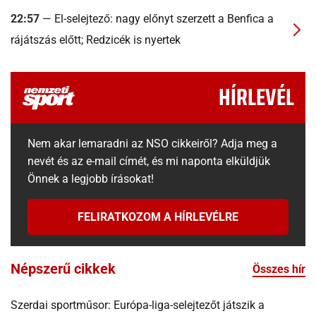
22:57
— El-selejtező: nagy előnyt szerzett a Benfica a
rájátszás előtt; Redzicék is nyertek
HÍRLEVÉL
Nem akar lemaradni az NSO cikkeiről? Adja meg a
nevét és az e-mail címét, és mi naponta elküldjük
Önnek a legjobb írásokat!
FELIRATKOZOM A HÍRLEVÉLRE
Népszerű cikkek
Összes hír
Szerdai sportműsor: Európa-liga-selejtezőt játszik a