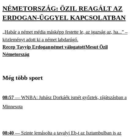
NÉMETORSZÁG: ÖZIL REAGÁLT AZ
ERDOGAN-ÜGGYEL KAPCSOLATBAN
„Habár a német média másképp festette le, az igazság az, ha...” –
közleményt adott ki a német labdarúgó.
Recep Tayyip Erdogan
német válogatott
Mesut Özil
Németország
Még több sport
08:57
— WNBA: Juhász Dorkáék ismét győztek, rájátszásban a
Minnesota
08:40
— Szinte lemásolta a tavalyi Eb-t az Isztambulban is az