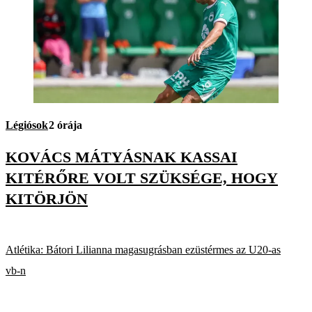
Légiósok
2 órája
KOVÁCS MÁTYÁSNAK KASSAI
KITÉRŐRE VOLT SZÜKSÉGE, HOGY
KITÖRJÖN
Atlétika: Bátori Lilianna magasugrásban ezüstérmes az U20-as
vb-n