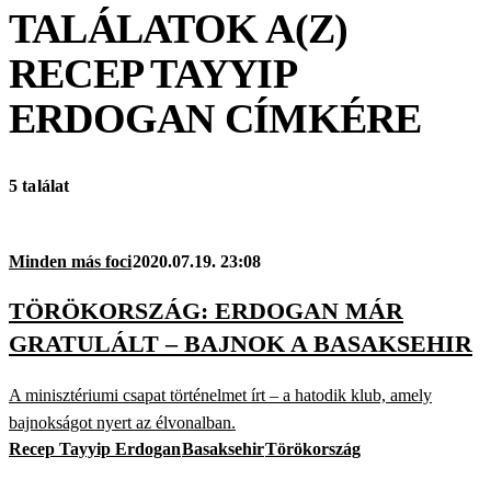
TALÁLATOK A(Z)
RECEP TAYYIP
ERDOGAN
CÍMKÉRE
5 találat
Minden más foci
2020.07.19. 23:08
TÖRÖKORSZÁG: ERDOGAN MÁR
GRATULÁLT – BAJNOK A BASAKSEHIR
A minisztériumi csapat történelmet írt – a hatodik klub, amely
bajnokságot nyert az élvonalban.
Recep Tayyip Erdogan
Basaksehir
Törökország