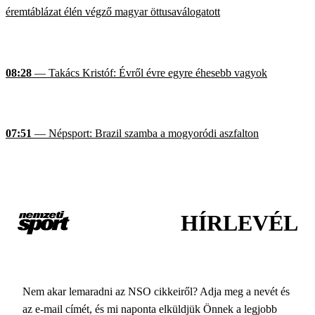
éremtáblázat élén végző magyar öttusaválogatott
08:28
— Takács Kristóf: Évről évre egyre éhesebb vagyok
07:51
— Népsport: Brazil szamba a mogyoródi aszfalton
HÍRLEVÉL
Nem akar lemaradni az NSO cikkeiről? Adja meg a nevét és
az e-mail címét, és mi naponta elküldjük Önnek a legjobb