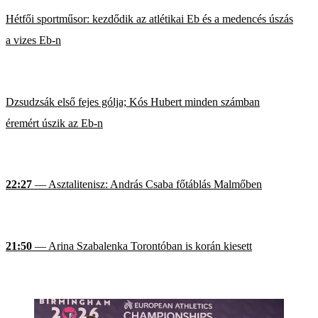
Hétfői sportműsor: kezdődik az atlétikai Eb és a medencés úszás
a vizes Eb-n
Dzsudzsák első fejes gólja; Kós Hubert minden számban
éremért úszik az Eb-n
22:27
— Asztalitenisz: András Csaba főtáblás Malmőben
21:50
— Arina Szabalenka Torontóban is korán kiesett