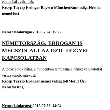
emiatt halaszthatnak.
Recep Tayyip Erdogan
Bayern München
Bundesliga
Hertha
német foci
Német labdarúgás
2018.07.24. 15:22
NÉMETORSZÁG: ERDOGAN IS
MEGSZÓLALT AZ ÖZIL-ÜGGYEL
KAPCSOLATBAN
A török elnök hálás, s mindenben támogatja a német válogatottól
visszavonuló játékost.
Recep Tayyip Erdogan
német válogatott
Mesut Özil
Németország
Német labdarúgás
2018.07.22. 14:04