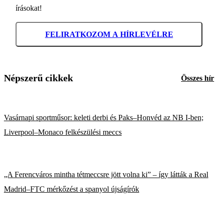
írásokat!
FELIRATKOZOM A HÍRLEVÉLRE
Népszerű cikkek
Összes hír
Vasárnapi sportműsor: keleti derbi és Paks–Honvéd az NB I-ben;
Liverpool–Monaco felkészülési meccs
„A Ferencváros mintha tétmeccsre jött volna ki” – így látták a Real
Madrid–FTC mérkőzést a spanyol újságírók