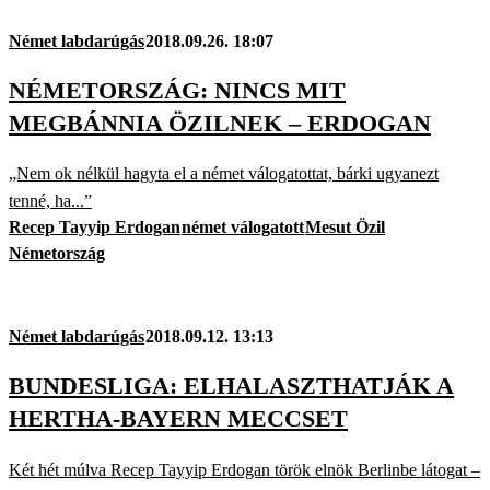
Német labdarúgás
2018.09.26. 18:07
NÉMETORSZÁG: NINCS MIT
MEGBÁNNIA ÖZILNEK – ERDOGAN
„Nem ok nélkül hagyta el a német válogatottat, bárki ugyanezt
tenné, ha...”
Recep Tayyip Erdogan
német válogatott
Mesut Özil
Németország
Német labdarúgás
2018.09.12. 13:13
BUNDESLIGA: ELHALASZTHATJÁK A
HERTHA-BAYERN MECCSET
Két hét múlva Recep Tayyip Erdogan török elnök Berlinbe látogat –