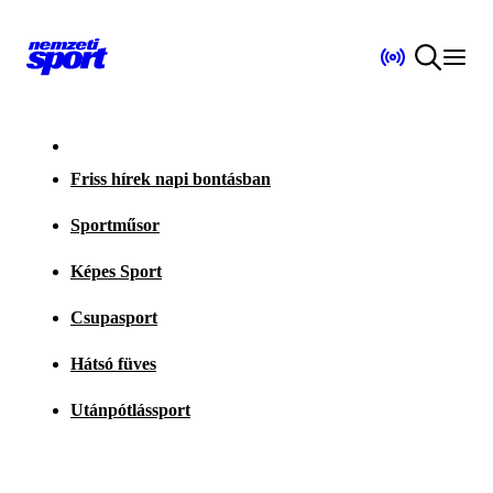
Friss hírek napi bontásban
Sportműsor
Képes Sport
Csupasport
Hátsó füves
Utánpótlássport