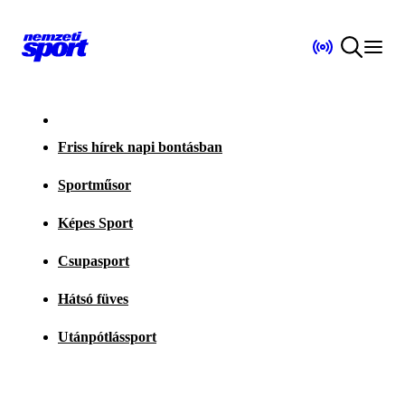
Friss hírek napi bontásban
Sportműsor
Képes Sport
Csupasport
Hátsó füves
Utánpótlássport