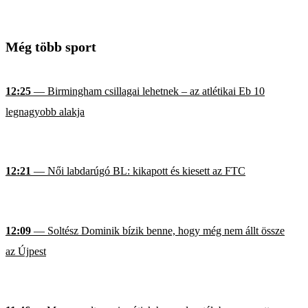
Még több sport
12:25
— Birmingham csillagai lehetnek – az atlétikai Eb 10
legnagyobb alakja
12:21
— Női labdarúgó BL: kikapott és kiesett az FTC
12:09
— Soltész Dominik bízik benne, hogy még nem állt össze
az Újpest