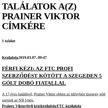
TALÁLATOK A(Z)
PRAINER VIKTOR
CÍMKÉRE
1 találat
Kézilabda
2019.03.07. 09:47
FÉRFI KÉZI: AZ FTC PROFI
SZERZŐDÉST KÖTÖTT A SZEGEDEN 5
GÓLT DOBÓ FIATALLAL
A 17 éves balátlövő, Prainer Viktor ebben az idényben tizenegy gólt
szerzett az NB I-ben.
Prainer Viktor
férfi kézi
kézilabda
FTC kézilabda