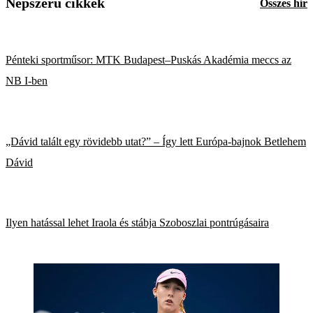
Népszerű cikkek
Összes hír
Pénteki sportműsor: MTK Budapest–Puskás Akadémia meccs az
NB I-ben
„Dávid talált egy rövidebb utat?” – Így lett Európa-bajnok Betlehem
Dávid
Ilyen hatással lehet Iraola és stábja Szoboszlai pontrúgásaira