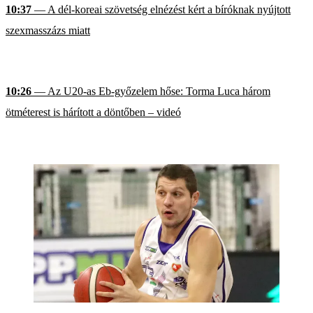
10:37
— A dél-koreai szövetség elnézést kért a bíróknak nyújtott
szexmasszázs miatt
10:26
— Az U20-as Eb-győzelem hőse: Torma Luca három
ötméterest is hárított a döntőben – videó