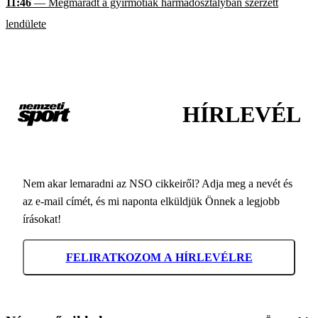
11:46
— Megmaradt a gyirmótiak harmadosztályban szerzett
lendülete
HÍRLEVÉL
Nem akar lemaradni az NSO cikkeiről? Adja meg a nevét és
az e-mail címét, és mi naponta elküldjük Önnek a legjobb
írásokat!
FELIRATKOZOM A HÍRLEVÉLRE