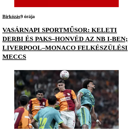
Birkózás
9 órája
VASÁRNAPI SPORTMŰSOR: KELETI
DERBI ÉS PAKS–HONVÉD AZ NB I-BEN;
LIVERPOOL–MONACO FELKÉSZÜLÉSI
MECCS