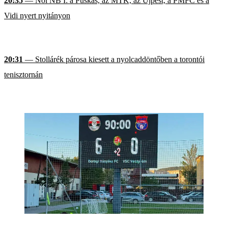
20:35
— Női NB I: a Puskás, az MTK, az Újpest, a PMFC és a
Vidi nyert nyitányon
20:31
— Stollárék párosa kiesett a nyolcaddöntőben a torontói
tenisztornán