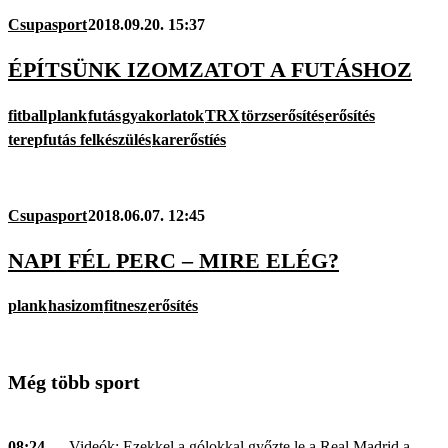
Csupasport
2018.09.20. 15:37
ÉPÍTSÜNK IZOMZATOT A FUTÁSHOZ
fitball
plank
futás
gyakorlatok
TRX
törzserősítés
erősítés
terepfutás felkészülés
karerőstíés
Csupasport
2018.06.07. 12:45
NAPI FÉL PERC – MIRE ELÉG?
plank
hasizom
fitnesz
erősítés
Még több sport
08:24
— Videók: Ezekkel a gólokkal győzte le a Real Madrid a