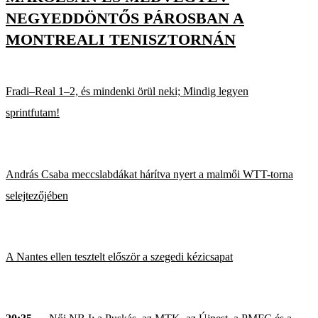
NEGYEDDÖNTŐS PÁROSBAN A
MONTREALI TENISZTORNÁN
Fradi–Real 1–2, és mindenki örül neki; Mindig legyen
sprintfutam!
András Csaba meccslabdákat hárítva nyert a malmői WTT-torna
selejtezőjében
A Nantes ellen tesztelt először a szegedi kézicsapat