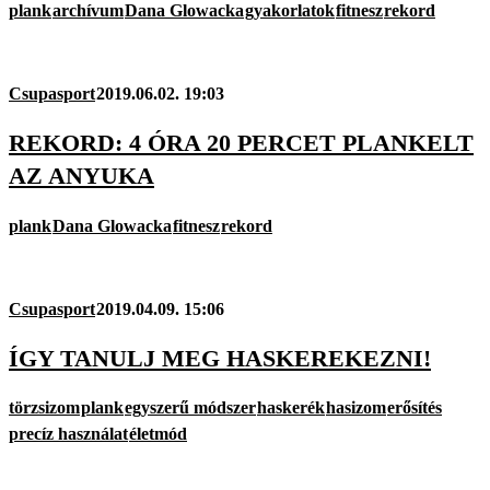
plank
archívum
Dana Glowacka
gyakorlatok
fitnesz
rekord
Csupasport
2019.06.02. 19:03
REKORD: 4 ÓRA 20 PERCET PLANKELT
AZ ANYUKA
plank
Dana Glowacka
fitnesz
rekord
Csupasport
2019.04.09. 15:06
ÍGY TANULJ MEG HASKEREKEZNI!
törzsizom
plank
egyszerű módszer
haskerék
hasizom
erősítés
precíz használat
életmód