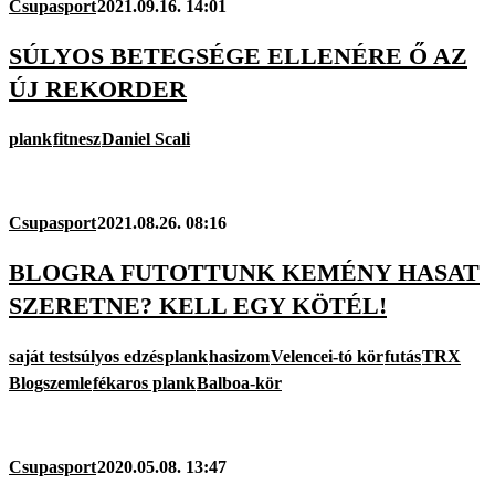
Csupasport
2021.09.16. 14:01
SÚLYOS BETEGSÉGE ELLENÉRE Ő AZ
ÚJ REKORDER
plank
fitnesz
Daniel Scali
Csupasport
2021.08.26. 08:16
BLOGRA FUTOTTUNK KEMÉNY HASAT
SZERETNE? KELL EGY KÖTÉL!
saját testsúlyos edzés
plank
hasizom
Velencei-tó kör
futás
TRX
Blogszemle
fékaros plank
Balboa-kör
Csupasport
2020.05.08. 13:47