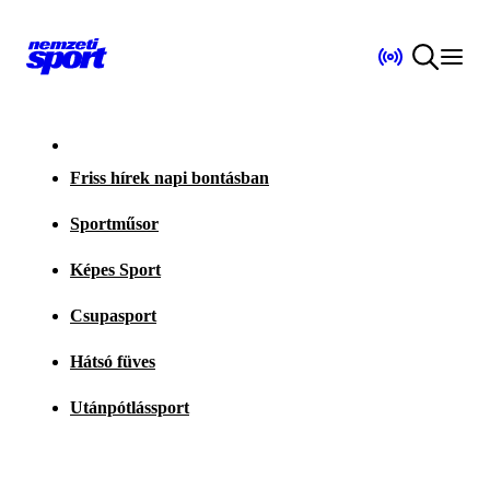
Friss hírek napi bontásban
Sportműsor
Képes Sport
Csupasport
Hátsó füves
Utánpótlássport