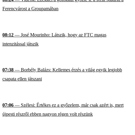
Ferencvárost a Groupamában
08:12
— José Mourinho: Látszik, hogy az FTC magas
intenzitással játszik
07:38
— Borbély Balázs: Kellemes érzés a világ egyik legjobb
csapata ellen játszani
07:06
— Szélesi: Értékes ez a győzelem, már csak azért is, mert
újpesti részről ebben nagyon régen volt részünk