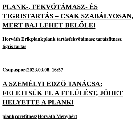
PLANK-, FEKVŐTÁMASZ- ÉS
TIGRISTARTÁS – CSAK SZABÁLYOSAN,
MERT BAJ LEHET BELŐLE!
Horváth Erik
plank
plank tartás
fekvőtámasz tartás
fitnesz
tigris tartás
Csupasport
2023.03.08. 16:57
A SZEMÉLYI EDZŐ TANÁCSA:
FELEJTSÜK EL A FELÜLÉST, JÖHET
HELYETTE A PLANK!
plank
core
fitnesz
Horváth Menyhért