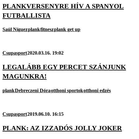
PLANKVERSENYRE HÍV A SPANYOL
FUTBALLISTA
Saúl Níguez
plank
fitnesz
plank get up
Csupasport
2020.03.16. 19:02
LEGALÁBB EGY PERCET SZÁNJUNK
MAGUNKRA!
plank
Debreczeni Dóra
otthoni sportok
otthoni edzés
Csupasport
2019.06.10. 16:15
PLANK: AZ IZZADÓS JOLLY JOKER