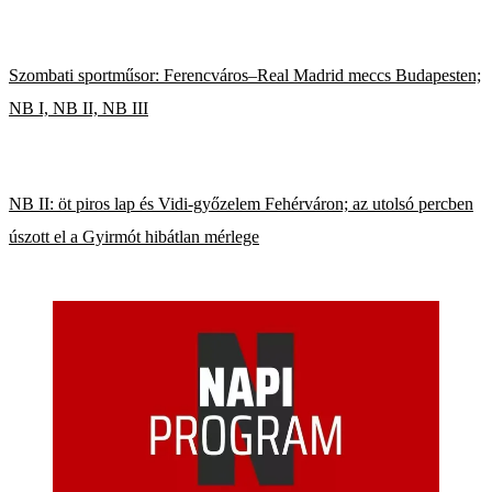
Szombati sportműsor: Ferencváros–Real Madrid meccs Budapesten;
NB I, NB II, NB III
NB II: öt piros lap és Vidi-győzelem Fehérváron; az utolsó percben
úszott el a Gyirmót hibátlan mérlege