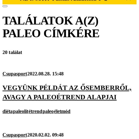
TALÁLATOK A(Z)
PALEO
CÍMKÉRE
20 találat
Csupasport
2022.08.28. 15:48
VEGYÜNK PÉLDÁT AZ ŐSEMBERRŐL,
AVAGY A PALEOÉTREND ALAPJAI
diéta
paleolit
étrend
paleo
életmód
Csupasport
2020.02.02. 09:48