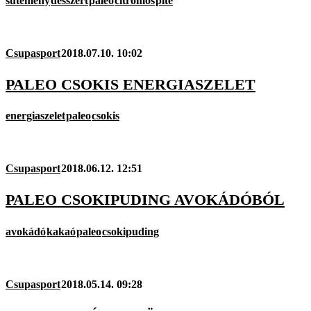
sütemény
desszert
paleo
citromos
pite
Csupasport
2018.07.10. 10:02
PALEO CSOKIS ENERGIASZELET
energiaszelet
paleo
csokis
Csupasport
2018.06.12. 12:51
PALEO CSOKIPUDING AVOKÁDÓBÓL
avokádó
kakaó
paleo
csokipuding
Csupasport
2018.05.14. 09:28