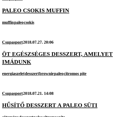
PALEO CSOKIS MUFFIN
muffin
paleo
csokis
Csupasport
2018.07.27. 20:06
ÖT EGÉSZSÉGES DESSZERT, AMELYET
IMÁDUNK
energiaszelet
desszert
brownie
paleo
citromos pite
Csupasport
2018.07.21. 14:08
HŰSÍTŐ DESSZERT A PALEO SÜTI