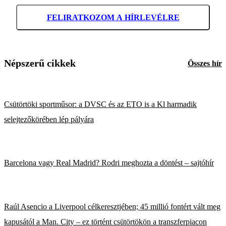
FELIRATKOZOM A HÍRLEVÉLRE
Népszerű cikkek
Összes hír
Csütörtöki sportműsor: a DVSC és az ETO is a Kl harmadik
selejtezőkörében lép pályára
Barcelona vagy Real Madrid? Rodri meghozta a döntést – sajtóhír
Raúl Asencio a Liverpool célkeresztjében; 45 millió fontért vált meg
kapusától a Man. City – ez történt csütörtökön a transzferpiacon