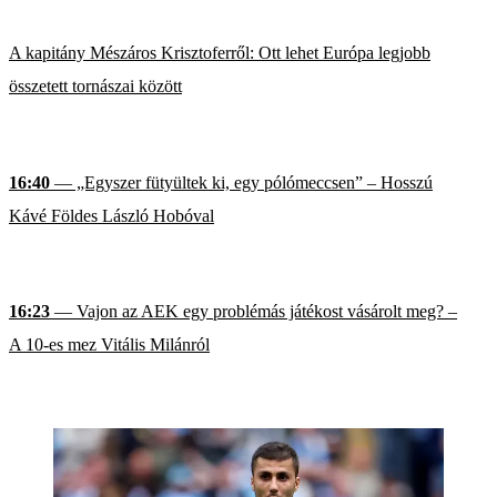
A kapitány Mészáros Krisztoferről: Ott lehet Európa legjobb
összetett tornászai között
16:40
— „Egyszer fütyültek ki, egy pólómeccsen” – Hosszú
Kávé Földes László Hobóval
16:23
— Vajon az AEK egy problémás játékost vásárolt meg? –
A 10-es mez Vitális Milánról