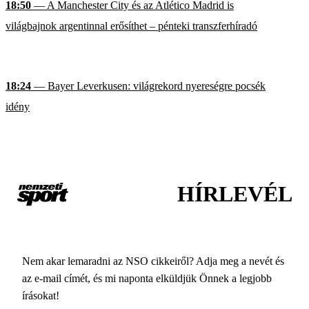
18:50
— A Manchester City és az Atlético Madrid is
világbajnok argentinnal erősíthet – pénteki transzferhíradó
18:24
— Bayer Leverkusen: világrekord nyereségre pocsék
idény
HÍRLEVÉL
Nem akar lemaradni az NSO cikkeiről? Adja meg a nevét és
az e-mail címét, és mi naponta elküldjük Önnek a legjobb
írásokat!