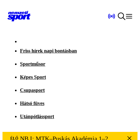
Friss hírek napi bontásban
Sportműsor
Képes Sport
Csupasport
Hátsó füves
Utánpótlássport
NB I: MTK–Puskás Akadémia 1–2
ÉLŐ