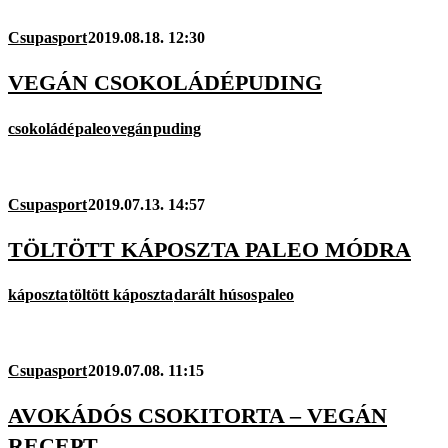
Csupasport
2019.08.18. 12:30
VEGÁN CSOKOLÁDÉPUDING
csokoládé
paleo
vegán
puding
Csupasport
2019.07.13. 14:57
TÖLTÖTT KÁPOSZTA PALEO MÓDRA
káposzta
töltött káposzta
darált húsos
paleo
Csupasport
2019.07.08. 11:15
AVOKÁDÓS CSOKITORTA – VEGÁN
RECEPT