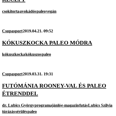
csokitorta
avokádós
paleo
vegán
Csupasport
2019.04.21. 09:52
KÓKUSZKOCKA PALEO MÓDRA
kókuszkocka
kókuszos
paleo
Csupasport
2019.03.31. 19:31
FUTÓMÁNIA ROONEY-VAL ÉS PALEO
ÉTRENDDEL
dr. Lubics György
programajánló
e-magazin
futás
Lubics Szilvia
túrázás
sérülés
paleo