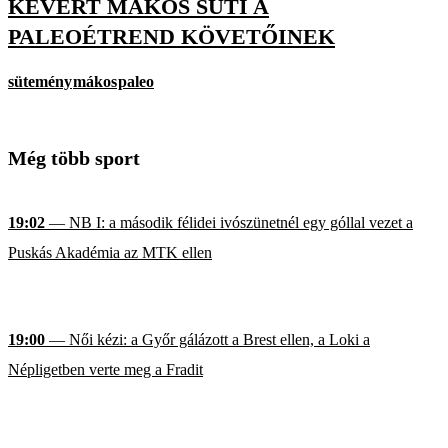
KEVERT MÁKOS SÜTI A
PALEOÉTREND KÖVETŐINEK
sütemény
mákos
paleo
Még több sport
19:02
— NB I: a második félidei ivószünetnél egy góllal vezet a
Puskás Akadémia az MTK ellen
19:00
— Női kézi: a Győr gálázott a Brest ellen, a Loki a
Népligetben verte meg a Fradit