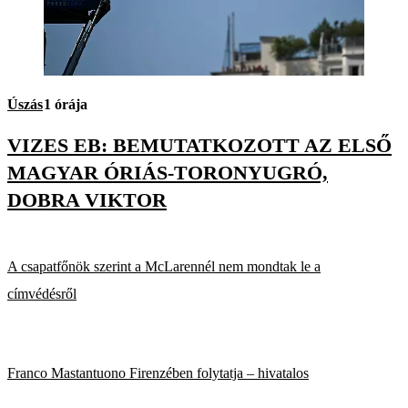
Úszás
1 órája
VIZES EB: BEMUTATKOZOTT AZ ELSŐ
MAGYAR ÓRIÁS-TORONYUGRÓ,
DOBRA VIKTOR
A csapatfőnök szerint a McLarennél nem mondtak le a
címvédésről
Franco Mastantuono Firenzében folytatja – hivatalos