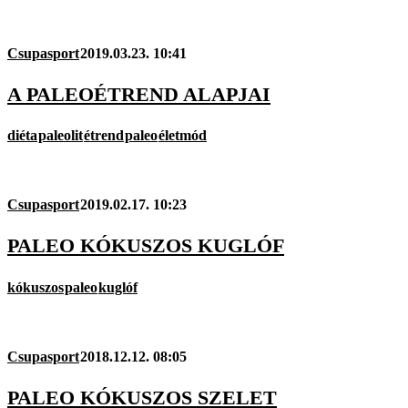
Csupasport
2019.03.23. 10:41
A PALEOÉTREND ALAPJAI
diéta
paleolit
étrend
paleo
életmód
Csupasport
2019.02.17. 10:23
PALEO KÓKUSZOS KUGLÓF
kókuszos
paleo
kuglóf
Csupasport
2018.12.12. 08:05
PALEO KÓKUSZOS SZELET