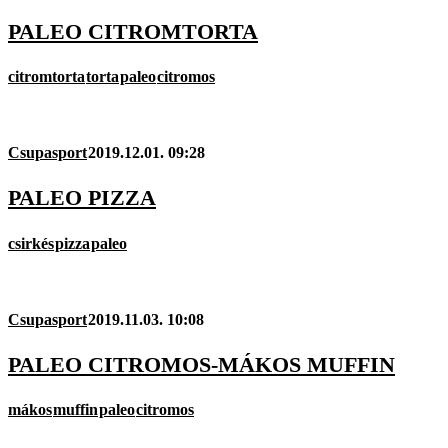
PALEO CITROMTORTA
citromtorta
torta
paleo
citromos
Csupasport
2019.12.01. 09:28
PALEO PIZZA
csirkés
pizza
paleo
Csupasport
2019.11.03. 10:08
PALEO CITROMOS-MÁKOS MUFFIN
mákos
muffin
paleo
citromos