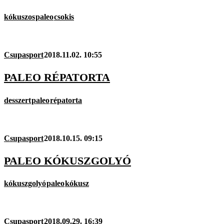
kókuszos
paleo
csokis
Csupasport
2018.11.02. 10:55
PALEO RÉPATORTA
desszert
paleo
répatorta
Csupasport
2018.10.15. 09:15
PALEO KÓKUSZGOLYÓ
kókuszgolyó
paleo
kókusz
Csupasport
2018.09.29. 16:39