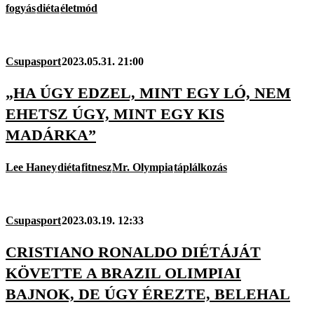
fogyás
diéta
életmód
Csupasport
2023.05.31. 21:00
„HA ÚGY EDZEL, MINT EGY LÓ, NEM
EHETSZ ÚGY, MINT EGY KIS
MADÁRKA”
Lee Haney
diéta
fitnesz
Mr. Olympia
táplálkozás
Csupasport
2023.03.19. 12:33
CRISTIANO RONALDO DIÉTÁJÁT
KÖVETTE A BRAZIL OLIMPIAI
BAJNOK, DE ÚGY ÉREZTE, BELEHAL