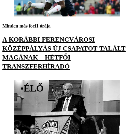
Minden más foci
1 órája
A KORÁBBI FERENCVÁROSI
KÖZÉPPÁLYÁS ÚJ CSAPATOT TALÁLT
MAGÁNAK – HÉTFŐI
TRANSZFERHÍRADÓ
•
ÉLŐ