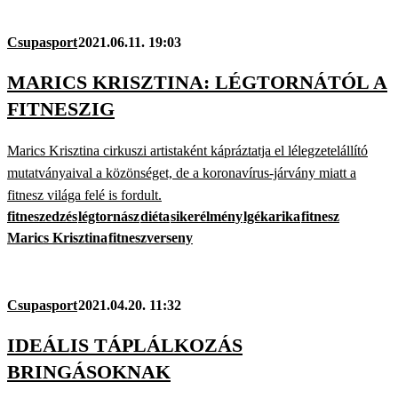
Csupasport
2021.06.11. 19:03
MARICS KRISZTINA: LÉGTORNÁTÓL A
FITNESZIG
Marics Krisztina cirkuszi artistaként kápráztatja el lélegzetelállító
mutatványaival a közönséget, de a koronavírus-járvány miatt a
fitnesz világa felé is fordult.
fitneszedzés
légtornász
diéta
sikerélmény
lgékarika
fitnesz
Marics Krisztina
fitneszverseny
Csupasport
2021.04.20. 11:32
IDEÁLIS TÁPLÁLKOZÁS
BRINGÁSOKNAK