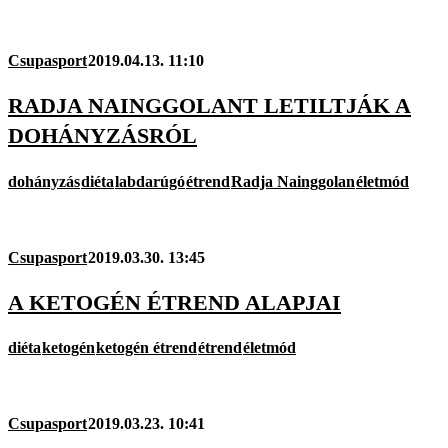
Csupasport
2019.04.13. 11:10
RADJA NAINGGOLANT LETILTJÁK A
DOHÁNYZÁSRÓL
dohányzás
diéta
labdarúgó
étrend
Radja Nainggolan
életmód
Csupasport
2019.03.30. 13:45
A KETOGÉN ÉTREND ALAPJAI
diéta
ketogén
ketogén étrend
étrend
életmód
Csupasport
2019.03.23. 10:41