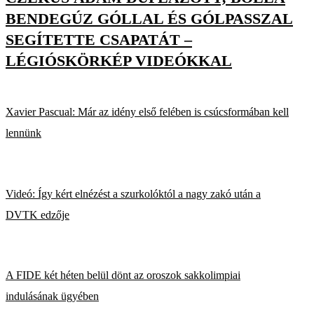
BENDEGÚZ GÓLLAL ÉS GÓLPASSZAL
SEGÍTETTE CSAPATÁT –
LÉGIÓSKÖRKÉP VIDEÓKKAL
Xavier Pascual: Már az idény első felében is csúcsformában kell
lennünk
Videó: Így kért elnézést a szurkolóktól a nagy zakó után a
DVTK edzője
A FIDE két héten belül dönt az oroszok sakkolimpiai
indulásának ügyében