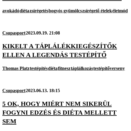
avokádó
diéta
zsírégetés
bogyós gyümölcs
zsírégető ételek
életmód
Csupasport
2023.09.19. 21:08
KIKELT A TÁPLÁLÉKKIEGÉSZÍTŐK
ELLEN A LEGENDÁS TESTÉPÍTŐ
Thomas Platz
testépítés
diéta
fitnesz
táplálkozás
testépítőverseny
Csupasport
2023.06.13. 18:15
5 OK, HOGY MIÉRT NEM SIKERÜL
FOGYNI EDZÉS ÉS DIÉTA MELLETT
SEM