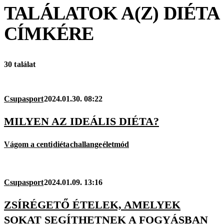
TALÁLATOK A(Z)
DIÉTA
CÍMKÉRE
30 találat
Csupasport
2024.01.30. 08:22
MILYEN AZ IDEÁLIS DIÉTA?
Vágom a centi
diéta
challange
életmód
Csupasport
2024.01.09. 13:16
ZSÍRÉGETŐ ÉTELEK, AMELYEK
SOKAT SEGÍTHETNEK A FOGYÁSBAN