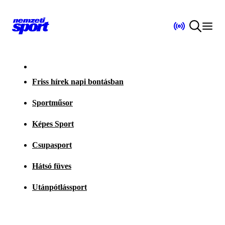
Friss hírek napi bontásban
Sportműsor
Képes Sport
Csupasport
Hátsó füves
Utánpótlássport