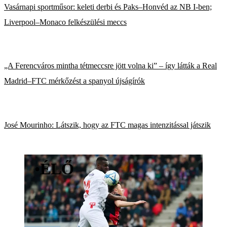
Vasárnapi sportműsor: keleti derbi és Paks–Honvéd az NB I-ben;
Liverpool–Monaco felkészülési meccs
„A Ferencváros mintha tétmeccsre jött volna ki” – így látták a Real
Madrid–FTC mérkőzést a spanyol újságírók
José Mourinho: Látszik, hogy az FTC magas intenzitással játszik
•
ÉLŐ