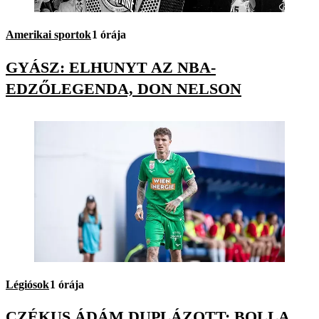
Amerikai sportok
1 órája
GYÁSZ: ELHUNYT AZ NBA-
EDZŐLEGENDA, DON NELSON
Légiósok
1 órája
CZÉKUS ÁDÁM DUPLÁZOTT; BOLLA