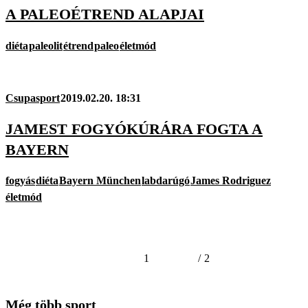
A PALEOÉTREND ALAPJAI
diéta
paleolit
étrend
paleo
életmód
Csupasport
2019.02.20. 18:31
JAMEST FOGYÓKÚRÁRA FOGTA A
BAYERN
fogyás
diéta
Bayern München
labdarúgó
James Rodriguez
életmód
1
/
2
Még több sport