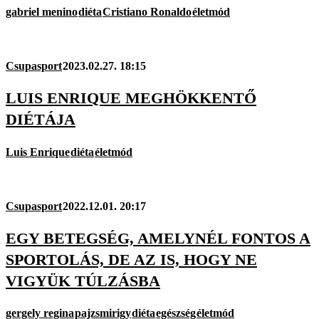
gabriel menino
diéta
Cristiano Ronaldo
életmód
Csupasport
2023.02.27. 18:15
LUIS ENRIQUE MEGHÖKKENTŐ
DIÉTÁJA
Luis Enrique
diéta
életmód
Csupasport
2022.12.01. 20:17
EGY BETEGSÉG, AMELYNÉL FONTOS A
SPORTOLÁS, DE AZ IS, HOGY NE
VIGYÜK TÚLZÁSBA
gergely regina
pajzsmirigy
diéta
egészség
életmód