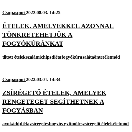
Csupasport
2022.08.03. 14:25
ÉTELEK, AMELYEKKEL AZONNAL
TÖNKRETEHETJÜK A
FOGYÓKÚRÁNKAT
tiltott ételek
szalámi
chips
diéta
fogyókúra
salátaöntet
életmód
Csupasport
2022.03.01. 14:34
ZSÍRÉGETŐ ÉTELEK, AMELYEK
RENGETEGET SEGÍTHETNEK A
FOGYÁSBAN
avokádó
diéta
zsírégetés
bogyós gyümölcs
zsírégető ételek
életmód