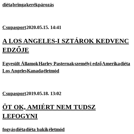
diéta
bringa
kerékpározás
Csupasport
2020.05.15. 14:41
A LOS ANGELES-I SZTÁROK KEDVENC
EDZŐJE
Egyesült Államok
Harley Pasternak
személyi edző
Amerika
diéta
Los Angeles
Kanada
életmód
Csupasport
2019.05.18. 13:02
ÖT OK, AMIÉRT NEM TUDSZ
LEFOGYNI
fogyás
diéta
diéta bakik
életmód