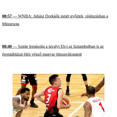
08:57
— WNBA: Juhász Dorkáék ismét győztek, rájátszásban a
Minnesota
08:40
— Szinte lemásolta a tavalyi Eb-t az Isztambulban is az
éremtáblázat élén végző magyar öttusaválogatott