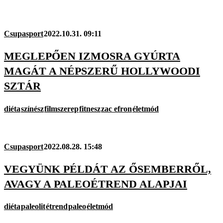
Csupasport
2022.10.31. 09:11
MEGLEPŐEN IZMOSRA GYÚRTA
MAGÁT A NÉPSZERŰ HOLLYWOODI
SZTÁR
diéta
színész
filmszerep
fitnesz
zac efron
életmód
Csupasport
2022.08.28. 15:48
VEGYÜNK PÉLDÁT AZ ŐSEMBERRŐL,
AVAGY A PALEOÉTREND ALAPJAI
diéta
paleolit
étrend
paleo
életmód