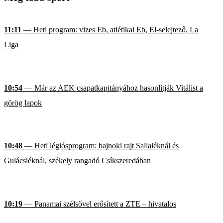
11:11
— Heti program: vizes Eb, atlétikai Eb, El-selejtező, La
Liga
10:54
— Már az AEK csapatkapitányához hasonlítják Vitálist a
görög lapok
10:48
— Heti légiósprogram: bajnoki rajt Sallaiéknál és
Gulácsiéknál, székely rangadó Csíkszeredában
10:19
— Panamai szélsővel erősített a ZTE – hivatalos