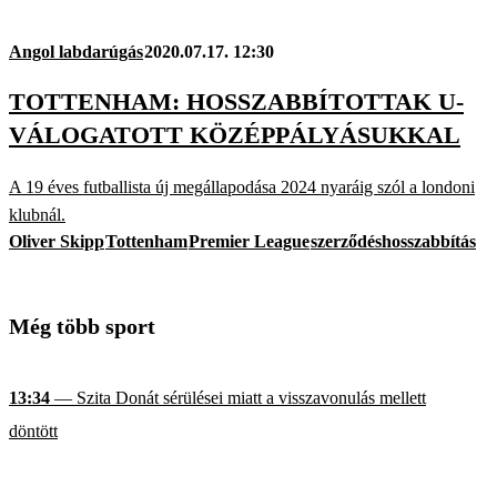
Angol labdarúgás
2020.07.17. 12:30
TOTTENHAM: HOSSZABBÍTOTTAK U-
VÁLOGATOTT KÖZÉPPÁLYÁSUKKAL
A 19 éves futballista új megállapodása 2024 nyaráig szól a londoni
klubnál.
Oliver Skipp
Tottenham
Premier League
szerződéshosszabbítás
Még több sport
13:34
— Szita Donát sérülései miatt a visszavonulás mellett
döntött