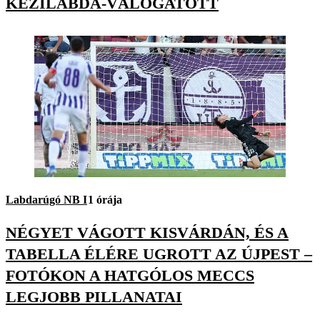
KÉZILABDA-VÁLOGATOTT
Labdarúgó NB I
1 órája
NÉGYET VÁGOTT KISVÁRDÁN, ÉS A
TABELLA ÉLÉRE UGROTT AZ ÚJPEST –
FOTÓKON A HATGÓLOS MECCS
LEGJOBB PILLANATAI