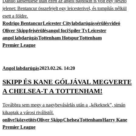
Danilo lábsérülése után ezen az angol bajnokin is volt egy ijesztő
jelenet: Bentancur összefejelt egy leicesterivel, és tompítás nélkül
esett a földre.
Rodrigo Bentancur
Leicester City
labdarúgás
sérülés
videó
Oliver Skipp
fejsérülés
angol foci
Spíler Tv
Leicester
angol labdarúgás
Tottenham Hotspur
Tottenham
Premier League
Angol labdarúgás
2023.02.26. 14:20
SKIPP ÉS KANE GÓLJÁVAL MEGVERTE
A CHELSEA-T A TOTTENHAM!
Továbbra sem megy a nagybevásárlás után a „kékeknek”, simán
kikaptak a városi riválistól.
onlive!
közvetítés
Oliver Skipp
Chelsea
Tottenham
Harry Kane
Premier League