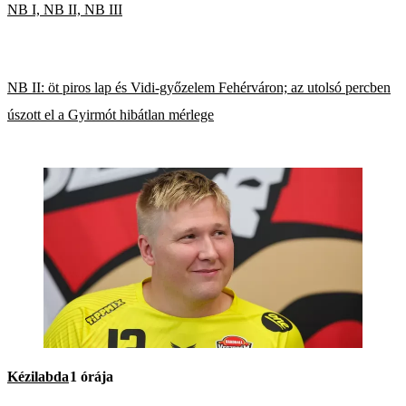
NB I, NB II, NB III
NB II: öt piros lap és Vidi-győzelem Fehérváron; az utolsó percben
úszott el a Gyirmót hibátlan mérlege
Kézilabda
1 órája