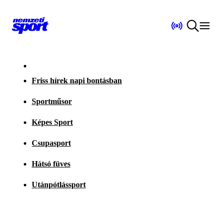
Friss hírek napi bontásban
Sportműsor
Képes Sport
Csupasport
Hátsó füves
Utánpótlássport