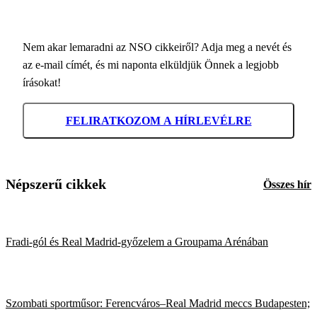
Nem akar lemaradni az NSO cikkeiről? Adja meg a nevét és
az e-mail címét, és mi naponta elküldjük Önnek a legjobb
írásokat!
FELIRATKOZOM A HÍRLEVÉLRE
Népszerű cikkek
Összes hír
Fradi-gól és Real Madrid-győzelem a Groupama Arénában
Szombati sportműsor: Ferencváros–Real Madrid meccs Budapesten;