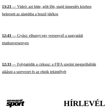
13:23
— Videó: azt hitte, gólt lőtt, majd ünneplés közben
beleesett az alagútba a brazil játékos
12:43
— Gyász: elhunyt egy versenyző a nagyatádi
triatlonversenyen
12:33
— Folytatódik a cirkusz: a FIFA szerint megpróbálják
aláásni a szervezet és az elnök tekintélyét
HÍRLEVÉL