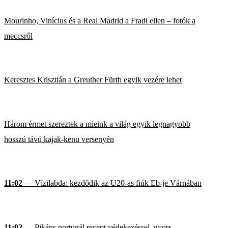
Mourinho, Vinícius és a Real Madrid a Fradi ellen – fotók a
meccsről
Keresztes Krisztián a Greuther Fürth egyik vezére lehet
Három érmet szereztek a mieink a világ egyik legnagyobb
hosszú távú kajak-kenu versenyén
11:02
— Vízilabda: kezdődik az U20-as fiúk Eb-je Várnában
11:02
— Pikáns portugál recept védekezéssel, gyors