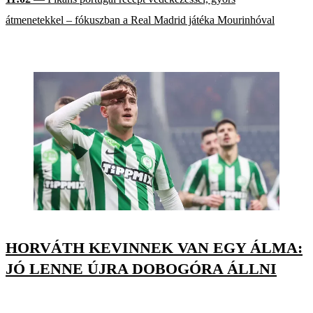
átmenetekkel – fókuszban a Real Madrid játéka Mourinhóval
HORVÁTH KEVINNEK VAN EGY ÁLMA:
JÓ LENNE ÚJRA DOBOGÓRA ÁLLNI