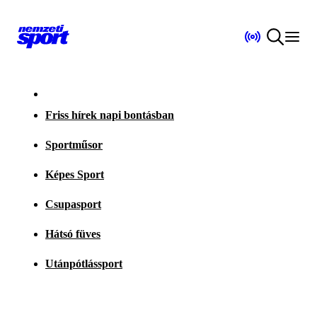
Friss hírek napi bontásban
Sportműsor
Képes Sport
Csupasport
Hátsó füves
Utánpótlássport