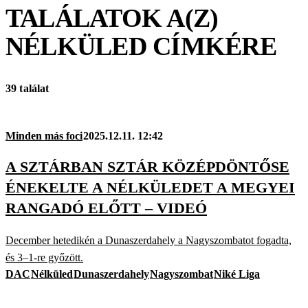
TALÁLATOK A(Z)
NÉLKÜLED
CÍMKÉRE
39 találat
Minden más foci
2025.12.11. 12:42
A SZTÁRBAN SZTÁR KÖZÉPDÖNTŐSE
ÉNEKELTE A NÉLKÜLEDET A MEGYEI
RANGADÓ ELŐTT – VIDEÓ
December hetedikén a Dunaszerdahely a Nagyszombatot fogadta,
és 3–1-re győzött.
DAC
Nélküled
Dunaszerdahely
Nagyszombat
Niké Liga