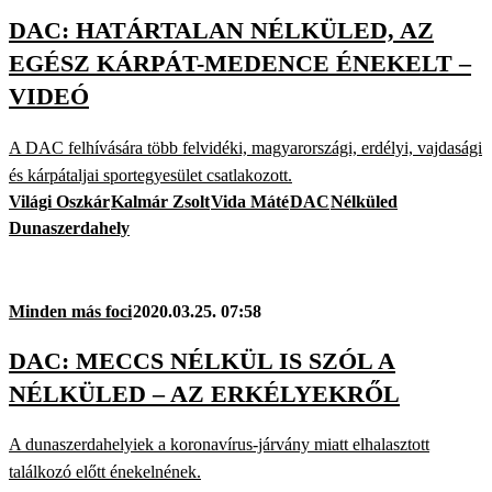
DAC: HATÁRTALAN NÉLKÜLED, AZ
EGÉSZ KÁRPÁT-MEDENCE ÉNEKELT –
VIDEÓ
A DAC felhívására több felvidéki, magyarországi, erdélyi, vajdasági
és kárpátaljai sportegyesület csatlakozott.
Világi Oszkár
Kalmár Zsolt
Vida Máté
DAC
Nélküled
Dunaszerdahely
Minden más foci
2020.03.25. 07:58
DAC: MECCS NÉLKÜL IS SZÓL A
NÉLKÜLED – AZ ERKÉLYEKRŐL
A dunaszerdahelyiek a koronavírus-járvány miatt elhalasztott
találkozó előtt énekelnének.