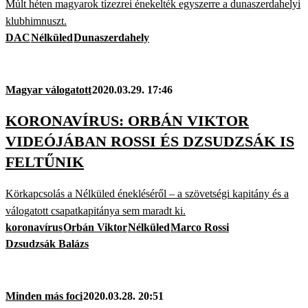
Múlt héten magyarok tízezrei énekelték egyszerre a dunaszerdahelyi
klubhimnuszt.
DAC
Nélküled
Dunaszerdahely
Magyar válogatott
2020.03.29. 17:46
KORONAVÍRUS: ORBÁN VIKTOR
VIDEÓJÁBAN ROSSI ÉS DZSUDZSÁK IS
FELTŰNIK
Körkapcsolás a Nélküled énekléséről – a szövetségi kapitány és a
válogatott csapatkapitánya sem maradt ki.
koronavírus
Orbán Viktor
Nélküled
Marco Rossi
Dzsudzsák Balázs
Minden más foci
2020.03.28. 20:51