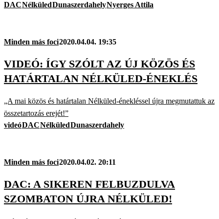
DAC
Nélküled
Dunaszerdahely
Nyerges Attila
Minden más foci
2020.04.04. 19:35
VIDEÓ: ÍGY SZÓLT AZ ÚJ KÖZÖS ÉS
HATÁRTALAN NÉLKÜLED-ÉNEKLÉS
„A mai közös és határtalan Nélküled-énekléssel újra megmutattuk az
összetartozás erejét!”
videó
DAC
Nélküled
Dunaszerdahely
Minden más foci
2020.04.02. 20:11
DAC: A SIKEREN FELBUZDULVA
SZOMBATON ÚJRA NÉLKÜLED!