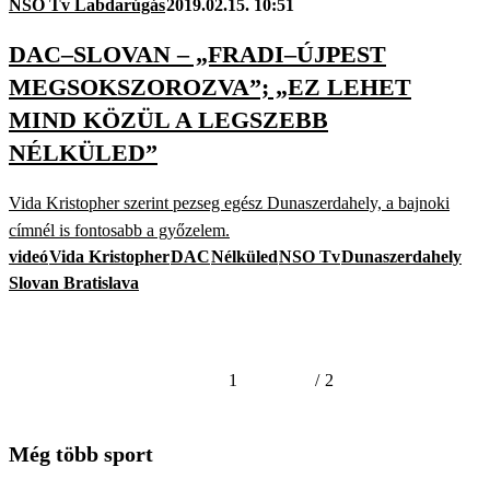
NSO Tv Labdarúgás
2019.02.15. 10:51
DAC–SLOVAN – „FRADI–ÚJPEST
MEGSOKSZOROZVA”; „EZ LEHET
MIND KÖZÜL A LEGSZEBB
NÉLKÜLED”
Vida Kristopher szerint pezseg egész Dunaszerdahely, a bajnoki
címnél is fontosabb a győzelem.
videó
Vida Kristopher
DAC
Nélküled
NSO Tv
Dunaszerdahely
Slovan Bratislava
1
/
2
Még több sport