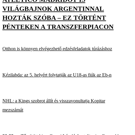
VILÁGBAJNOK ARGENTINNAL
HOZTÁK SZÓBA – EZ TÖRTÉNT
PÉNTEKEN A TRANSZFERPIACON
Otthon is könnyen elvégezhető edzésfeladatok túrázáshoz
Kézilabda: az 5. helyért folytatják az U18-as fiúk az Eb-n
NHL: a Kings szobrot állít és visszavonultatja Kopitar
mezszámát