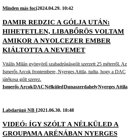
Minden más foci
2024.04.29. 10:42
DAMIR REDZIC A GÓLJA UTÁN:
HIHETETLEN, LIBABŐRÖS VOLTAM
AMIKOR A NYOLCEZER EMBER
KIÁLTOTTA A NEVEMET
Vitális Milán gyönyörű szabadrúgásgólt szerzett 25 méterről. Az
Ismerős Arcok frontembere, Nyerges Attila, tudta, hogy a DAC
játékosa gólt szerez.
Ismerős Arcok
DAC
Nélküled
Dunaszerdahely
Nyerges Attila
Labdarúgó NB I
2021.06.30. 18:48
VIDEÓ: ÍGY SZÓLT A NÉLKÜLED A
GROUPAMA ARÉNÁBAN NYERGES