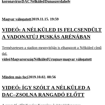
koronavírus
DAC
Nélküled
Dunaszerdahely
Magyar válogatott
2019.11.15. 19:59
VIDEÓ: A NÉLKÜLED IS FELCSENDÜLT
A VADONATÚJ PUSKÁS ARÉNÁBAN
Természetesen a stadion megnyitóján is elhangzott a Nélküled című
dal.
videó
Magyarország
Nélküled
Uruguay
magyar válogatott
Minden más foci
2019.10.02. 08:56
VIDEÓ: ÍGY SZÓLT A NÉLKÜLED A
DAC–ZSOLNA RANGADÓ ELŐTT