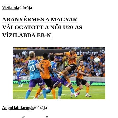
Vízilabda
6 órája
ARANYÉRMES A MAGYAR
VÁLOGATOTT A NŐI U20-AS
VÍZILABDA EB-N
Angol labdarúgás
6 órája