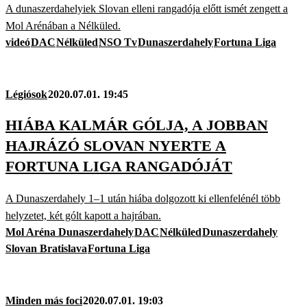
A dunaszerdahelyiek Slovan elleni rangadója előtt ismét zengett a
Mol Arénában a Nélküled.
videó
DAC
Nélküled
NSO Tv
Dunaszerdahely
Fortuna Liga
Légiósok
2020.07.01. 19:45
HIÁBA KALMÁR GÓLJA, A JOBBAN
HAJRÁZÓ SLOVAN NYERTE A
FORTUNA LIGA RANGADÓJÁT
A Dunaszerdahely 1–1 után hiába dolgozott ki ellenfelénél több
helyzetet, két gólt kapott a hajrában.
Mol Aréna Dunaszerdahely
DAC
Nélküled
Dunaszerdahely
Slovan Bratislava
Fortuna Liga
Minden más foci
2020.07.01. 19:03