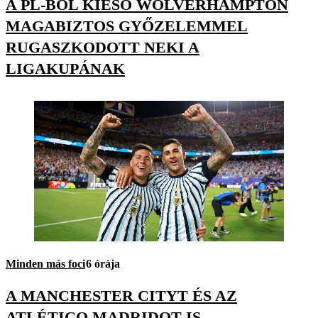
A PL-BŐL KIESŐ WOLVERHAMPTON
MAGABIZTOS GYŐZELEMMEL
RUGASZKODOTT NEKI A
LIGAKUPÁNAK
Minden más foci
6 órája
A MANCHESTER CITYT ÉS AZ
ATLÉTICO MADRIDOT IS