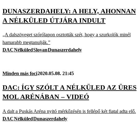
DUNASZERDAHELY: A HELY, AHONNAN
A NÉLKÜLED ÚTJÁRA INDULT
„A dalszöveget szórólapon osztották szét, hogy a szurkolók minél
hamarabb megtanulják.”
DAC
Nélküled
Slovan
Dunaszerdahely
Minden más foci
2020.05.08. 21:45
DAC: ÍGY SZÓLT A NÉLKÜLED AZ ÜRES
MOL ARÉNÁBAN – VIDEÓ
A dalt a Puskás Aréna nyitó mérkőzésén is fellépő két fiatal adta elő.
DAC
Nélküled
Dunaszerdahely