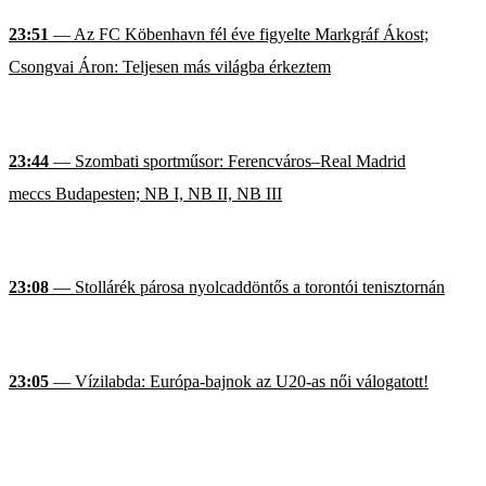
23:51
— Az FC Köbenhavn fél éve figyelte Markgráf Ákost;
Csongvai Áron: Teljesen más világba érkeztem
23:44
— Szombati sportműsor: Ferencváros–Real Madrid
meccs Budapesten; NB I, NB II, NB III
23:08
— Stollárék párosa nyolcaddöntős a torontói tenisztornán
23:05
— Vízilabda: Európa-bajnok az U20-as női válogatott!