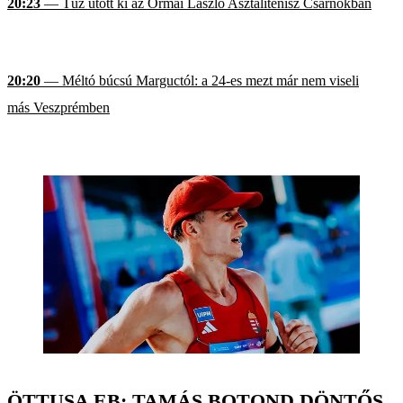
20:23
— Tűz ütött ki az Ormai László Asztalitenisz Csarnokban
20:20
— Méltó búcsú Marguctól: a 24-es mezt már nem viseli
más Veszprémben
ÖTTUSA EB: TAMÁS BOTOND DÖNTŐS,