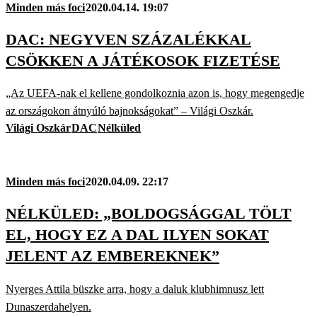
Minden más foci
2020.04.14. 19:07
DAC: NEGYVEN SZÁZALÉKKAL
CSÖKKEN A JÁTÉKOSOK FIZETÉSE
„Az UEFA-nak el kellene gondolkoznia azon is, hogy megengedje
az országokon átnyúló bajnokságokat” – Világi Oszkár.
Világi Oszkár
DAC
Nélküled
Minden más foci
2020.04.09. 22:17
NÉLKÜLED: „BOLDOGSÁGGAL TÖLT
EL, HOGY EZ A DAL ILYEN SOKAT
JELENT AZ EMBEREKNEK”
Nyerges Attila büszke arra, hogy a daluk klubhimnusz lett
Dunaszerdahelyen.