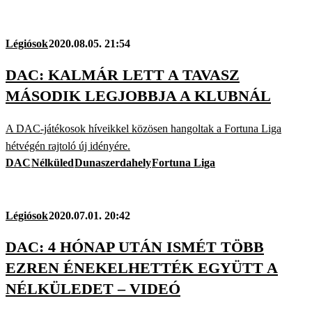
Légiósok
2020.08.05. 21:54
DAC: KALMÁR LETT A TAVASZ
MÁSODIK LEGJOBBJA A KLUBNÁL
A DAC-játékosok híveikkel közösen hangoltak a Fortuna Liga
hétvégén rajtoló új idényére.
DAC
Nélküled
Dunaszerdahely
Fortuna Liga
Légiósok
2020.07.01. 20:42
DAC: 4 HÓNAP UTÁN ISMÉT TÖBB
EZREN ÉNEKELHETTÉK EGYÜTT A
NÉLKÜLEDET – VIDEÓ