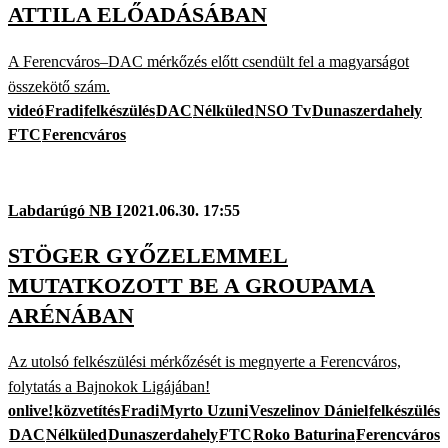
ATTILA ELŐADÁSÁBAN
A Ferencváros–DAC mérkőzés előtt csendült fel a magyarságot
összekötő szám.
videó
Fradi
felkészülés
DAC
Nélküled
NSO Tv
Dunaszerdahely
FTC
Ferencváros
Labdarúgó NB I
2021.06.30. 17:55
STÖGER GYŐZELEMMEL
MUTATKOZOTT BE A GROUPAMA
ARÉNÁBAN
Az utolsó felkészülési mérkőzését is megnyerte a Ferencváros,
folytatás a Bajnokok Ligájában!
onlive!
közvetítés
Fradi
Myrto Uzuni
Veszelinov Dániel
felkészülés
DAC
Nélküled
Dunaszerdahely
FTC
Roko Baturina
Ferencváros