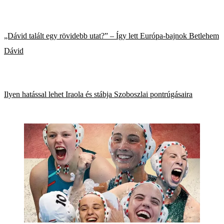
„Dávid talált egy rövidebb utat?” – Így lett Európa-bajnok Betlehem
Dávid
Ilyen hatással lehet Iraola és stábja Szoboszlai pontrúgásaira