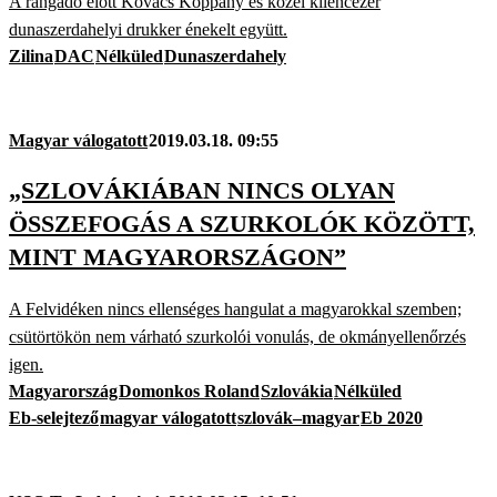
A rangadó előtt Kovács Koppány és közel kilencezer
dunaszerdahelyi drukker énekelt együtt.
Zilina
DAC
Nélküled
Dunaszerdahely
Magyar válogatott
2019.03.18. 09:55
„SZLOVÁKIÁBAN NINCS OLYAN
ÖSSZEFOGÁS A SZURKOLÓK KÖZÖTT,
MINT MAGYARORSZÁGON”
A Felvidéken nincs ellenséges hangulat a magyarokkal szemben;
csütörtökön nem várható szurkolói vonulás, de okmányellenőrzés
igen.
Magyarország
Domonkos Roland
Szlovákia
Nélküled
Eb-selejtező
magyar válogatott
szlovák–magyar
Eb 2020