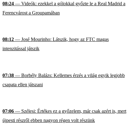
08:24
— Videók: ezekkel a gólokkal győzte le a Real Madrid a
Ferencvárost a Groupamában
08:12
— José Mourinho: Látszik, hogy az FTC magas
intenzitással játszik
07:38
— Borbély Balázs: Kellemes érzés a világ egyik legjobb
csapata ellen játszani
07:06
— Szélesi: Értékes ez a győzelem, már csak azért is, mert
újpesti részről ebben nagyon régen volt részünk