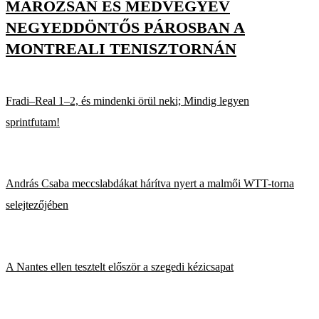
MAROZSÁN ÉS MEDVEGYEV
NEGYEDDÖNTŐS PÁROSBAN A
MONTREALI TENISZTORNÁN
Fradi–Real 1–2, és mindenki örül neki; Mindig legyen
sprintfutam!
András Csaba meccslabdákat hárítva nyert a malmői WTT-torna
selejtezőjében
A Nantes ellen tesztelt először a szegedi kézicsapat