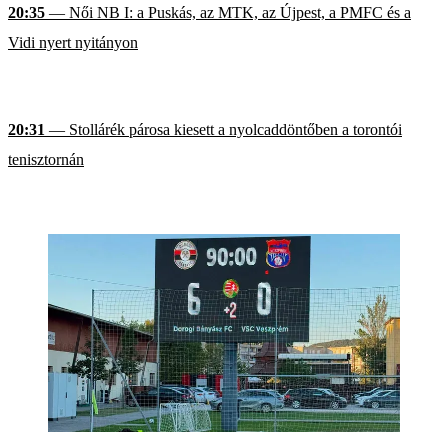
20:35
— Női NB I: a Puskás, az MTK, az Újpest, a PMFC és a
Vidi nyert nyitányon
20:31
— Stollárék párosa kiesett a nyolcaddöntőben a torontói
tenisztornán