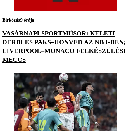
Birkózás
9 órája
VASÁRNAPI SPORTMŰSOR: KELETI
DERBI ÉS PAKS–HONVÉD AZ NB I-BEN;
LIVERPOOL–MONACO FELKÉSZÜLÉSI
MECCS