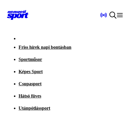
Friss hírek napi bontásban
Sportműsor
Képes Sport
Csupasport
Hátsó füves
Utánpótlássport