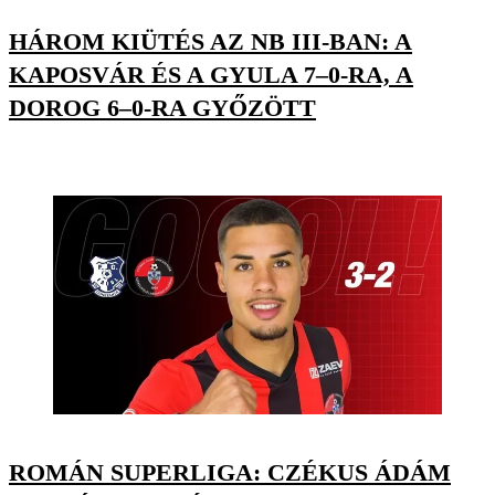
HÁROM KIÜTÉS AZ NB III-BAN: A
KAPOSVÁR ÉS A GYULA 7–0-RA, A
DOROG 6–0-RA GYŐZÖTT
ROMÁN SUPERLIGA: CZÉKUS ÁDÁM