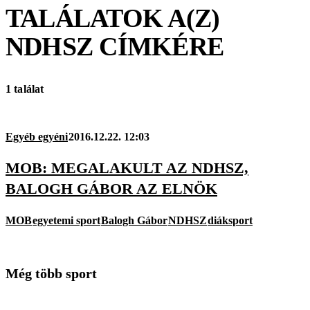
TALÁLATOK A(Z)
NDHSZ
CÍMKÉRE
1 találat
Egyéb egyéni
2016.12.22. 12:03
MOB: MEGALAKULT AZ NDHSZ,
BALOGH GÁBOR AZ ELNÖK
MOB
egyetemi sport
Balogh Gábor
NDHSZ
diáksport
Még több sport