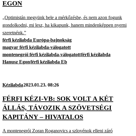
EGON
„Optimistán megyünk bele a mérkőzésbe, és nem azon fogunk
gondolkodni, mi lesz, ha kikapunk, hanem mindenképpen nyerni
szeretnénk.”
férfi kézilabda Európa-bajnokság
magyar férfi kézilabda-válogatott
montenegrói férfi kézilabda-válogatott
férfi kézilabda
Hanusz Egon
férfi kézilabda Eb
Kézilabda
2023.01.23. 08:26
FÉRFI KÉZI-VB: SOK VOLT A KÉT
ÁLLÁS, TÁVOZIK A SZÖVETSÉGI
KAPITÁNY – HIVATALOS
A montenegrói Zoran Roganovics a szlovénok elleni záró