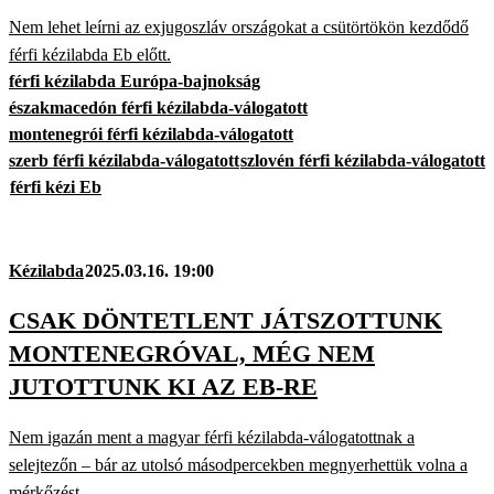
Nem lehet leírni az exjugoszláv országokat a csütörtökön kezdődő
férfi kézilabda Eb előtt.
férfi kézilabda Európa-bajnokság
északmacedón férfi kézilabda-válogatott
montenegrói férfi kézilabda-válogatott
szerb férfi kézilabda-válogatott
szlovén férfi kézilabda-válogatott
férfi kézi Eb
Kézilabda
2025.03.16. 19:00
CSAK DÖNTETLENT JÁTSZOTTUNK
MONTENEGRÓVAL, MÉG NEM
JUTOTTUNK KI AZ EB-RE
Nem igazán ment a magyar férfi kézilabda-válogatottnak a
selejtezőn – bár az utolsó másodpercekben megnyerhettük volna a
mérkőzést.