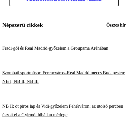
Népszerű cikkek
Összes hír
Fradi-gól és Real Madrid-győzelem a Groupama Arénában
Szombati sportműsor: Ferencváros–Real Madrid meccs Budapesten;
NB I, NB II, NB III
NB II: öt piros lap és Vidi-győzelem Fehérváron; az utolsó percben
úszott el a Gyirmót hibátlan mérlege