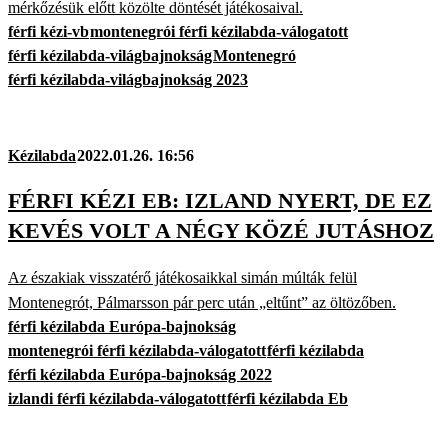
mérkőzésük előtt közölte döntését játékosaival.
férfi kézi-vb
montenegrói férfi kézilabda-válogatott
férfi kézilabda-világbajnokság
Montenegró
férfi kézilabda-világbajnokság 2023
Kézilabda
2022.01.26. 16:56
FÉRFI KÉZI EB: IZLAND NYERT, DE EZ
KEVÉS VOLT A NÉGY KÖZÉ JUTÁSHOZ
Az északiak visszatérő játékosaikkal simán múlták felül
Montenegrót, Pálmarsson pár perc után „eltűnt” az öltözőben.
férfi kézilabda Európa-bajnokság
montenegrói férfi kézilabda-válogatott
férfi kézilabda
férfi kézilabda Európa-bajnokság 2022
izlandi férfi kézilabda-válogatott
férfi kézilabda Eb