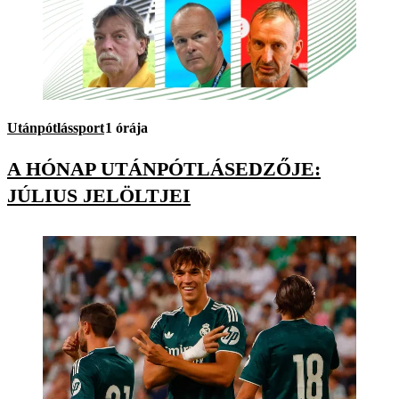
Utánpótlássport
1 órája
A HÓNAP UTÁNPÓTLÁSEDZŐJE:
JÚLIUS JELÖLTJEI