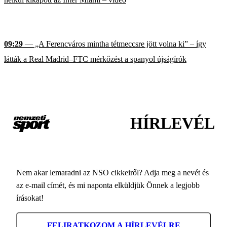
09:29
— „A Ferencváros mintha tétmeccsre jött volna ki” – így
látták a Real Madrid–FTC mérkőzést a spanyol újságírók
HÍRLEVÉL
Nem akar lemaradni az NSO cikkeiről? Adja meg a nevét és
az e-mail címét, és mi naponta elküldjük Önnek a legjobb
írásokat!
FELIRATKOZOM A HÍRLEVÉLRE