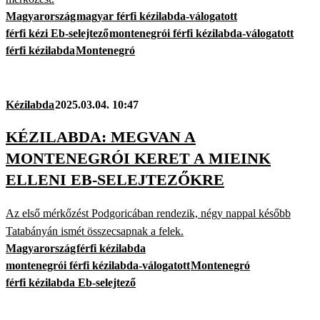
Magyarország
magyar férfi kézilabda-válogatott
férfi kézi Eb-selejtező
montenegrói férfi kézilabda-válogatott
férfi kézilabda
Montenegró
Kézilabda
2025.03.04. 10:47
KÉZILABDA: MEGVAN A
MONTENEGRÓI KERET A MIEINK
ELLENI EB-SELEJTEZŐKRE
Az első mérkőzést Podgoricában rendezik, négy nappal később
Tatabányán ismét összecsapnak a felek.
Magyarország
férfi kézilabda
montenegrói férfi kézilabda-válogatott
Montenegró
férfi kézilabda Eb-selejtező