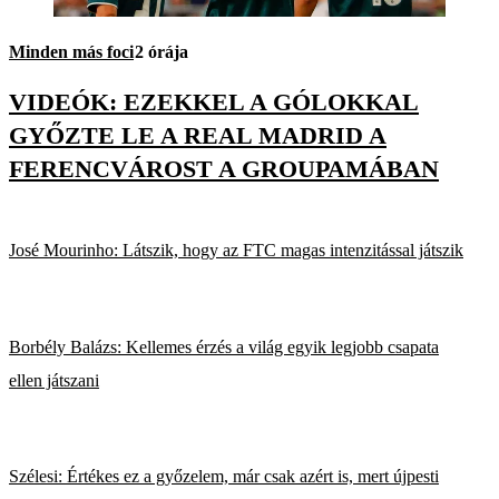
Minden más foci
2 órája
VIDEÓK: EZEKKEL A GÓLOKKAL
GYŐZTE LE A REAL MADRID A
FERENCVÁROST A GROUPAMÁBAN
José Mourinho: Látszik, hogy az FTC magas intenzitással játszik
Borbély Balázs: Kellemes érzés a világ egyik legjobb csapata
ellen játszani
Szélesi: Értékes ez a győzelem, már csak azért is, mert újpesti