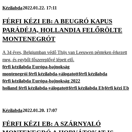
Kézilabda
2022.01.22. 17:11
FÉRFI KÉZI EB: A BEUGRÓ KAPUS
PARÁDÉJA, HOLLANDIA FELŐRÖLTE
MONTENEGRÓT
A 34 éves, Belgiumban védő Thijs van Leeuwen pénteken érkezett
meg, és egyből főszereplővé lépett elő.
férfi kézilabda Európa-bajnokság
montenegrói férfi kézilabda-válogatott
férfi kézilabda
férfi kézilabda Európa-bajnokság 2022
holland férfi kézilabda-válogatott
férfi kézilabda Eb
férfi kézi Eb
Kézilabda
2022.01.20. 17:07
FÉRFI KÉZI EB: A SZÁRNYALÓ