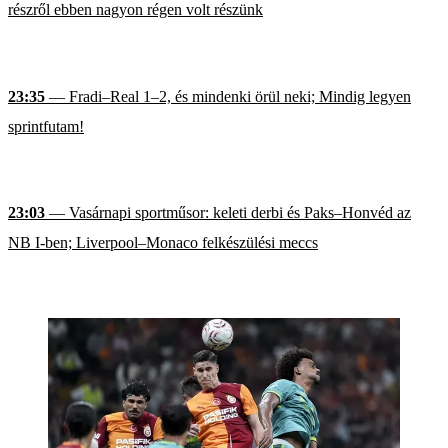
részről ebben nagyon régen volt részünk
23:35
— Fradi–Real 1–2, és mindenki örül neki; Mindig legyen
sprintfutam!
23:03
— Vasárnapi sportműsor: keleti derbi és Paks–Honvéd az
NB I-ben; Liverpool–Monaco felkészülési meccs