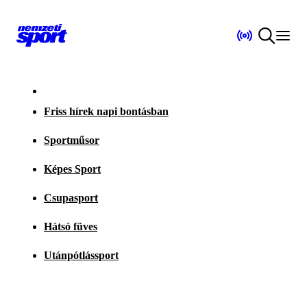
Friss hírek napi bontásban
Sportműsor
Képes Sport
Csupasport
Hátsó füves
Utánpótlássport