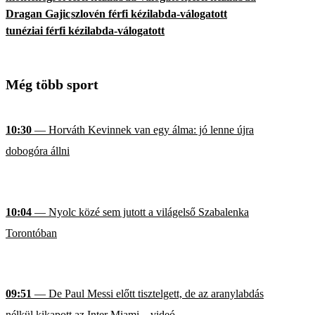
Dragan Gajic
szlovén férfi kézilabda-válogatott
tunéziai férfi kézilabda-válogatott
Még több sport
10:30
— Horváth Kevinnek van egy álma: jó lenne újra
dobogóra állni
10:04
— Nyolc közé sem jutott a világelső Szabalenka
Torontóban
09:51
— De Paul Messi előtt tisztelgett, de az aranylabdás
nélkül kikapott az Inter Miami – videó