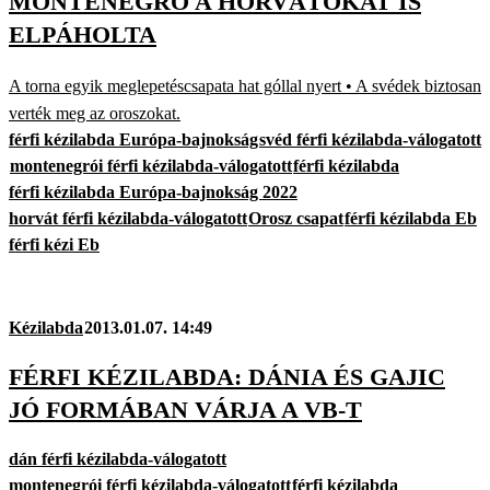
MONTENEGRÓ A HORVÁTOKAT IS
ELPÁHOLTA
A torna egyik meglepetéscsapata hat góllal nyert • A svédek biztosan
verték meg az oroszokat.
férfi kézilabda Európa-bajnokság
svéd férfi kézilabda-válogatott
montenegrói férfi kézilabda-válogatott
férfi kézilabda
férfi kézilabda Európa-bajnokság 2022
horvát férfi kézilabda-válogatott
Orosz csapat
férfi kézilabda Eb
férfi kézi Eb
Kézilabda
2013.01.07. 14:49
FÉRFI KÉZILABDA: DÁNIA ÉS GAJIC
JÓ FORMÁBAN VÁRJA A VB-T
dán férfi kézilabda-válogatott
montenegrói férfi kézilabda-válogatott
férfi kézilabda