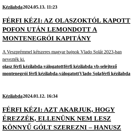
Kézilabda
2024.05.13. 11:23
FÉRFI KÉZI: AZ OLASZOKTÓL KAPOTT
POFON UTÁN LEMONDOTT A
MONTENEGRÓI KAPITÁNY
A Veszprémmel kétszeres magyar bajnok Vlado Solát 2023-ban
nevezték ki.
olasz férfi kézilabda-válogatott
férfi kézilabda vb-selejtező
montenegrói férfi kézilabda-válogatott
Vlado Sola
férfi kézilabda
Kézilabda
2024.01.12. 16:34
FÉRFI KÉZI: AZT AKARJUK, HOGY
ÉREZZÉK, ELLENÜNK NEM LESZ
KÖNNYŰ GÓLT SZEREZNI – HANUSZ