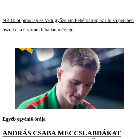
NB II: öt piros lap és Vidi-győzelem Fehérváron; az utolsó percben
úszott el a Gyirmót hibátlan mérlege
Egyéb egyéni
6 órája
ANDRÁS CSABA MECCSLABDÁKAT