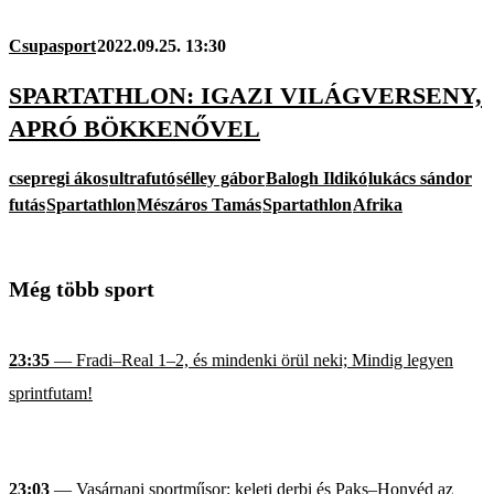
Csupasport
2022.09.25. 13:30
SPARTATHLON: IGAZI VILÁGVERSENY,
APRÓ BÖKKENŐVEL
csepregi ákos
ultrafutó
sélley gábor
Balogh Ildikó
lukács sándor
futás
Spartathlon
Mészáros Tamás
Spartathlon
Afrika
Még több sport
23:35
— Fradi–Real 1–2, és mindenki örül neki; Mindig legyen
sprintfutam!
23:03
— Vasárnapi sportműsor: keleti derbi és Paks–Honvéd az