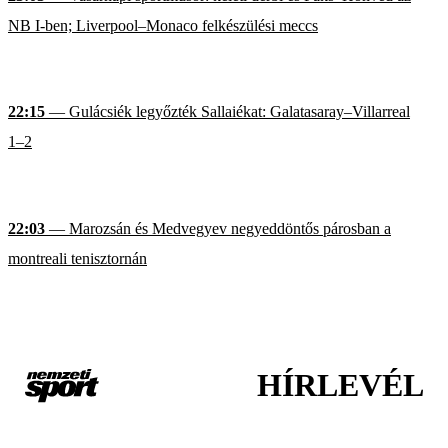
NB I-ben; Liverpool–Monaco felkészülési meccs
22:15
— Gulácsiék legyőzték Sallaiékat: Galatasaray–Villarreal
1–2
22:03
— Marozsán és Medvegyev negyeddöntős párosban a
montreali tenisztornán
HÍRLEVÉL