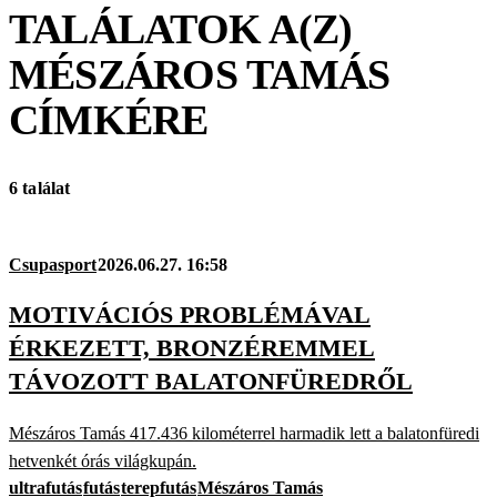
TALÁLATOK A(Z)
MÉSZÁROS TAMÁS
CÍMKÉRE
6 találat
Csupasport
2026.06.27. 16:58
MOTIVÁCIÓS PROBLÉMÁVAL
ÉRKEZETT, BRONZÉREMMEL
TÁVOZOTT BALATONFÜREDRŐL
Mészáros Tamás 417.436 kilométerrel harmadik lett a balatonfüredi
hetvenkét órás világkupán.
ultrafutás
futás
terepfutás
Mészáros Tamás