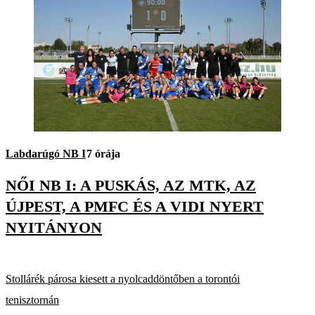
Labdarúgó NB I
7 órája
NŐI NB I: A PUSKÁS, AZ MTK, AZ
ÚJPEST, A PMFC ÉS A VIDI NYERT
NYITÁNYON
Stollárék párosa kiesett a nyolcaddöntőben a torontói
tenisztornán