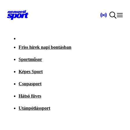
Friss hírek napi bontásban
Sportműsor
Képes Sport
Csupasport
Hátsó füves
Utánpótlássport