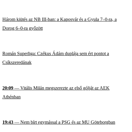
Három kiütés az NB III-ban: a Kaposvár és a Gyula 7–0-ra, a
Dorog 6–0-ra győzött
Román Superliga: Czékus Ádám duplája sem ért pontot a
Csíkszeredának
20:09
— Vitális Milán megszerezte az első gólját az AEK
Athénban
19:43
— Nem bírt egymással a PSG és az MU Göteborgban