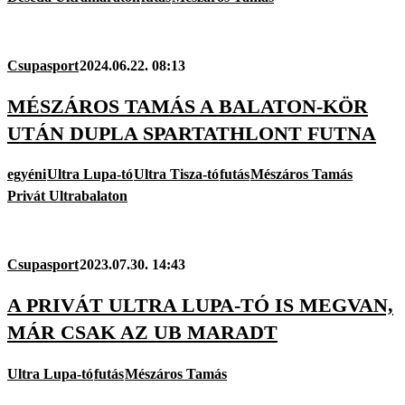
Csupasport
2024.06.22. 08:13
MÉSZÁROS TAMÁS A BALATON-KÖR
UTÁN DUPLA SPARTATHLONT FUTNA
egyéni
Ultra Lupa-tó
Ultra Tisza-tó
futás
Mészáros Tamás
Privát Ultrabalaton
Csupasport
2023.07.30. 14:43
A PRIVÁT ULTRA LUPA-TÓ IS MEGVAN,
MÁR CSAK AZ UB MARADT
Ultra Lupa-tó
futás
Mészáros Tamás