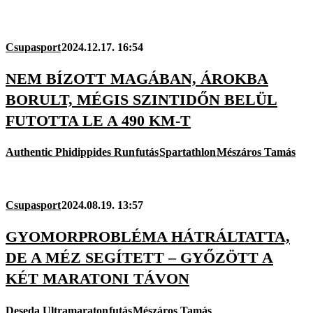
Csupasport
2024.12.17. 16:54
NEM BÍZOTT MAGÁBAN, ÁROKBA
BORULT, MÉGIS SZINTIDŐN BELÜL
FUTOTTA LE A 490 KM-T
Authentic Phidippides Run
futás
Spartathlon
Mészáros Tamás
Csupasport
2024.08.19. 13:57
GYOMORPROBLÉMA HÁTRÁLTATTA,
DE A MÉZ SEGÍTETT – GYŐZÖTT A
KÉT MARATONI TÁVON
Deseda Ultramaraton
futás
Mészáros Tamás