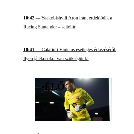
10:42
— Yaakobishvili Áron iránt érdeklődik a
Racing Santander – sajtóhír
10:41
— Calafiori Vinícius esetleges érkezéséről:
Ilyen játékosokra van szükségünk!
•
ÉLŐ