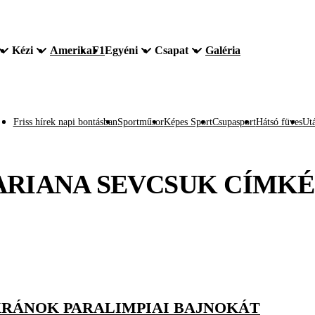
Kézi
Amerika
F1
Egyéni
Csapat
Galéria
Friss hírek napi bontásban
Sportműsor
Képes Sport
Csupasport
Hátsó füves
Utá
RIANA SEVCSUK
CÍMKÉ
KRÁNOK PARALIMPIAI BAJNOKÁT