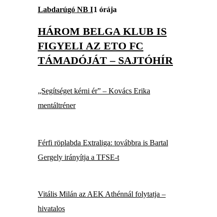
Labdarúgó NB I
1 órája
HÁROM BELGA KLUB IS
FIGYELI AZ ETO FC
TÁMADÓJÁT – SAJTÓHÍR
„Segítséget kérni ér” – Kovács Erika
mentáltréner
Férfi röplabda Extraliga: továbbra is Bartal
Gergely irányítja a TFSE-t
Vitális Milán az AEK Athénnál folytatja –
hivatalos