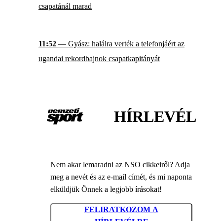
csapatánál marad
11:52
— Gyász: halálra verték a telefonjáért az
ugandai rekordbajnok csapatkapitányát
HÍRLEVÉL
Nem akar lemaradni az NSO cikkeiről? Adja
meg a nevét és az e-mail címét, és mi naponta
elküldjük Önnek a legjobb írásokat!
FELIRATKOZOM A