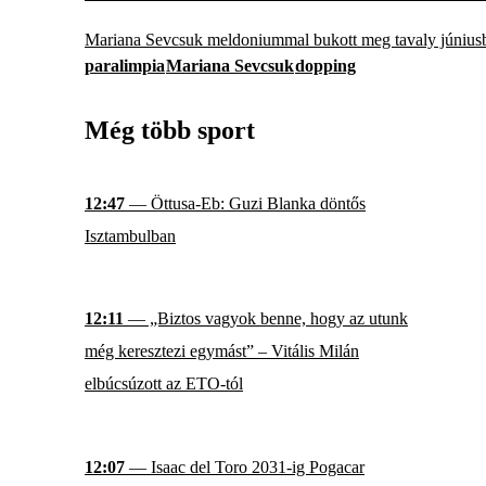
Mariana Sevcsuk meldoniummal bukott meg tavaly június
paralimpia
Mariana Sevcsuk
dopping
Még több sport
12:47
— Öttusa-Eb: Guzi Blanka döntős
Isztambulban
12:11
— „Biztos vagyok benne, hogy az utunk
még keresztezi egymást” – Vitális Milán
elbúcsúzott az ETO-tól
12:07
— Isaac del Toro 2031-ig Pogacar