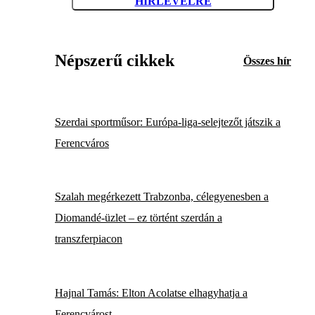
HÍRLEVÉLRE
Népszerű cikkek
Összes hír
Szerdai sportműsor: Európa-liga-selejtezőt játszik a
Ferencváros
Szalah megérkezett Trabzonba, célegyenesben a
Diomandé-üzlet – ez történt szerdán a
transzferpiacon
Hajnal Tamás: Elton Acolatse elhagyhatja a
Ferencvárost