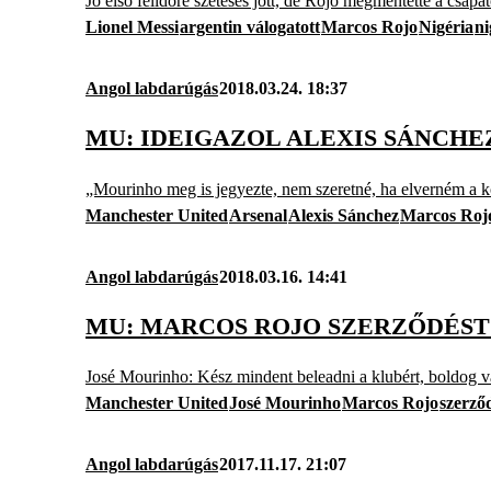
Jó első félidőre szétesés jött, de Rojo megmentette a csapato
Lionel Messi
argentin válogatott
Marcos Rojo
Nigéria
ni
Angol labdarúgás
2018.03.24. 18:37
MU: IDEIGAZOL ALEXIS SÁNCHEZ
„Mourinho meg is jegyezte, nem szeretné, ha elverném a
Manchester United
Arsenal
Alexis Sánchez
Marcos Roj
Angol labdarúgás
2018.03.16. 14:41
MU: MARCOS ROJO SZERZŐDÉST
José Mourinho: Kész mindent beleadni a klubért, boldog va
Manchester United
José Mourinho
Marcos Rojo
szerző
Angol labdarúgás
2017.11.17. 21:07