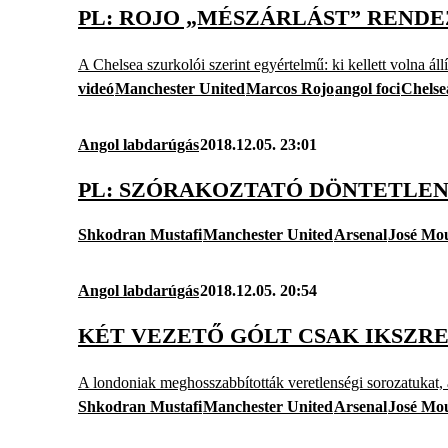
PL: ROJO „MÉSZÁRLÁST” RENDE
A Chelsea szurkolói szerint egyértelmű: ki kellett volna ál
videó
Manchester United
Marcos Rojo
angol foci
Chelse
Angol labdarúgás
2018.12.05. 23:01
PL: SZÓRAKOZTATÓ DÖNTETLE
Shkodran Mustafi
Manchester United
Arsenal
José Mo
Angol labdarúgás
2018.12.05. 20:54
KÉT VEZETŐ GÓLT CSAK IKSZR
A londoniak meghosszabbították veretlenségi sorozatukat,
Shkodran Mustafi
Manchester United
Arsenal
José Mo