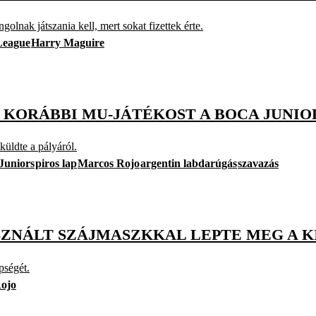
lnak játszania kell, mert sokat fizettek érte.
League
Harry Maguire
A KORÁBBI MU-JÁTÉKOST A BOCA JUNIO
küldte a pályáról.
Juniors
piros lap
Marcos Rojo
argentin labdarúgás
szavazás
SZNÁLT SZÁJMASZKKAL LEPTE MEG A K
pségét.
ojo