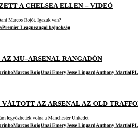
ZETT A CHELSEA ELLEN – VIDEÓ
lítani Marcos Rojót. Igazuk van?
a
Premier League
angol bajnokság
N AZ MU–ARSENAL RANGADÓN
urinho
Marcos Rojo
Unai Emery
Jesse Lingard
Anthony Martial
PL
E VÁLTOTT AZ ARSENAL AZ OLD TRAFF
 ám legyőzhették volna a Manchester Unitedet.
urinho
Marcos Rojo
Unai Emery
Jesse Lingard
Anthony Martial
PL