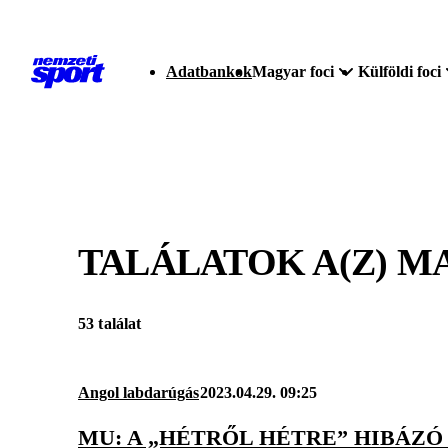
Adatbankok
Magyar foci
Külföldi foci
TALÁLATOK A(Z)
MA
53 találat
Angol labdarúgás
2023.04.29. 09:25
MU: A „HÉTRŐL HÉTRE” HIBÁZ