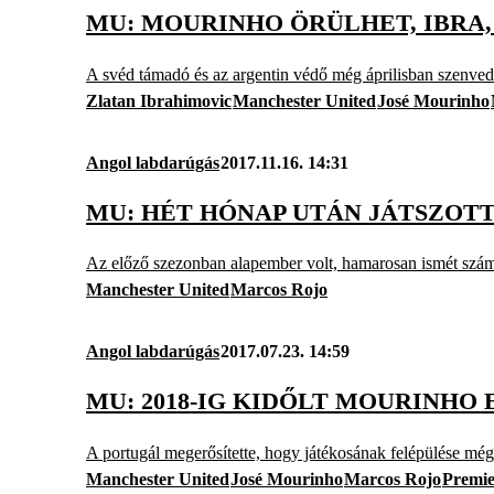
MU: MOURINHO ÖRÜLHET, IBRA, 
A svéd támadó és az argentin védő még áprilisban szenvedet
Zlatan Ibrahimovic
Manchester United
José Mourinho
Angol labdarúgás
2017.11.16. 14:31
MU: HÉT HÓNAP UTÁN JÁTSZOT
Az előző szezonban alapember volt, hamarosan ismét szám
Manchester United
Marcos Rojo
Angol labdarúgás
2017.07.23. 14:59
MU: 2018-IG KIDŐLT MOURINHO
A portugál megerősítette, hogy játékosának felépülése mé
Manchester United
José Mourinho
Marcos Rojo
Premie