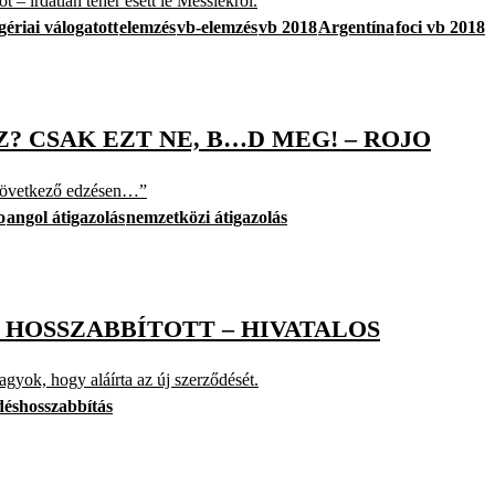
t – irdatlan teher esett le Messiékről.
gériai válogatott
elemzés
vb-elemzés
vb 2018
Argentína
foci vb 2018
? CSAK EZT NE, B…D MEG! – ROJO
 következő edzésen…”
o
angol átigazolás
nemzetközi átigazolás
 HOSSZABBÍTOTT – HIVATALOS
gyok, hogy aláírta az új szerződését.
déshosszabbítás