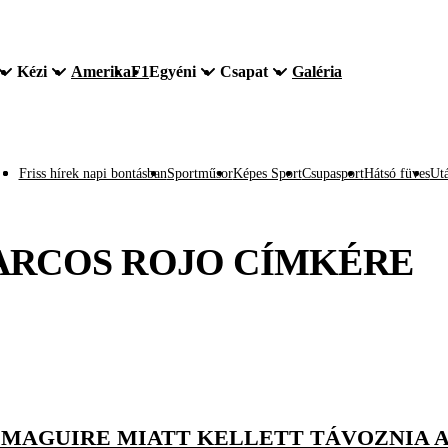
Kézi
Amerika
F1
Egyéni
Csapat
Galéria
Friss hírek napi bontásban
Sportműsor
Képes Sport
Csupasport
Hátsó füves
Utá
RCOS ROJO
CÍMKÉRE
Ó MAGUIRE MIATT KELLETT TÁVOZNIA 