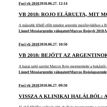
Foci vb 2018
2018.06.27. 12:14
VB 2018: ROJO ELÁRULTA, MIT 
A második félidő előtt minden argentin mezőnyjátékos a Bar
Lionel Messi
argentin válogatott
Marcos Rojo
vb 2018
A
Foci vb 2018
2018.06.27. 10:50
VB 2018: BEJÖTT AZ ARGENTIN
A hazai sajtó szerint Marcos Rojo megmentette a bukástól 
Lionel Messi
argentin válogatott
Marcos Rojo
lapszemle
Foci vb 2018
2018.06.27. 09:50
VISSZA A KLINIKAI HALÁLBÓL: