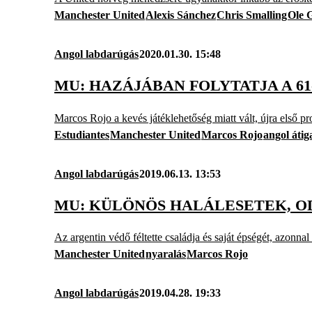
Manchester United
Alexis Sánchez
Chris Smalling
Ole 
Angol labdarúgás
2020.01.30. 15:48
MU: HAZÁJÁBAN FOLYTATJA A 6
Marcos Rojo a kevés játéklehetőség miatt vált, újra első pr
Estudiantes
Manchester United
Marcos Rojo
angol átig
Angol labdarúgás
2019.06.13. 13:53
MU: KÜLÖNÖS HALÁLESETEK, O
Az argentin védő féltette családja és saját épségét, azonna
Manchester United
nyaralás
Marcos Rojo
Angol labdarúgás
2019.04.28. 19:33