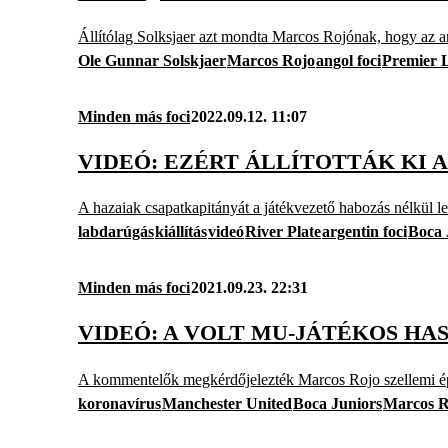
Állítólag Solksjaer azt mondta Marcos Rojónak, hogy az ango
Ole Gunnar Solskjaer
Marcos Rojo
angol foci
Premier 
Minden más foci
2022.09.12. 11:07
VIDEÓ: EZÉRT ÁLLÍTOTTÁK KI 
A hazaiak csapatkapitányát a játékvezető habozás nélkül le
labdarúgás
kiállítás
videó
River Plate
argentin foci
Boca 
Minden más foci
2021.09.23. 22:31
VIDEÓ: A VOLT MU-JÁTÉKOS HA
A kommentelők megkérdőjelezték Marcos Rojo szellemi é
koronavírus
Manchester United
Boca Juniors
Marcos R