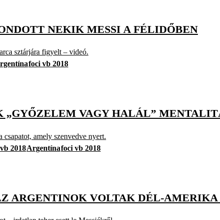
MONDOTT NEKIK MESSI A FÉLIDŐBEN
ca sztárjára figyelt – videó.
rgentína
foci vb 2018
OK „GYŐZELEM VAGY HALÁL” MENTALIT
a csapatot, amely szenvedve nyert.
vb 2018
Argentína
foci vb 2018
 AZ ARGENTINOK VOLTAK DÉL-AMERIKA