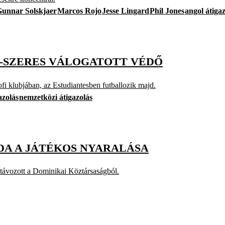
Gunnar Solskjaer
Marcos Rojo
Jesse Lingard
Phil Jones
angol átiga
1-SZERES VÁLOGATOTT VÉDŐ
ofi klubjában, az Estudiantesben futballozik majd.
azolás
nemzetközi átigazolás
DA A JÁTÉKOS NYARALÁSA
l távozott a Dominikai Köztársaságból.