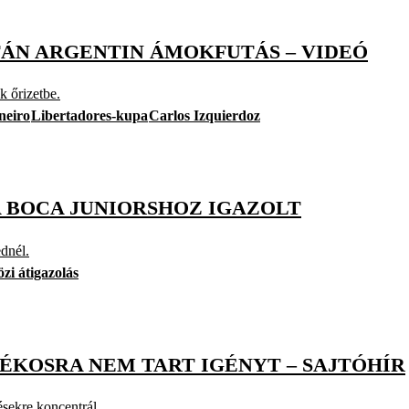
TÁN ARGENTIN ÁMOKFUTÁS – VIDEÓ
k őrizetbe.
neiro
Libertadores-kupa
Carlos Izquierdoz
A BOCA JUNIORSHOZ IGAZOLT
dnél.
zi átigazolás
TÉKOSRA NEM TART IGÉNYT – SAJTÓHÍR
sekre koncentrál.