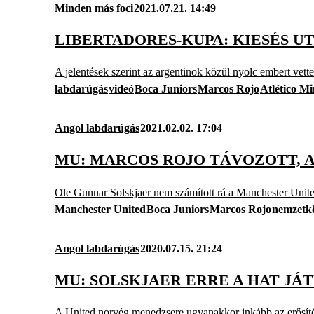
Minden más foci
2021.07.21. 14:49
LIBERTADORES-KUPA: KIESÉS U
A jelentések szerint az argentinok közül nyolc embert vette
labdarúgás
videó
Boca Juniors
Marcos Rojo
Atlético Mi
Angol labdarúgás
2021.02.02. 17:04
MU: MARCOS ROJO TÁVOZOTT, 
Ole Gunnar Solskjaer nem számított rá a Manchester Unite
Manchester United
Boca Juniors
Marcos Rojo
nemzetkö
Angol labdarúgás
2020.07.15. 21:24
MU: SOLSKJAER ERRE A HAT JÁ
A United norvég menedzsere ugyanakkor inkább az erősíté