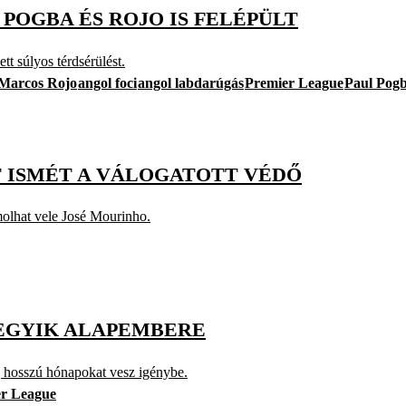
POGBA ÉS ROJO IS FELÉPÜLT
t súlyos térdsérülést.
Marcos Rojo
angol foci
angol labdarúgás
Premier League
Paul Pog
T ISMÉT A VÁLOGATOTT VÉDŐ
olhat vele José Mourinho.
 EGYIK ALAPEMBERE
g hosszú hónapokat vesz igénybe.
r League