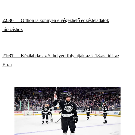
22:36
— Otthon is könnyen elvégezhető edzésfeladatok
túrázáshoz
21:37
— Kézilabda: az 5. helyért folytatják az U18-as fiúk az
Eb-n