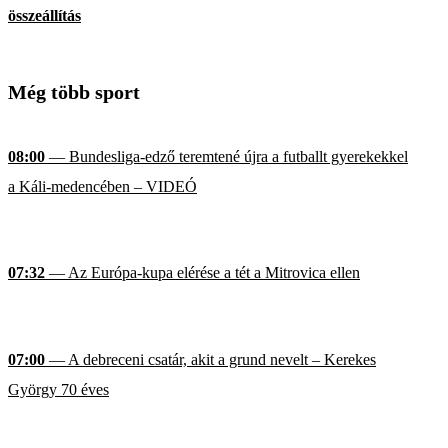
összeállítás
Még több sport
08:00
— Bundesliga-edző teremtené újra a futballt gyerekekkel
a Káli-medencében – VIDEÓ
07:32
— Az Európa-kupa elérése a tét a Mitrovica ellen
07:00
— A debreceni csatár, akit a grund nevelt – Kerekes
György 70 éves