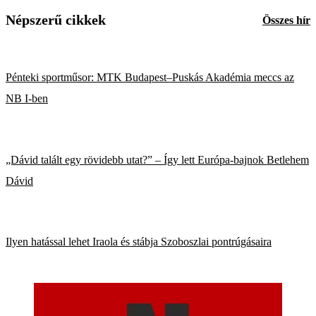
Népszerű cikkek
Összes hír
Pénteki sportműsor: MTK Budapest–Puskás Akadémia meccs az
NB I-ben
„Dávid talált egy rövidebb utat?” – Így lett Európa-bajnok Betlehem
Dávid
Ilyen hatással lehet Iraola és stábja Szoboszlai pontrúgásaira