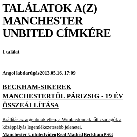
TALÁLATOK A(Z)
MANCHESTER
UNBITED
CÍMKÉRE
1 találat
Angol labdarúgás
2013.05.16. 17:09
BECKHAM-SIKEREK
MANCHESTERTŐL PÁRIZSIG - 19 ÉV
ÖSSZEÁLLÍTÁSA
Kiállítás az argentinok ellen, a Wimbledonnak lőtt csodagól: a
középpályás legemlékezetesebb jelenetei.
Manchester Unbited
videó
Real Madrid
Beckham
PSG