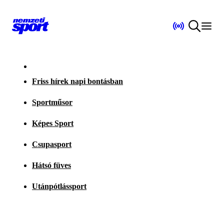
Friss hírek napi bontásban
Sportműsor
Képes Sport
Csupasport
Hátsó füves
Utánpótlássport