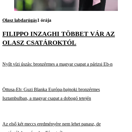
Olasz labdarúgás
1 órája
FILIPPO INZAGHI TÖBBET VÁR AZ
OLASZ CSATÁROKTÓL
Nyílt vízi úszás: bronzérmes a magyar csapat a párizsi Eb-n
Öttusa-Eb: Guzi Blanka Európa-bajnoki bronzérmes
Isztambulban, a magyar csapat a dobogó tetején
Az első két meccs eredményére nem lehet panasz, de