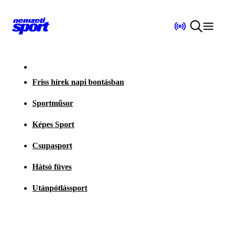
Friss hírek napi bontásban
Sportműsor
Képes Sport
Csupasport
Hátsó füves
Utánpótlássport