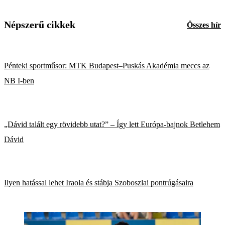
Népszerű cikkek
Összes hír
Pénteki sportműsor: MTK Budapest–Puskás Akadémia meccs az
NB I-ben
„Dávid talált egy rövidebb utat?” – Így lett Európa-bajnok Betlehem
Dávid
Ilyen hatással lehet Iraola és stábja Szoboszlai pontrúgásaira