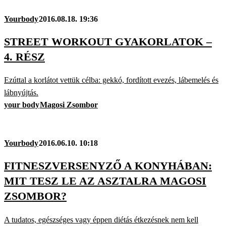
Yourbody
2016.08.18. 19:36
STREET WORKOUT GYAKORLATOK –
4. RÉSZ
Ezúttal a korlátot vettük célba: gekkó, fordított evezés, lábemelés és
lábnyújtás.
your body
Magosi Zsombor
Yourbody
2016.06.10. 10:18
FITNESZVERSENYZŐ A KONYHÁBAN:
MIT TESZ LE AZ ASZTALRA MAGOSI
ZSOMBOR?
A tudatos, egészséges vagy éppen diétás étkezésnek nem kell