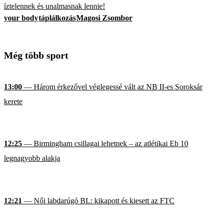
íztelennek és unalmasnak lennie!
your body
táplálkozás
Magosi Zsombor
Még több sport
13:00
— Három érkezővel véglegessé vált az NB II-es Soroksár
kerete
12:25
— Birmingham csillagai lehetnek – az atlétikai Eb 10
legnagyobb alakja
12:21
— Női labdarúgó BL: kikapott és kiesett az FTC