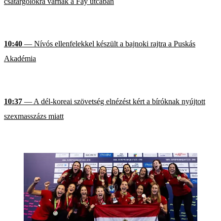
csatárgólokra várnak a Fáy utcában
10:40
— Nívós ellenfelekkel készült a bajnoki rajtra a Puskás
Akadémia
10:37
— A dél-koreai szövetség elnézést kért a bíróknak nyújtott
szexmasszázs miatt