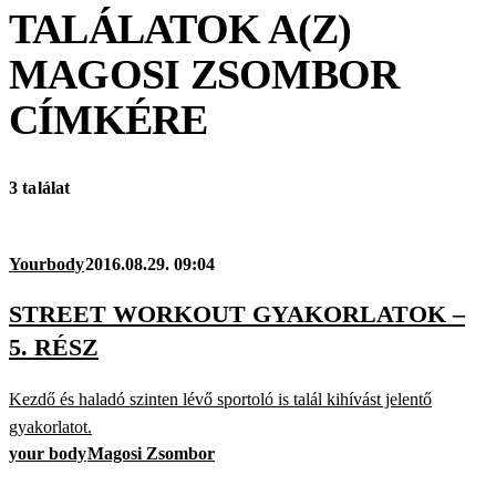
TALÁLATOK A(Z)
MAGOSI ZSOMBOR
CÍMKÉRE
3 találat
Yourbody
2016.08.29. 09:04
STREET WORKOUT GYAKORLATOK –
5. RÉSZ
Kezdő és haladó szinten lévő sportoló is talál kihívást jelentő
gyakorlatot.
your body
Magosi Zsombor