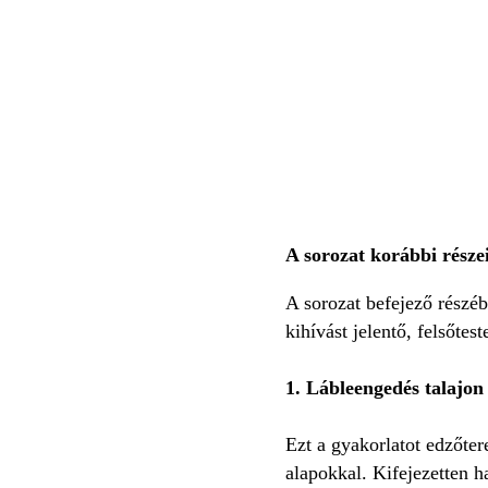
A sorozat korábbi része
A sorozat befejező részéb
kihívást jelentő, felsőte
1. Lábleengedés talajon
Ezt a gyakorlatot edzőter
alapokkal. Kifejezetten h