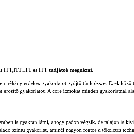
it
ITT,
ITT,
ITT
és
ITT
tudjátok megnézni.
en néhány érdekes gyakorlatot gyűjtöttünk össze. Ezek között 
stet erősítő gyakorlatot. A core izmokat minden gyakorlatnál 
emben is gyakran látni, ahogy padon végzik, de talajon is kivi
aladó szintű gyakorlat, aminél nagyon fontos a tökéletes techn