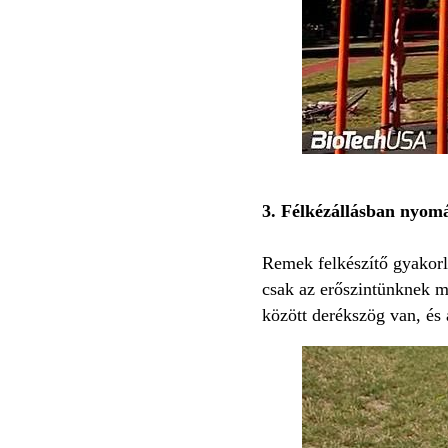
3. Félkézállásban nyom
Remek felkészítő gyakorla
csak az erőszintünknek m
között derékszög van, és 