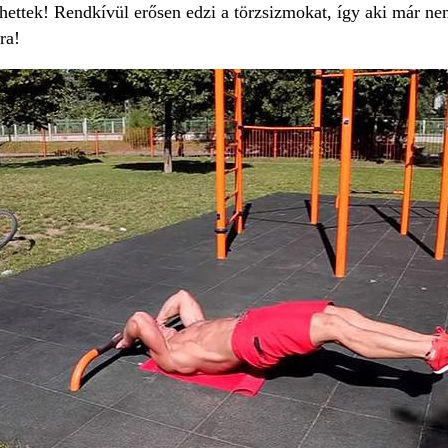
ettek! Rendkívül erősen edzi a törzsizmokat, így aki már nem 
ra!