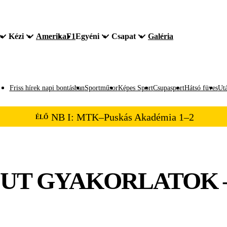
Kézi
Amerika
F1
Egyéni
Csapat
Galéria
Friss hírek napi bontásban
Sportműsor
Képes Sport
Csupasport
Hátsó füves
Utá
NB I: MTK–Puskás Akadémia 1–2
ÉLŐ
T GYAKORLATOK – 