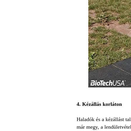
4. Kézállás korláton
Haladók és a kézállást t
már megy, a lendületvétel