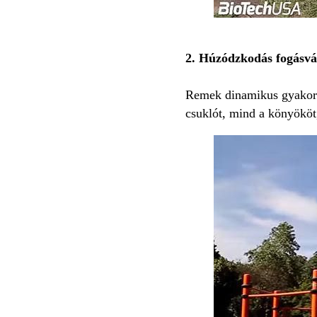
2. Húzódzkodás fogásvál
Remek dinamikus gyakorla
csuklót, mind a könyököt, 