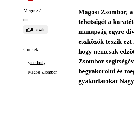
Megosztás
Magosi Zsombor, a 
tehetségét a karatét
0
Tetszik
manapság egyre diva
eszközök teszik ezt 
Címkék
hogy nemcsak edzőt
Zsombor segítségév
your body
begyakorolni és meg
Magosi Zsombor
gyakorlatokat Nagy 