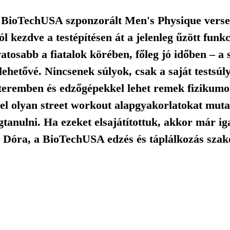
BioTechUSA szponzorált Men's Physique verseny
ól kezdve a testépítésen át a jelenleg űzött funk
tosabb a fiatalok körében, főleg jó időben – a 
lehetővé. Nincsenek súlyok, csak a saját testsúly
eremben és edzőgépekkel lehet remek fizikumot
el olyan street workout alapgyakorlatokat mut
tanulni. Ha ezeket elsajátítottuk, akkor már ig
Dóra, a BioTechUSA edzés és táplálkozás szakért