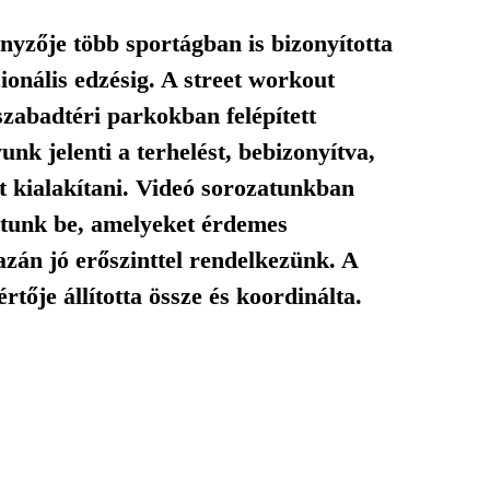
zője több sportágban is bizonyította
cionális edzésig. A street workout
szabadtéri parkokban felépített
unk jelenti a terhelést, bebizonyítva,
 kialakítani. Videó sorozatunkban
atunk be, amelyeket érdemes
azán jó erőszinttel rendelkezünk. A
ője állította össze és koordinálta.