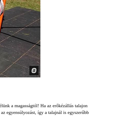
élünk a magasságtól! Ha az erőkézállás talajon
 az egyensúlyozást, így a talajnál is egyszerűbb