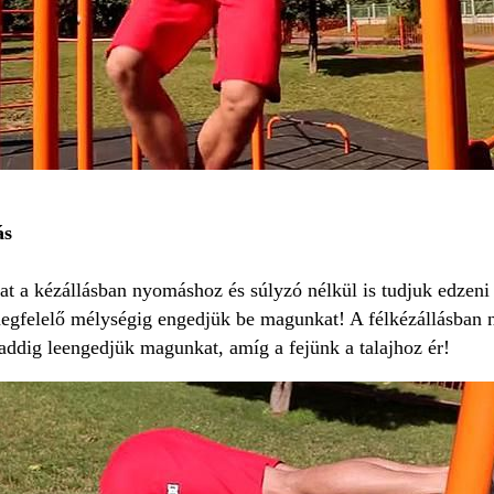
ás
t a kézállásban nyomáshoz és súlyzó nélkül is tudjuk edzeni 
egfelelő mélységig engedjük be magunkat! A félkézállásban n
addig leengedjük magunkat, amíg a fejünk a talajhoz ér!