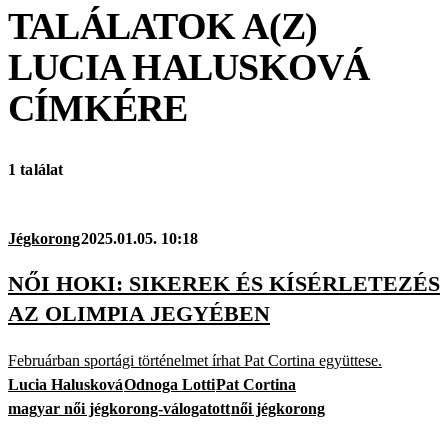
TALÁLATOK A(Z)
LUCIA HALUSKOVÁ
CÍMKÉRE
1 találat
Jégkorong
2025.01.05. 10:18
NŐI HOKI: SIKEREK ÉS KÍSÉRLETEZÉS
AZ OLIMPIA JEGYÉBEN
Februárban sportági történelmet írhat Pat Cortina együttese.
Lucia Halusková
Odnoga Lotti
Pat Cortina
magyar női jégkorong-válogatott
női jégkorong