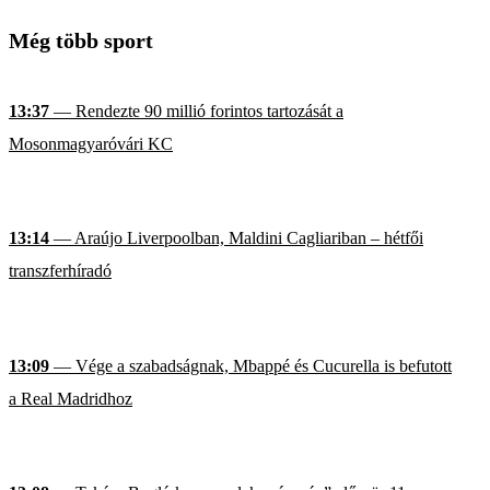
Még több sport
13:37
— Rendezte 90 millió forintos tartozását a
Mosonmagyaróvári KC
13:14
— Araújo Liverpoolban, Maldini Cagliariban – hétfői
transzferhíradó
13:09
— Vége a szabadságnak, Mbappé és Cucurella is befutott
a Real Madridhoz