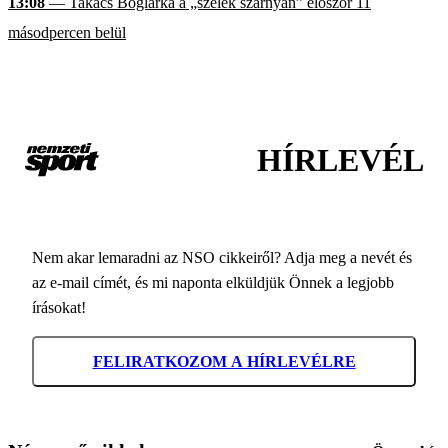
13:08
— Takács Boglárka a „szelek szárnyán” először 11
másodpercen belül
HÍRLEVÉL
Nem akar lemaradni az NSO cikkeiről? Adja meg a nevét és
az e-mail címét, és mi naponta elküldjük Önnek a legjobb
írásokat!
FELIRATKOZOM A HÍRLEVÉLRE