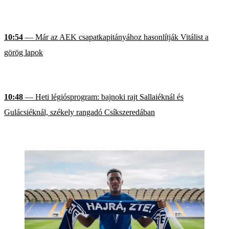
10:54
— Már az AEK csapatkapitányához hasonlítják Vitálist a
görög lapok
10:48
— Heti légiósprogram: bajnoki rajt Sallaiéknál és
Gulácsiéknál, székely rangadó Csíkszeredában