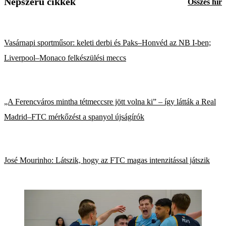
Népszerű cikkek
Összes hír
Vasárnapi sportműsor: keleti derbi és Paks–Honvéd az NB I-ben;
Liverpool–Monaco felkészülési meccs
„A Ferencváros mintha tétmeccsre jött volna ki” – így látták a Real
Madrid–FTC mérkőzést a spanyol újságírók
José Mourinho: Látszik, hogy az FTC magas intenzitással játszik