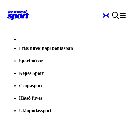
Friss hírek napi bontásban
Sportműsor
Képes Sport
Csupasport
Hátsó füves
Utánpótlássport