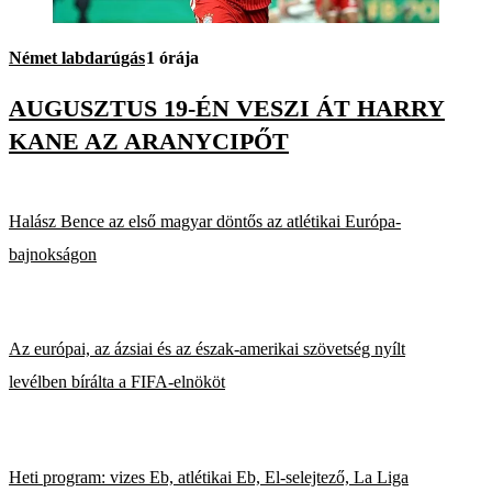
Német labdarúgás
1 órája
AUGUSZTUS 19-ÉN VESZI ÁT HARRY
KANE AZ ARANYCIPŐT
Halász Bence az első magyar döntős az atlétikai Európa-
bajnokságon
Az európai, az ázsiai és az észak-amerikai szövetség nyílt
levélben bírálta a FIFA-elnököt
Heti program: vizes Eb, atlétikai Eb, El-selejtező, La Liga