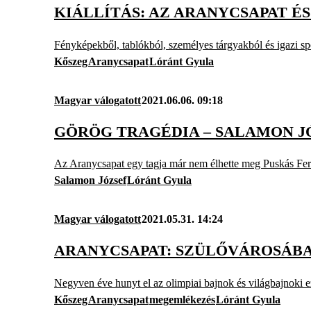
KIÁLLÍTÁS: AZ ARANYCSAPAT É
Fényképekből, tablókból, személyes tárgyakból és igazi sport
Kőszeg
Aranycsapat
Lóránt Gyula
Magyar válogatott
2021.06.06. 09:18
GÖRÖG TRAGÉDIA – SALAMON J
Az Aranycsapat egy tagja már nem élhette meg Puskás Fere
Salamon József
Lóránt Gyula
Magyar válogatott
2021.05.31. 14:24
ARANYCSAPAT: SZÜLŐVÁROSÁB
Negyven éve hunyt el az olimpiai bajnok és világbajnoki 
Kőszeg
Aranycsapat
megemlékezés
Lóránt Gyula