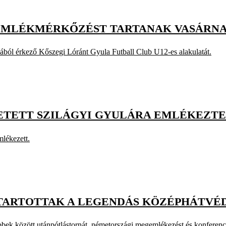
EMLÉKMÉRKŐZÉST TARTANAK VASÁRN
ából érkező Kőszegi Lóránt Gyula Futball Club U12-es alakulatát.
LETETT SZILÁGYI GYULÁRA EMLÉKEZT
mlékezett.
 TARTOTTAK A LEGENDÁS KÖZÉPHÁTVÉ
ek között utánpótlástornát, németországi megemlékezést és konferenciá