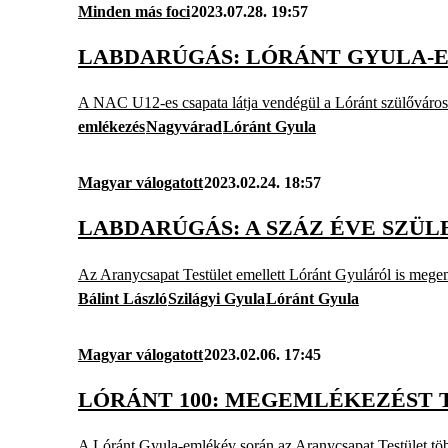
Minden más foci
2023.07.28. 19:57
LABDARÚGÁS: LÓRÁNT GYULA-
A NAC U12-es csapata látja vendégül a Lóránt szülőváros
emlékezés
Nagyvárad
Lóránt Gyula
Magyar válogatott
2023.02.24. 18:57
LABDARÚGÁS: A SZÁZ ÉVE SZÜ
Az Aranycsapat Testület emellett Lóránt Gyuláról is mege
Bálint László
Szilágyi Gyula
Lóránt Gyula
Magyar válogatott
2023.02.06. 17:45
LÓRÁNT 100: MEGEMLÉKEZÉST
A Lóránt Gyula-emlékév során az Aranycsapat Testület több