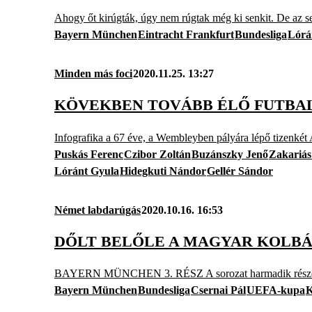
Ahogy őt kirúgták, úgy nem rúgtak még ki senkit. De az 
Bayern München
Eintracht Frankfurt
Bundesliga
Lórá
Minden más foci
2020.11.25. 13:27
KÖVEKBEN TOVÁBB ÉLŐ FUTBAL
Infografika a 67 éve, a Wembleyben pályára lépő tizenkét 
Puskás Ferenc
Czibor Zoltán
Buzánszky Jenő
Zakariás
Lóránt Gyula
Hidegkuti Nándor
Gellér Sándor
Német labdarúgás
2020.10.16. 16:53
DŐLT BELŐLE A MAGYAR KOLBÁS
BAYERN MÜNCHEN 3. RÉSZ A sorozat harmadik részében a
Bayern München
Bundesliga
Csernai Pál
UEFA-kupa
K