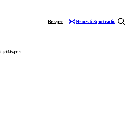
Belépés
Nemzeti Sportrádió
npótlássport