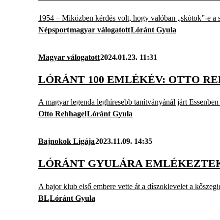
1954 – Miközben kérdés volt, hogy valóban „skótok”-e a s
Népsport
magyar válogatott
Lóránt Gyula
Magyar válogatott
2024.01.23. 11:31
LÓRÁNT 100 EMLÉKÉV: OTTO RE
A magyar legenda leghíresebb tanítványánál járt Essenbe
Otto Rehhagel
Lóránt Gyula
Bajnokok Ligája
2023.11.09. 14:35
LÓRÁNT GYULÁRA EMLÉKEZTEK
A bajor klub első embere vette át a díszoklevelet a kőszeg
BL
Lóránt Gyula