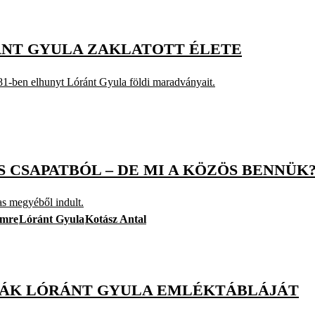
RÁNT GYULA ZAKLATOTT ÉLETE
81-ben elhunyt Lóránt Gyula földi maradványait.
 CSAPATBÓL – DE MI A KÖZÖS BENNÜK
as megyéből indult.
Imre
Lóránt Gyula
Kotász Antal
ÁK LÓRÁNT GYULA EMLÉKTÁBLÁJÁT