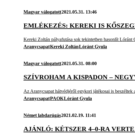
Magyar válogatott
2021.05.31. 13:46
EMLÉKEZÉS: KEREKI IS KŐSZE
Kereki Zoltán pályafutása sok tekintetben hasonlít Lóránt
Aranycsapat
Kereki Zoltán
Lóránt Gyula
Magyar válogatott
2021.05.31. 08:00
SZÍVROHAM A KISPADON – NEG
Az Aranycsapat hátvédjéről egykori játékosai is beszéltek
Aranycsapat
PAOK
Lóránt Gyula
Német labdarúgás
2021.02.19. 11:41
AJÁNLÓ: KÉTSZER 4–0-RA VERT