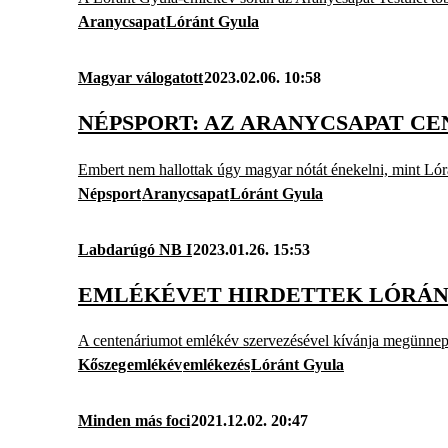
Aranycsapat
Lóránt Gyula
Magyar válogatott
2023.02.06. 10:58
NÉPSPORT: AZ ARANYCSAPAT C
Embert nem hallottak úgy magyar nótát énekelni, mint Lór
Népsport
Aranycsapat
Lóránt Gyula
Labdarúgó NB I
2023.01.26. 15:53
EMLÉKÉVET HIRDETTEK LÓRÁN
A centenáriumot emlékév szervezésével kívánja megünnepeln
Kőszeg
emlékév
emlékezés
Lóránt Gyula
Minden más foci
2021.12.02. 20:47