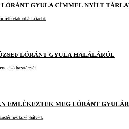
S LÓRÁNT GYULA CÍMMEL NYÍLT TÁRL
relikviákból áll a tárlat.
ÓZSEF LÓRÁNT GYULA HALÁLÁRÓL
nc első hazatérését.
AN EMLÉKEZTEK MEG LÓRÁNT GYULÁ
ezüstérmes középhátvéd.