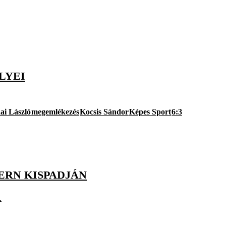
LYEI
ai László
megemlékezés
Kocsis Sándor
Képes Sport
6:3
ERN KISPADJÁN
.