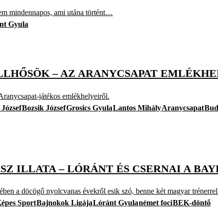
sem mindennapos, ami utána történt…
nt Gyula
LHŐSÖK – AZ ARANYCSAPAT EMLÉKHE
Aranycsapat-játékos emlékhelyeiről.
 József
Bozsik József
Grosics Gyula
Lantos Mihály
Aranycsapat
Bud
Z ILLATA – LÓRÁNT ÉS CSERNAI A BAY
 döcögő nyolcvanas évekről esik szó, benne két magyar trénerrel
épes Sport
Bajnokok Ligája
Lóránt Gyula
német foci
BEK-döntő