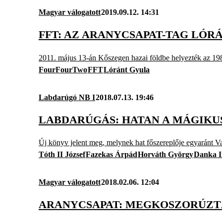
Magyar válogatott
2019.09.12. 14:31
FFT: AZ ARANYCSAPAT-TAG LÓ
2011. május 13-án Kőszegen hazai földbe helyezték az 19
FourFourTwo
FFT
Lóránt Gyula
Labdarúgó NB I
2018.07.13. 19:46
LABDARÚGÁS: HATAN A MÁGIKUS
Új könyv jelent meg, melynek hat főszereplője egyaránt V
Tóth II József
Fazekas Árpád
Horváth György
Danka 
Magyar válogatott
2018.02.06. 12:04
ARANYCSAPAT: MEGKOSZORÚZT