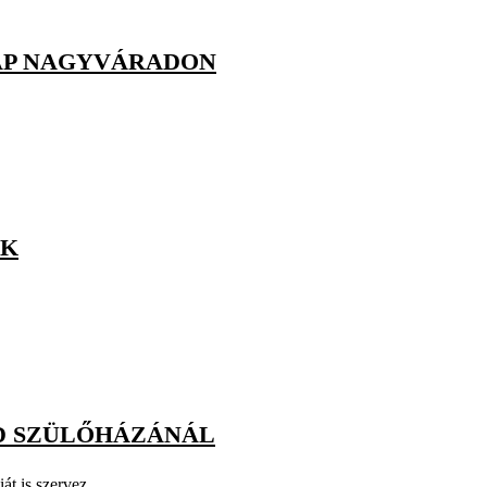
AP NAGYVÁRADON
EK
D SZÜLŐHÁZÁNÁL
t is szervez.