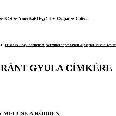
Kézi
Amerika
F1
Egyéni
Csapat
Galéria
Friss hírek napi bontásban
Sportműsor
Képes Sport
Csupasport
Hátsó füves
Utá
RÁNT GYULA
CÍMKÉRE
Y MECCSE A KÖDBEN