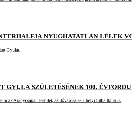
ENTERHALFJA NYUGHATATLAN LÉLEK V
ánt Gyulát.
T GYULA SZÜLETÉSÉNEK 100. ÉVFORD
i az Aranycsapat Testület, szülővárosa és a helyi futballklub is.