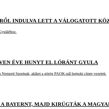
GRŐL INDULVA LETT A VÁLOGATOTT K
 Gyuláéhoz.
YVEN ÉVE HUNYT EL LÓRÁNT GYULA
 a Nemzeti Sportnak, akiket a görög PAOK-nál bajnoki címre vezetett.
E A BAYERNT, MAJD KIRÚGTÁK A MAGY