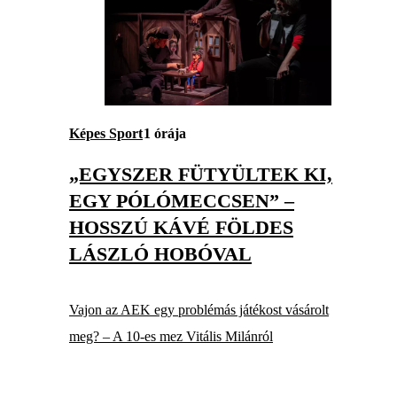
Képes Sport
1 órája
„EGYSZER FÜTYÜLTEK KI,
EGY PÓLÓMECCSEN” –
HOSSZÚ KÁVÉ FÖLDES
LÁSZLÓ HOBÓVAL
Vajon az AEK egy problémás játékost vásárolt
meg? – A 10-es mez Vitális Milánról