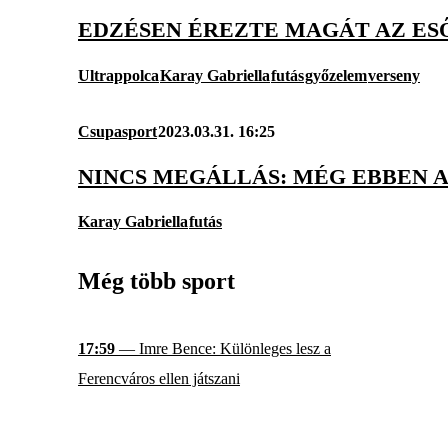
EDZÉSEN ÉREZTE MAGÁT AZ ES
Ultrappolca
Karay Gabriella
futás
győzelem
verseny
Csupasport
2023.03.31. 16:25
NINCS MEGÁLLÁS: MÉG EBBEN A
Karay Gabriella
futás
Még több sport
17:59
— Imre Bence: Különleges lesz a
Ferencváros ellen játszani