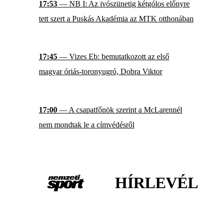
17:53
— NB I: Az ivószünetig kétgólos előnyre
tett szert a Puskás Akadémia az MTK otthonában
17:45
— Vizes Eb: bemutatkozott az első
magyar óriás-toronyugró, Dobra Viktor
17:00
— A csapatfőnök szerint a McLarennél
nem mondtak le a címvédésről
HÍRLEVÉL