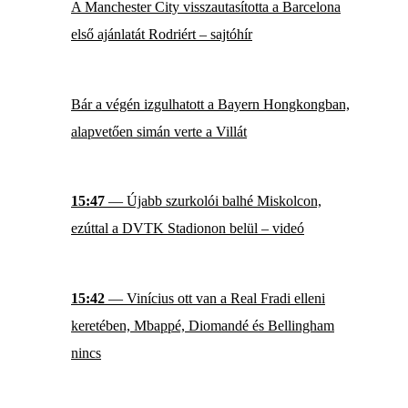
A Manchester City visszautasította a Barcelona
első ajánlatát Rodriért – sajtóhír
Bár a végén izgulhatott a Bayern Hongkongban,
alapvetően simán verte a Villát
15:47
— Újabb szurkolói balhé Miskolcon,
ezúttal a DVTK Stadionon belül – videó
15:42
— Vinícius ott van a Real Fradi elleni
keretében, Mbappé, Diomandé és Bellingham
nincs