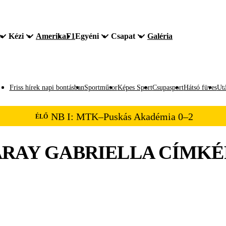
Kézi
Amerika
F1
Egyéni
Csapat
Galéria
Friss hírek napi bontásban
Sportműsor
Képes Sport
Csupasport
Hátsó füves
Utá
NB I: MTK–Puskás Akadémia 0–2
ÉLŐ
RAY GABRIELLA
CÍMKÉ