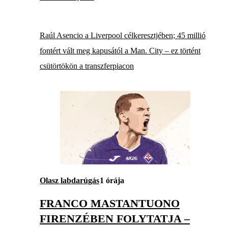
Raúl Asencio a Liverpool célkeresztjében; 45 millió
fontért vált meg kapusától a Man. City – ez történt
csütörtökön a transzferpiacon
Olasz labdarúgás
1 órája
FRANCO MASTANTUONO
FIRENZÉBEN FOLYTATJA –