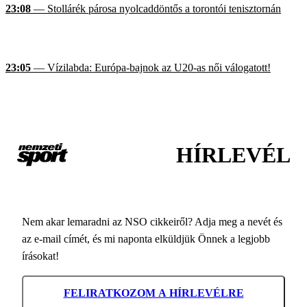
23:08
— Stollárék párosa nyolcaddöntős a torontói tenisztornán
23:05
— Vízilabda: Európa-bajnok az U20-as női válogatott!
HÍRLEVÉL
Nem akar lemaradni az NSO cikkeiről? Adja meg a nevét és
az e-mail címét, és mi naponta elküldjük Önnek a legjobb
írásokat!
FELIRATKOZOM A HÍRLEVÉLRE