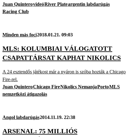
Juan Quintero
videó
River Plate
argentin labdarúgás
Racing Club
Minden más foci
2018.01.21. 09:03
MLS: KOLUMBIAI VÁLOGATOTT
CSAPATTÁRSAT KAPHAT NIKOLICS
A 24 esztendős játékost már a nyáron is szóba hozták a Chicago
Fire-rel.
Juan Quintero
Chicago Fire
Nikolics Nemanja
Porto
MLS
nemzetközi átigazolás
Angol labdarúgás
2014.11.19. 22:38
ARSENAL: 75 MILLIÓS