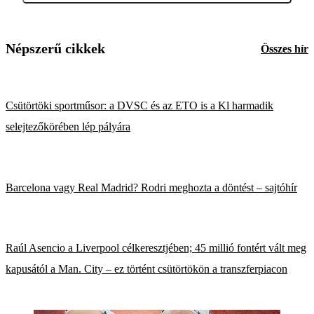
Népszerű cikkek
Összes hír
Csütörtöki sportműsor: a DVSC és az ETO is a Kl harmadik
selejtezőkörében lép pályára
Barcelona vagy Real Madrid? Rodri meghozta a döntést – sajtóhír
Raúl Asencio a Liverpool célkeresztjében; 45 millió fontért vált meg
kapusától a Man. City – ez történt csütörtökön a transzferpiacon