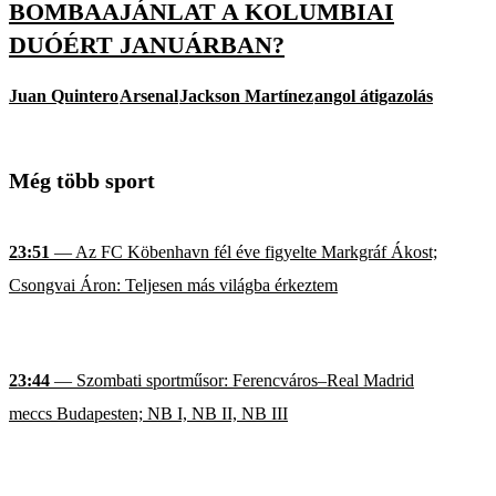
BOMBAAJÁNLAT A KOLUMBIAI
DUÓÉRT JANUÁRBAN?
Juan Quintero
Arsenal
Jackson Martínez
angol átigazolás
Még több sport
23:51
— Az FC Köbenhavn fél éve figyelte Markgráf Ákost;
Csongvai Áron: Teljesen más világba érkeztem
23:44
— Szombati sportműsor: Ferencváros–Real Madrid
meccs Budapesten; NB I, NB II, NB III