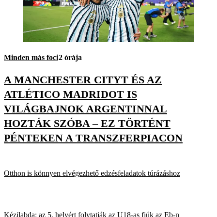
Minden más foci
2 órája
A MANCHESTER CITYT ÉS AZ
ATLÉTICO MADRIDOT IS
VILÁGBAJNOK ARGENTINNAL
HOZTÁK SZÓBA – EZ TÖRTÉNT
PÉNTEKEN A TRANSZFERPIACON
Otthon is könnyen elvégezhető edzésfeladatok túrázáshoz
Kézilabda: az 5. helyért folytatják az U18-as fiúk az Eb-n