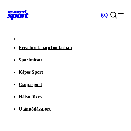
Friss hírek napi bontásban
Sportműsor
Képes Sport
Csupasport
Hátsó füves
Utánpótlássport