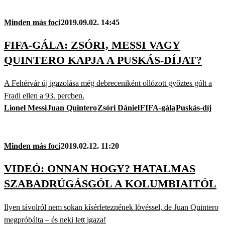
Minden más foci
2019.09.02. 14:45
FIFA-GÁLA: ZSÓRI, MESSI VAGY
QUINTERO KAPJA A PUSKÁS-DÍJAT?
A Fehérvár új igazolása még debreceniként ollózott győztes gólt a
Fradi ellen a 93. percben.
Lionel Messi
Juan Quintero
Zsóri Dániel
FIFA-gála
Puskás-díj
Minden más foci
2019.02.12. 11:20
VIDEÓ: ONNAN HOGY? HATALMAS
SZABADRÚGÁSGÓL A KOLUMBIAITÓL
Ilyen távolról nem sokan kísérleteznének lövéssel, de Juan Quintero
megpróbálta – és neki lett igaza!