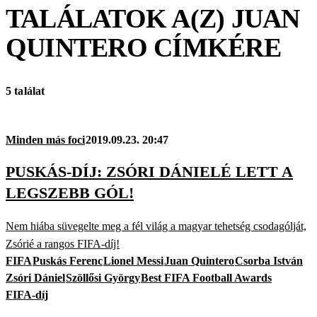
TALÁLATOK A(Z)
JUAN
QUINTERO
CÍMKÉRE
5 találat
Minden más foci
2019.09.23. 20:47
PUSKÁS-DÍJ: ZSÓRI DÁNIELÉ LETT A
LEGSZEBB GÓL!
Nem hiába süvegelte meg a fél világ a magyar tehetség csodagólját,
Zsórié a rangos FIFA-díj!
FIFA
Puskás Ferenc
Lionel Messi
Juan Quintero
Csorba István
Zsóri Dániel
Szöllősi György
Best FIFA Football Awards
FIFA-díj