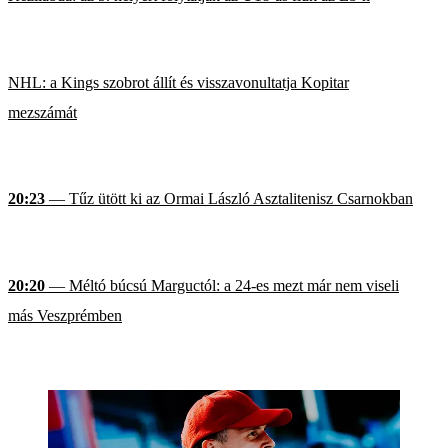
NHL: a Kings szobrot állít és visszavonultatja Kopitar
mezszámát
20:23
— Tűz ütött ki az Ormai László Asztalitenisz Csarnokban
20:20
— Méltó búcsú Marguctól: a 24-es mezt már nem viseli
más Veszprémben