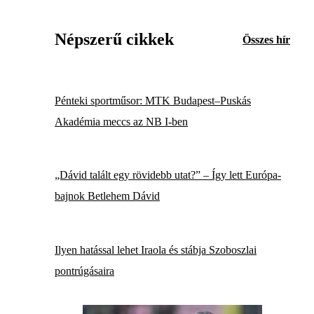
Népszerű cikkek
Összes hír
Pénteki sportműsor: MTK Budapest–Puskás
Akadémia meccs az NB I-ben
„Dávid talált egy rövidebb utat?” – Így lett Európa-
bajnok Betlehem Dávid
Ilyen hatással lehet Iraola és stábja Szoboszlai
pontrúgásaira