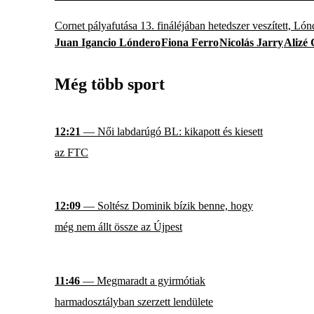
Cornet pályafutása 13. fináléjában hetedszer veszített, Lón
Juan Igancio Lóndero
Fiona Ferro
Nicolás Jarry
Alizé 
Még több sport
12:21
— Női labdarúgó BL: kikapott és kiesett
az FTC
12:09
— Soltész Dominik bízik benne, hogy
még nem állt össze az Újpest
11:46
— Megmaradt a gyirmótiak
harmadosztályban szerzett lendülete