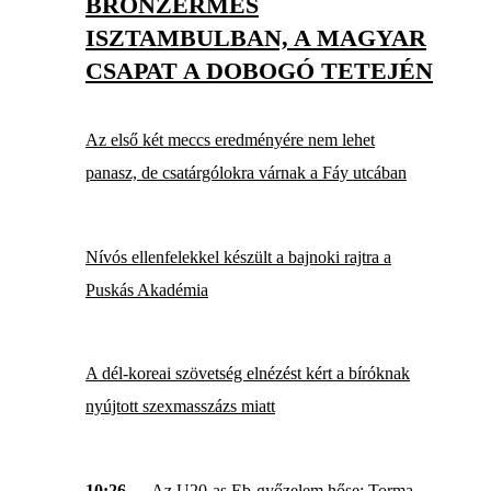
BRONZÉRMES
ISZTAMBULBAN, A MAGYAR
CSAPAT A DOBOGÓ TETEJÉN
Az első két meccs eredményére nem lehet
panasz, de csatárgólokra várnak a Fáy utcában
Nívós ellenfelekkel készült a bajnoki rajtra a
Puskás Akadémia
A dél-koreai szövetség elnézést kért a bíróknak
nyújtott szexmasszázs miatt
10:26
— Az U20-as Eb-győzelem hőse: Torma