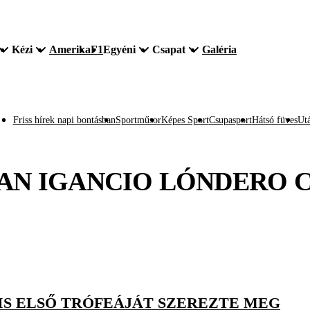
Kézi
Amerika
F1
Egyéni
Csapat
Galéria
Friss hírek napi bontásban
Sportműsor
Képes Sport
Csupasport
Hátsó füves
Utá
AN IGANCIO LÓNDERO
C
 IS ELSŐ TRÓFEÁJÁT SZEREZTE MEG