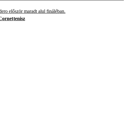
dero először maradt alul fináléban.
Cornet
tenisz