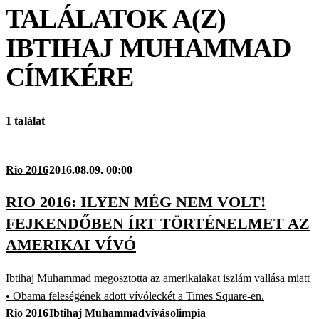
TALÁLATOK A(Z)
IBTIHAJ MUHAMMAD
CÍMKÉRE
1 találat
Rio 2016
2016.08.09. 00:00
RIO 2016: ILYEN MÉG NEM VOLT!
FEJKENDŐBEN ÍRT TÖRTÉNELMET AZ
AMERIKAI VÍVÓ
Ibtihaj Muhammad megosztotta az amerikaiakat iszlám vallása miatt
• Obama feleségének adott vívóleckét a Times Square-en.
Rio 2016
Ibtihaj Muhammad
vívás
olimpia