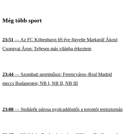
Még több sport
23:51
— Az FC Köbenhavn fél éve figyelte Markgráf Ákost;
Csongvai Áron: Teljesen más világba érkeztem
23:44
— Szombati sportműsor: Ferencváros–Real Madrid
meccs Budapesten; NB I, NB II, NB III
23:08
— Stollárék párosa nyolcaddöntős a torontói tenisztornán