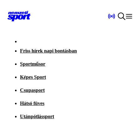
Friss hírek napi bontásban
Sportműsor
Képes Sport
Csupasport
Hátsó füves
Utánpótlássport