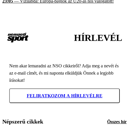
23:05
— Vízilabda: Európa-bajnok az U20-as női válogatott!
HÍRLEVÉL
Nem akar lemaradni az NSO cikkeiről? Adja meg a nevét és
az e-mail címét, és mi naponta elküldjük Önnek a legjobb
írásokat!
FELIRATKOZOM A HÍRLEVÉLRE
Népszerű cikkek
Összes hír