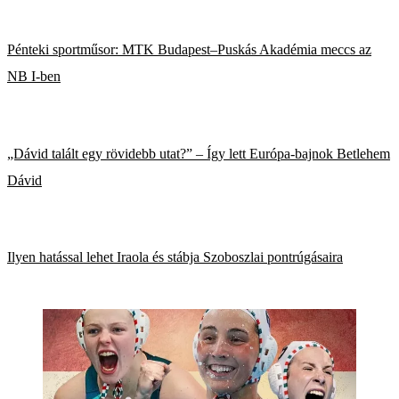
Pénteki sportműsor: MTK Budapest–Puskás Akadémia meccs az
NB I-ben
„Dávid talált egy rövidebb utat?” – Így lett Európa-bajnok Betlehem
Dávid
Ilyen hatással lehet Iraola és stábja Szoboszlai pontrúgásaira