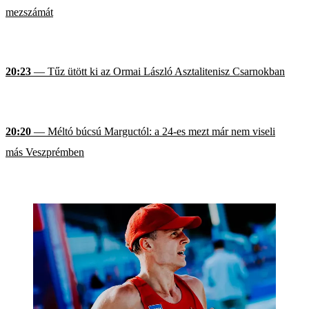
mezszámát
20:23
— Tűz ütött ki az Ormai László Asztalitenisz Csarnokban
20:20
— Méltó búcsú Marguctól: a 24-es mezt már nem viseli
más Veszprémben