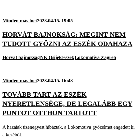
Minden más foci
2023.04.15. 19:05
HORVÁT BAJNOKSÁG: MEGINT NEM
TUDOTT GYŐZNI AZ ESZÉK ODAHAZA
Horvát bajnokság
NK Osijek
Eszék
Lokomotiva Zagreb
Minden más foci
2023.04.15. 16:48
TOVÁBB TART AZ ESZÉK
NYERETLENSÉGE, DE LEGALÁBB EGY
PONTOT OTTHON TARTOTT
A hazaiak tizenegyest hibáztak, a Lokomotiva győzelmet engedett ki
a kezéből.