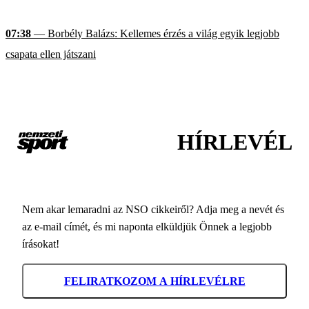
07:38
— Borbély Balázs: Kellemes érzés a világ egyik legjobb
csapata ellen játszani
HÍRLEVÉL
Nem akar lemaradni az NSO cikkeiről? Adja meg a nevét és
az e-mail címét, és mi naponta elküldjük Önnek a legjobb
írásokat!
FELIRATKOZOM A HÍRLEVÉLRE