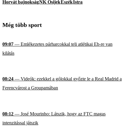
Horvát bajnokság
NK Osijek
Eszék
Istra
Még több sport
09:07
— Emlékezetes párharcokkal teli atlétikai Eb-re van
kilátás
08:24
— Videók: ezekkel a gólokkal győzte le a Real Madrid a
Ferencvárost a Groupamában
08:12
— José Mourinho: Látszik, hogy az FTC magas
intenzitással játszik