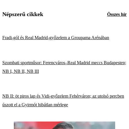
Népszerű cikkek
Összes hír
Fradi-gól és Real Madrid-győzelem a Groupama Arénában
Szombati sportműsor: Ferencváros–Real Madrid meccs Budapesten;
NB I, NB II, NB III
NB II: öt piros lap és Vidi-győzelem Fehérváron; az utolsó percben
úszott el a Gyirmót hibátlan mérlege