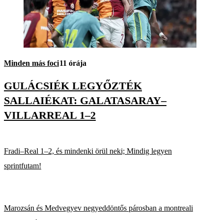
Minden más foci
11 órája
GULÁCSIÉK LEGYŐZTÉK
SALLAIÉKAT: GALATASARAY–
VILLARREAL 1–2
Fradi–Real 1–2, és mindenki örül neki; Mindig legyen
sprintfutam!
Marozsán és Medvegyev negyeddöntős párosban a montreali