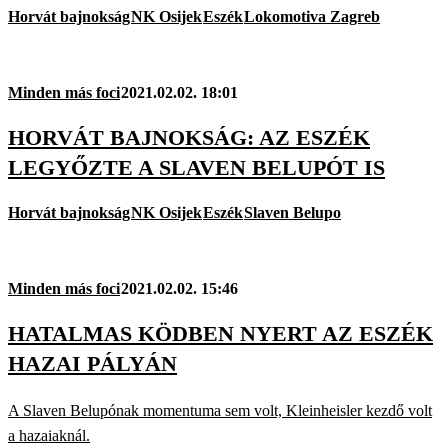
Horvát bajnokság
NK Osijek
Eszék
Lokomotiva Zagreb
Minden más foci
2021.02.02. 18:01
HORVÁT BAJNOKSÁG: AZ ESZÉK
LEGYŐZTE A SLAVEN BELUPÓT IS
Horvát bajnokság
NK Osijek
Eszék
Slaven Belupo
Minden más foci
2021.02.02. 15:46
HATALMAS KÖDBEN NYERT AZ ESZÉK
HAZAI PÁLYÁN
A Slaven Belupónak momentuma sem volt, Kleinheisler kezdő volt
a hazaiaknál.