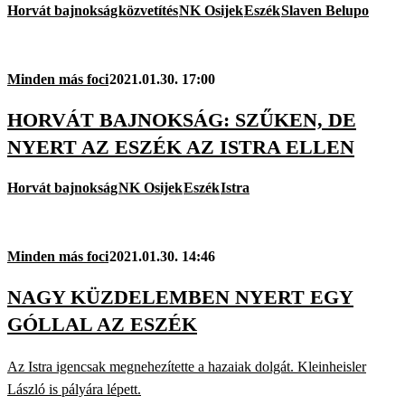
Horvát bajnokság
közvetítés
NK Osijek
Eszék
Slaven Belupo
Minden más foci
2021.01.30. 17:00
HORVÁT BAJNOKSÁG: SZŰKEN, DE
NYERT AZ ESZÉK AZ ISTRA ELLEN
Horvát bajnokság
NK Osijek
Eszék
Istra
Minden más foci
2021.01.30. 14:46
NAGY KÜZDELEMBEN NYERT EGY
GÓLLAL AZ ESZÉK
Az Istra igencsak megnehezítette a hazaiak dolgát. Kleinheisler
László is pályára lépett.