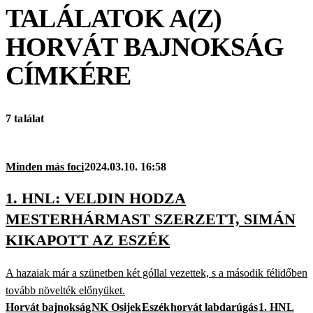
TALÁLATOK A(Z)
HORVÁT BAJNOKSÁG
CÍMKÉRE
7 találat
Minden más foci
2024.03.10. 16:58
1. HNL: VELDIN HODZA
MESTERHÁRMAST SZERZETT, SIMÁN
KIKAPOTT AZ ESZÉK
A hazaiak már a szünetben két góllal vezettek, s a második félidőben
tovább növelték előnyüket.
Horvát bajnokság
NK Osijek
Eszék
horvát labdarúgás
1. HNL