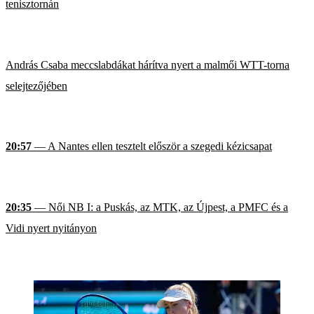
tenisztornán
András Csaba meccslabdákat hárítva nyert a malmői WTT-torna
selejtezőjében
20:57
— A Nantes ellen tesztelt először a szegedi kézicsapat
20:35
— Női NB I: a Puskás, az MTK, az Újpest, a PMFC és a
Vidi nyert nyitányon