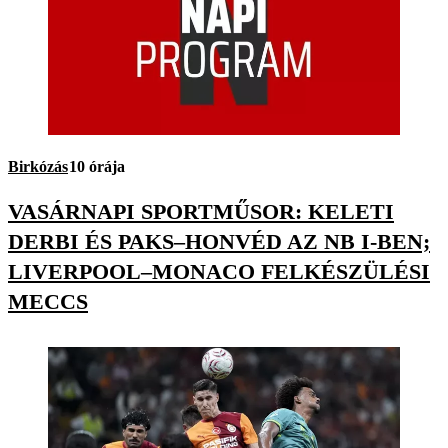
Birkózás
10 órája
VASÁRNAPI SPORTMŰSOR: KELETI
DERBI ÉS PAKS–HONVÉD AZ NB I-BEN;
LIVERPOOL–MONACO FELKÉSZÜLÉSI
MECCS