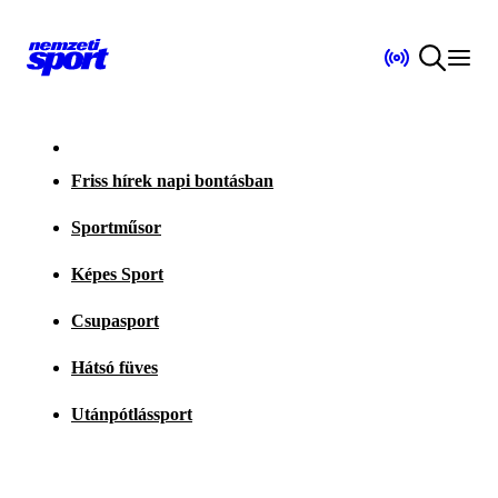
Friss hírek napi bontásban
Sportműsor
Képes Sport
Csupasport
Hátsó füves
Utánpótlássport