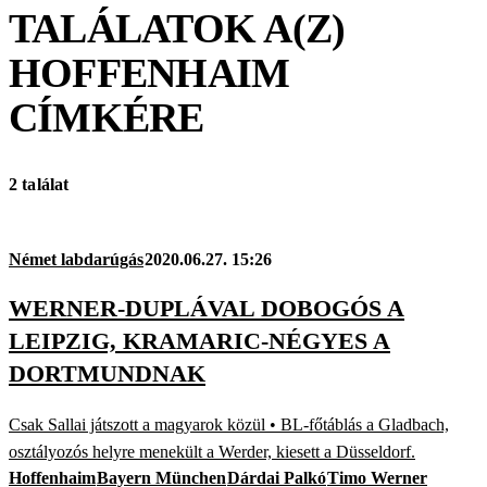
TALÁLATOK A(Z)
HOFFENHAIM
CÍMKÉRE
2 találat
Német labdarúgás
2020.06.27. 15:26
WERNER-DUPLÁVAL DOBOGÓS A
LEIPZIG, KRAMARIC-NÉGYES A
DORTMUNDNAK
Csak Sallai játszott a magyarok közül • BL-főtáblás a Gladbach,
osztályozós helyre menekült a Werder, kiesett a Düsseldorf.
Hoffenhaim
Bayern München
Dárdai Palkó
Timo Werner