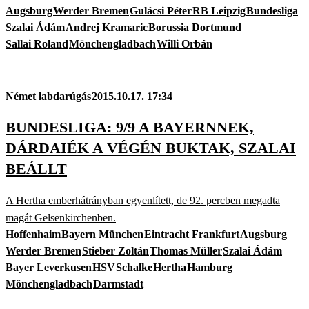
Augsburg
Werder Bremen
Gulácsi Péter
RB Leipzig
Bundesliga
Szalai Ádám
Andrej Kramaric
Borussia Dortmund
Sallai Roland
Mönchengladbach
Willi Orbán
Német labdarúgás
2015.10.17. 17:34
BUNDESLIGA: 9/9 A BAYERNNEK,
DÁRDAIÉK A VÉGÉN BUKTAK, SZALAI
BEÁLLT
A Hertha emberhátrányban egyenlített, de 92. percben megadta
magát Gelsenkirchenben.
Hoffenhaim
Bayern München
Eintracht Frankfurt
Augsburg
Werder Bremen
Stieber Zoltán
Thomas Müller
Szalai Ádám
Bayer Leverkusen
HSV
Schalke
Hertha
Hamburg
Mönchengladbach
Darmstadt