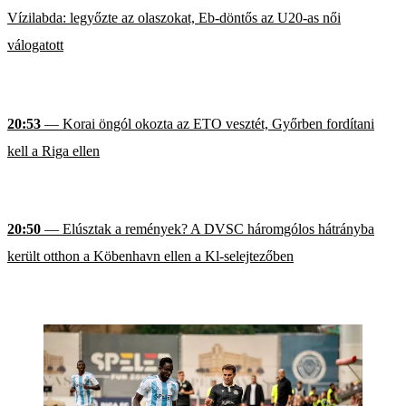
Vízilabda: legyőzte az olaszokat, Eb-döntős az U20-as női
válogatott
20:53
— Korai öngól okozta az ETO vesztét, Győrben fordítani
kell a Riga ellen
20:50
— Elúsztak a remények? A DVSC háromgólos hátrányba
került otthon a Köbenhavn ellen a Kl-selejtezőben