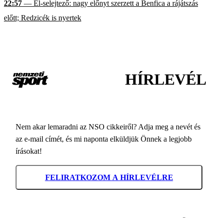
22:57
— El-selejtező: nagy előnyt szerzett a Benfica a rájátszás
előtt; Redzicék is nyertek
HÍRLEVÉL
Nem akar lemaradni az NSO cikkeiről? Adja meg a nevét és
az e-mail címét, és mi naponta elküldjük Önnek a legjobb
írásokat!
FELIRATKOZOM A HÍRLEVÉLRE