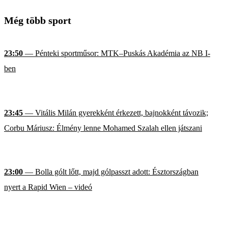
Még több sport
23:50
— Pénteki sportműsor: MTK–Puskás Akadémia az NB I-
ben
23:45
— Vitális Milán gyerekként érkezett, bajnokként távozik;
Corbu Máriusz: Élmény lenne Mohamed Szalah ellen játszani
23:00
— Bolla gólt lőtt, majd gólpasszt adott: Észtországban
nyert a Rapid Wien – videó