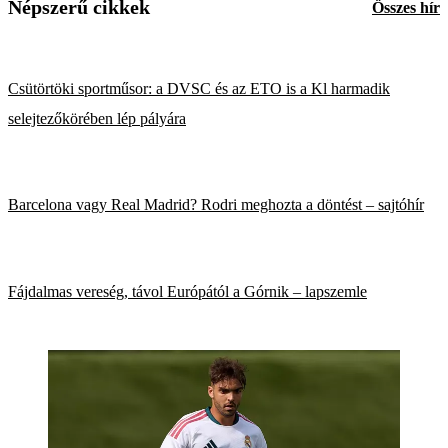
Népszerű cikkek
Összes hír
Csütörtöki sportműsor: a DVSC és az ETO is a Kl harmadik
selejtezőkörében lép pályára
Barcelona vagy Real Madrid? Rodri meghozta a döntést – sajtóhír
Fájdalmas vereség, távol Európától a Górnik – lapszemle