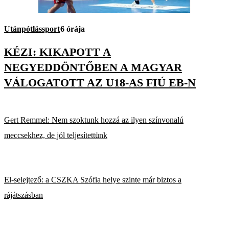
Utánpótlássport
6 órája
KÉZI: KIKAPOTT A
NEGYEDDÖNTŐBEN A MAGYAR
VÁLOGATOTT AZ U18-AS FIÚ EB-N
Gert Remmel: Nem szoktunk hozzá az ilyen színvonalú
meccsekhez, de jól teljesítettünk
El-selejtező: a CSZKA Szófia helye szinte már biztos a
rájátszásban