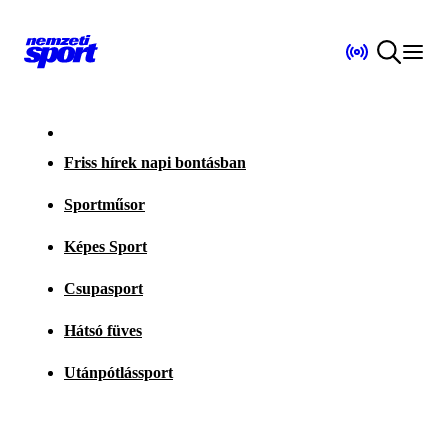
Friss hírek napi bontásban
Sportműsor
Képes Sport
Csupasport
Hátsó füves
Utánpótlássport