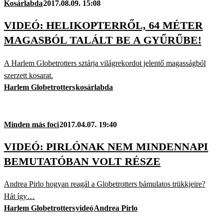
Kosárlabda
2017.08.09. 15:08
VIDEÓ: HELIKOPTERRŐL, 64 MÉTER
MAGASBÓL TALÁLT BE A GYŰRŰBE!
A Harlem Globetrotters sztárja világrekordot jelentő magasságból
szerzett kosarat.
Harlem Globetrotters
kosárlabda
Minden más foci
2017.04.07. 19:40
VIDEÓ: PIRLÓNAK NEM MINDENNAPI
BEMUTATÓBAN VOLT RÉSZE
Andrea Pirlo hogyan reagál a Globetrotters bámulatos trükkjeire?
Hát így…
Harlem Globetrotters
videó
Andrea Pirlo