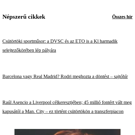
Népszerű cikkek
Összes hír
Csütörtöki sportműsor: a DVSC és az ETO is a Kl harmadik
selejtezőkörében lép pályára
Barcelona vagy Real Madrid? Rodri meghozta a döntést – sajtóhír
Raúl Asencio a Liverpool célkeresztjében; 45 millió fontért vált meg
kapusától a Man. City – ez történt csütörtökön a transzferpiacon