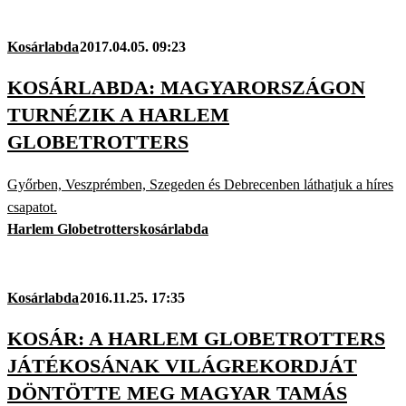
Kosárlabda
2017.04.05. 09:23
KOSÁRLABDA: MAGYARORSZÁGON
TURNÉZIK A HARLEM
GLOBETROTTERS
Győrben, Veszprémben, Szegeden és Debrecenben láthatjuk a híres
csapatot.
Harlem Globetrotters
kosárlabda
Kosárlabda
2016.11.25. 17:35
KOSÁR: A HARLEM GLOBETROTTERS
JÁTÉKOSÁNAK VILÁGREKORDJÁT
DÖNTÖTTE MEG MAGYAR TAMÁS