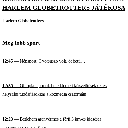
HARLEM GLOBETROTTERS JÁTÉKOSA
Harlem Globetrotters
Még több sport
12:45
— Népsport: Gyorsúszó volt, öt betű…
12:35
— Olimpiai sportok hete kiemelt közvetítésekkel és
helyszíni tudósításokkal a közmédia csatornáin
12:23
— Betlehem aranyérmes a férfi 3 km-es kieséses
versenyben a vizes Eb-n