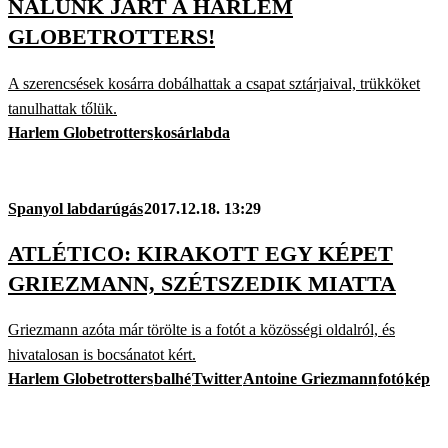
NÁLUNK JÁRT A HARLEM
GLOBETROTTERS!
A szerencsések kosárra dobálhattak a csapat sztárjaival, trükköket
tanulhattak tőlük.
Harlem Globetrotters
kosárlabda
Spanyol labdarúgás
2017.12.18. 13:29
ATLÉTICO: KIRAKOTT EGY KÉPET
GRIEZMANN, SZÉTSZEDIK MIATTA
Griezmann azóta már törölte is a fotót a közösségi oldalról, és
hivatalosan is bocsánatot kért.
Harlem Globetrotters
balhé
Twitter
Antoine Griezmann
fotó
kép