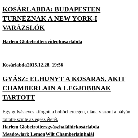
KOSÁRLABDA: BUDAPESTEN
TURNÉZNAK A NEW YORK-I
VARÁZSLÓK
Harlem Globetrotters
videó
kosárlabda
Kosárlabda
2015.12.28. 19:56
GYÁSZ: ELHUNYT A KOSARAS, AKIT
CHAMBERLAIN A LEGJOBBNAK
TARTOTT
Egy gulyásleves kifogott a bohóchercegen, utána viszont a pályán
töltötte szinte az egész életét.
Harlem Globetrotters
gyász
halálhír
kosárlabda
Meadowlark Lemon
Wilt Chamberlain
halál