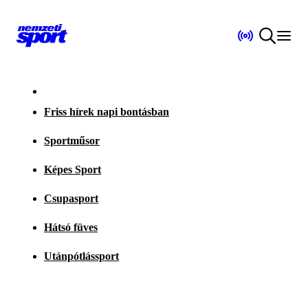
Friss hírek napi bontásban
Sportműsor
Képes Sport
Csupasport
Hátsó füves
Utánpótlássport