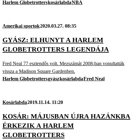
Harlem Globetrotters
kosárlabda
NBA
Amerikai sportok
2020.03.27. 08:35
GYÁSZ: ELHUNYT A HARLEM
GLOBETROTTERS LEGENDÁJA
Fred Neal 77 esztendős volt. Mezszámát 2008-ban vonultatták
vissza a Madison Square Gardenben.
Harlem Globetrotters
gyász
kosárlabda
Fred Neal
Kosárlabda
2019.11.14. 11:20
KOSÁR: MÁJUSBAN ÚJRA HAZÁNKBA
ÉRKEZIK A HARLEM
GLOBETROTTERS