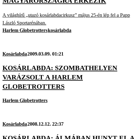
MAGYARORSZÁGRA ÉRKEZIK
A világhírű „utazó kosárlabdacirkusz” május 25-én lép fel a Papp
László Sportarénában.
Harlem Globetrotters
kosárlabda
Kosárlabda
2009.03.09. 01:21
KOSÁRLABDA: SZOMBATHELYEN
VARÁZSOLT A HARLEM
GLOBETROTTERS
Harlem Globetrotters
Kosárlabda
2008.12.12. 22:37
KOSÁRLABDA: ÁLMÁBAN HUNYT EL A