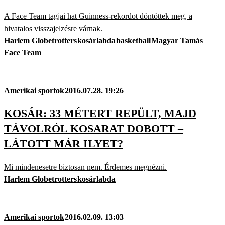
A Face Team tagjai hat Guinness-rekordot döntöttek meg, a
hivatalos visszajelzésre várnak.
Harlem Globetrotters
kosárlabda
basketball
Magyar Tamás
Face Team
Amerikai sportok
2016.07.28. 19:26
KOSÁR: 33 MÉTERT REPÜLT, MAJD
TÁVOLRÓL KOSARAT DOBOTT –
LÁTOTT MÁR ILYET?
Mi mindenesetre biztosan nem. Érdemes megnézni.
Harlem Globetrotters
kosárlabda
Amerikai sportok
2016.02.09. 13:03