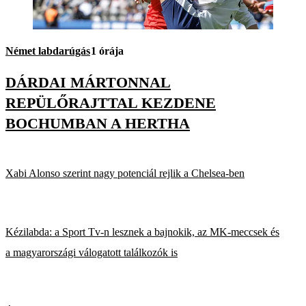
Német labdarúgás
1 órája
DÁRDAI MÁRTONNAL
REPÜLŐRAJTTAL KEZDENE
BOCHUMBAN A HERTHA
Xabi Alonso szerint nagy potenciál rejlik a Chelsea-ben
Kézilabda: a Sport Tv-n lesznek a bajnokik, az MK-meccsek és
a magyarországi válogatott találkozók is