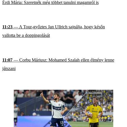
Érdi Mária: Szeretnék még többet tanulni magamról is
11:23
— A Tour-győztes Jan Ullrich sajnálja, hogy későn
vallotta be a doppingolását
11:07
— Corbu Máriusz: Mohamed Szalah ellen élmény lenne
játszani