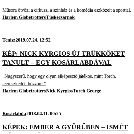
Műsora ötvözi a cirkusz, a színház és a komédia eszközeit a sporttal.
Harlem Globetrotters
Tüskecsarnok
Tenisz
2019.07.24. 12:52
KÉP: NICK KYRGIOS ÚJ TRÜKKÖKET
TANULT – EGY KOSÁRLABDÁVAL
„Nagyszerű, hogy egy olyan elképesztő játékos, mint Torch,
leereszkedett hozzám.”
Harlem Globetrotters
Nick Kyrgios
Torch George
Kosárlabda
2018.04.11. 00:25
KÉPEK: EMBER A GYŰRŰBEN – ISMÉT