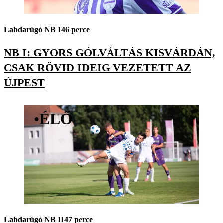
Labdarúgó NB I
46 perce
NB I: GYORS GÓLVÁLTÁS KISVÁRDÁN,
CSAK RÖVID IDEIG VEZETETT AZ
ÚJPEST
•
ÉLŐ
Labdarúgó NB II
47 perce