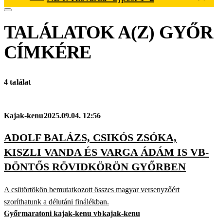
TALÁLATOK A(Z)
GYŐR
CÍMKÉRE
4 találat
Kajak-kenu
2025.09.04. 12:56
ADOLF BALÁZS, CSIKÓS ZSÓKA,
KISZLI VANDA ÉS VARGA ÁDÁM IS VB-
DÖNTŐS RÖVIDKÖRÖN GYŐRBEN
A csütörtökön bemutatkozott összes magyar versenyzőért
szoríthatunk a délutáni finálékban.
Győr
maratoni kajak-kenu vb
kajak-kenu