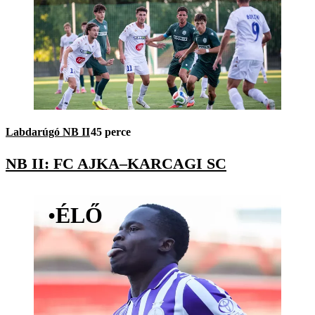
Labdarúgó NB II
45 perce
NB II: FC AJKA–KARCAGI SC
•
ÉLŐ