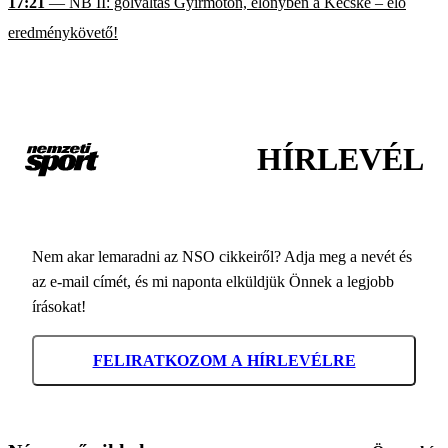
17:21
— NB II: gólváltás Gyirmóton, előnyben a Kécske – élő
eredménykövető!
HÍRLEVÉL
Nem akar lemaradni az NSO cikkeiről? Adja meg a nevét és
az e-mail címét, és mi naponta elküldjük Önnek a legjobb
írásokat!
FELIRATKOZOM A HÍRLEVÉLRE