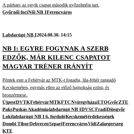
A párharc az egyik csapat második győzelméig tart.
Győr
női foci
Női NB I
Ferencváros
Labdarúgó NB I
2024.08.30. 14:15
NB I: EGYRE FOGYNAK A SZERB
EDZŐK, MÁR KILENC CSAPATOT
MAGYAR TRÉNER IRÁNYÍT
Péntek este a Fehérvár az MTK-t fogadja, lila-fehér rangadó
Kecskeméten, egymás ellen az előző bajnokság ezüst- és
bronzérmese.
Újpest
DVTK
Fehérvár
MTK
FTC
Nyíregyháza
ETO
Győr
ZTE
Paks
Puskás Akadémia
labdarúgó NB I
DVSC
Fradi
Diósgyőr
Loki
labdarúgó NB I 6. forduló
Kecskemét
érdekességek
Dombi Tibor
Debrecen
Szpari
Ferencváros
Vidi
Zalaegerszeg
KTE