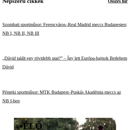
Népszerű cikkek
Összes hír
Szombati sportműsor: Ferencváros–Real Madrid meccs Budapesten;
NB I, NB II, NB III
„Dávid talált egy rövidebb utat?” – Így lett Európa-bajnok Betlehem
Dávid
Pénteki sportműsor: MTK Budapest–Puskás Akadémia meccs az
NB I-ben
•
ÉLŐ