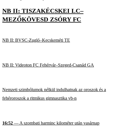
NB II: TISZAKÉCSKEI LC–
MEZŐKÖVESD ZSÓRY FC
NB II: BVSC-Zugló–Kecskeméti TE
NB II: Videoton FC Fehérvár–Szeged-Csanád GA
Nemzeti szimbólumok nélkül indulhatnak az oroszok és a
fehéroroszok a ritmikus gimnasztika vb-n
16:52
— A szombati harminc kilométer után vasárnap