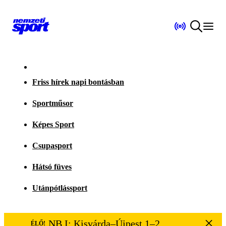
Friss hírek napi bontásban
Sportműsor
Képes Sport
Csupasport
Hátsó füves
Utánpótlássport
NB I: Kisvárda–Újpest 1–2
ÉLŐ!