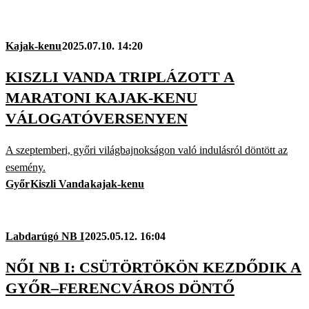
Kajak-kenu
2025.07.10. 14:20
KISZLI VANDA TRIPLÁZOTT A
MARATONI KAJAK-KENU
VÁLOGATÓVERSENYEN
A szeptemberi, győri világbajnokságon való indulásról döntött az
esemény.
Győr
Kiszli Vanda
kajak-kenu
Labdarúgó NB I
2025.05.12. 16:04
NŐI NB I: CSÜTÖRTÖKÖN KEZDŐDIK A
GYŐR–FERENCVÁROS DÖNTŐ