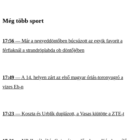
Még több sport
17:56
— Már a negyeddöntőben búcsúzott az egyik favorit a
férfiaknál a strandröplabda ob döntőjében
17:49
— A 14. helyen zárt az első magyar óriás-toronyugró a
vizes Eb-n
17:23
— Koszta és Urblík duplázott, a Vasas kiütötte a ZTE-t