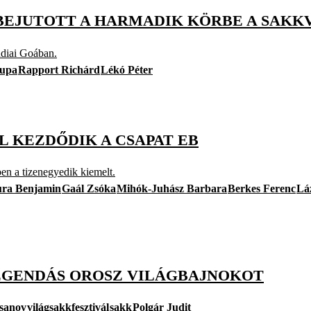
 BEJUTOTT A HARMADIK KÖRBE A SAK
indiai Goában.
kupa
Rapport Richárd
Lékó Péter
L KEZDŐDIK A CSAPAT EB
ben a tizenegyedik kiemelt.
ura Benjamin
Gaál Zsóka
Mihók-Juhász Barbara
Berkes Ferenc
Lá
EGENDÁS OROSZ VILÁGBAJNOKOT
sanov
világsakkfesztivál
sakk
Polgár Judit