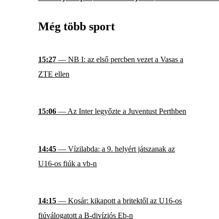
Még több sport
15:27
— NB I: az első percben vezet a Vasas a
ZTE ellen
15:06
— Az Inter legyőzte a Juventust Perthben
14:45
— Vízilabda: a 9. helyért játszanak az
U16-os fiúk a vb-n
14:15
— Kosár: kikapott a britektől az U16-os
fiúválogatott a B-divíziós Eb-n