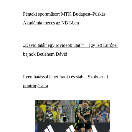
Pénteki sportműsor: MTK Budapest–Puskás
Akadémia meccs az NB I-ben
„Dávid talált egy rövidebb utat?” – Így lett Európa-
bajnok Betlehem Dávid
Ilyen hatással lehet Iraola és stábja Szoboszlai
pontrúgásaira