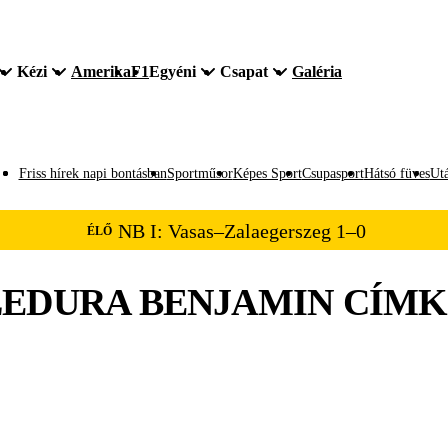
Kézi
Amerika
F1
Egyéni
Csapat
Galéria
Friss hírek napi bontásban
Sportműsor
Képes Sport
Csupasport
Hátsó füves
Utá
NB I: Vasas–Zalaegerszeg 1–0
ÉLŐ
EDURA BENJAMIN
CÍMK