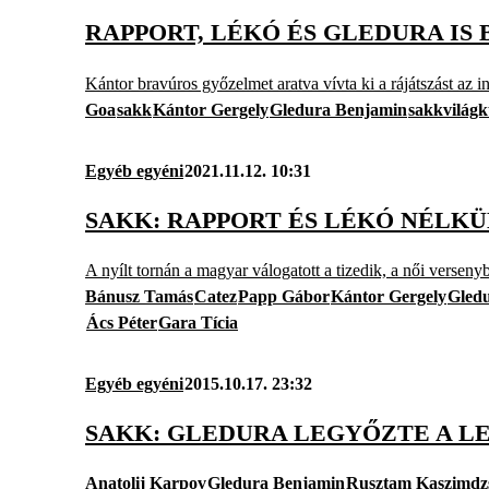
RAPPORT, LÉKÓ ÉS GLEDURA IS
Kántor bravúros győzelmet aratva vívta ki a rájátszást az 
Goa
sakk
Kántor Gergely
Gledura Benjamin
sakkvilág
Egyéb egyéni
2021.11.12. 10:31
SAKK: RAPPORT ÉS LÉKÓ NÉLKÜ
A nyílt tornán a magyar válogatott a tizedik, a női verseny
Bánusz Tamás
Catez
Papp Gábor
Kántor Gergely
Gled
Ács Péter
Gara Tícia
Egyéb egyéni
2015.10.17. 23:32
SAKK: GLEDURA LEGYŐZTE A L
Anatolij Karpov
Gledura Benjamin
Rusztam Kaszimdz