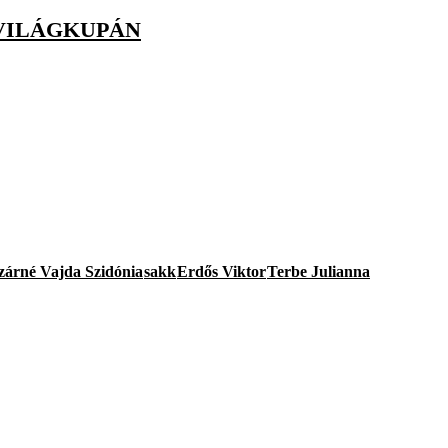
KVILÁGKUPÁN
zárné Vajda Szidónia
sakk
Erdős Viktor
Terbe Julianna