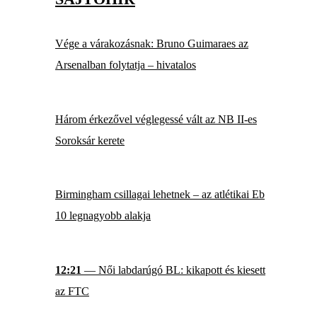
Vége a várakozásnak: Bruno Guimaraes az
Arsenalban folytatja – hivatalos
Három érkezővel véglegessé vált az NB II-es
Soroksár kerete
Birmingham csillagai lehetnek – az atlétikai Eb
10 legnagyobb alakja
12:21
— Női labdarúgó BL: kikapott és kiesett
az FTC