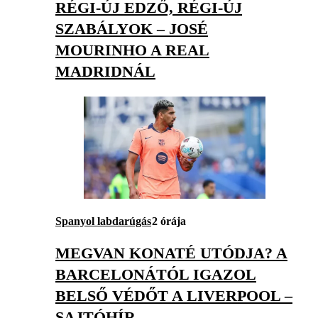
RÉGI-ÚJ EDZŐ, RÉGI-ÚJ
SZABÁLYOK – JOSÉ
MOURINHO A REAL
MADRIDNÁL
Spanyol labdarúgás
2 órája
MEGVAN KONATÉ UTÓDJA? A
BARCELONÁTÓL IGAZOL
BELSŐ VÉDŐT A LIVERPOOL –
SAJTÓHÍR