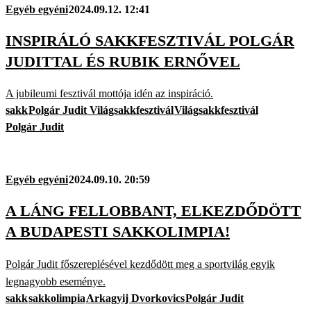
Egyéb egyéni
2024.09.12. 12:41
INSPIRÁLÓ SAKKFESZTIVÁL POLGÁR
JUDITTAL ÉS RUBIK ERNŐVEL
A jubileumi fesztivál mottója idén az inspiráció.
sakk
Polgár Judit Világsakkfesztivál
Világsakkfesztivál
Polgár Judit
Egyéb egyéni
2024.09.10. 20:59
A LÁNG FELLOBBANT, ELKEZDŐDÖTT
A BUDAPESTI SAKKOLIMPIA!
Polgár Judit főszereplésével kezdődött meg a sportvilág egyik
legnagyobb eseménye.
sakk
sakkolimpia
Arkagyij Dvorkovics
Polgár Judit