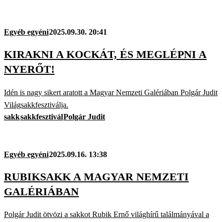
Egyéb egyéni
2025.09.30. 20:41
KIRAKNI A KOCKÁT, ÉS MEGLÉPNI A
NYERŐT!
Idén is nagy sikert aratott a Magyar Nemzeti Galériában Polgár Judit
Világsakkfesztiválja.
sakk
sakkfesztivál
Polgár Judit
Egyéb egyéni
2025.09.16. 13:38
RUBIKSAKK A MAGYAR NEMZETI
GALÉRIÁBAN
Polgár Judit ötvözi a sakkot Rubik Ernő világhírű találmányával a