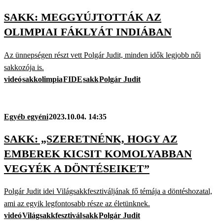
SAKK: MEGGYÚJTOTTÁK AZ
OLIMPIAI FÁKLYÁT INDIÁBAN
Az ünnepségen részt vett Polgár Judit, minden idők legjobb női
sakkozója is.
videó
sakkolimpia
FIDE
sakk
Polgár Judit
Egyéb egyéni
2023.10.04. 14:35
SAKK: „SZERETNÉNK, HOGY AZ
EMBEREK KICSIT KOMOLYABBAN
VEGYÉK A DÖNTÉSEIKET”
Polgár Judit idei Világsakkfesztiváljának fő témája a döntéshozatal,
ami az egyik legfontosabb része az életünknek.
videó
Világsakkfesztivál
sakk
Polgár Judit