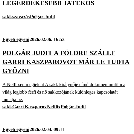
LEGÉRDEKESEBB JÁTÉKOS
sakk
szavazás
Polgár Judit
Egyéb egyéni
2026.02.06. 16:53
POLGÁR JUDIT A FÖLDRE SZÁLLT
GARRI KASZPAROVOT MÁR LE TUDTA
GYŐZNI
A Netflixen megjelent A sakk királynője című dokumentumfilm a
világ legjobb férfi és nő sakkozójának különleges kapcsolatát
mutatja be.
sakk
Garri Kaszparov
Netflix
Polgár Judit
Egyéb egyéni
2026.02.04. 09:11