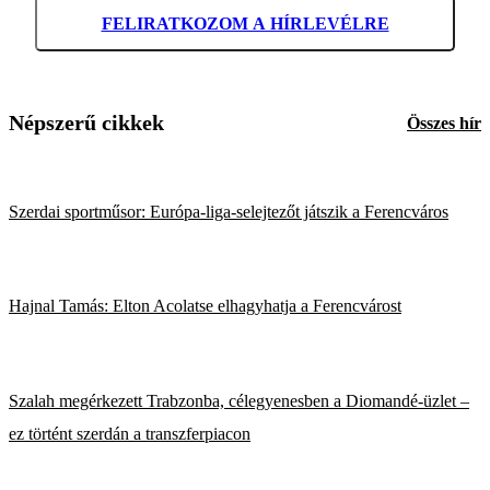
FELIRATKOZOM A HÍRLEVÉLRE
Népszerű cikkek
Összes hír
Szerdai sportműsor: Európa-liga-selejtezőt játszik a Ferencváros
Hajnal Tamás: Elton Acolatse elhagyhatja a Ferencvárost
Szalah megérkezett Trabzonba, célegyenesben a Diomandé-üzlet –
ez történt szerdán a transzferpiacon