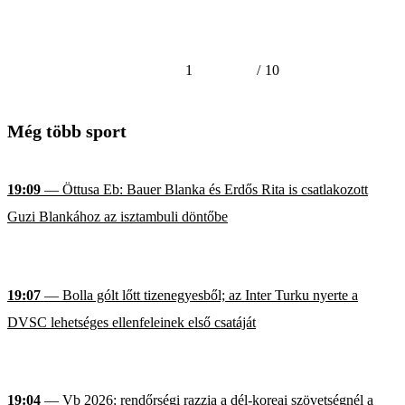
1
/
10
Még több sport
19:09
— Öttusa Eb: Bauer Blanka és Erdős Rita is csatlakozott
Guzi Blankához az isztambuli döntőbe
19:07
— Bolla gólt lőtt tizenegyesből; az Inter Turku nyerte a
DVSC lehetséges ellenfeleinek első csatáját
19:04
— Vb 2026: rendőrségi razzia a dél-koreai szövetségnél a