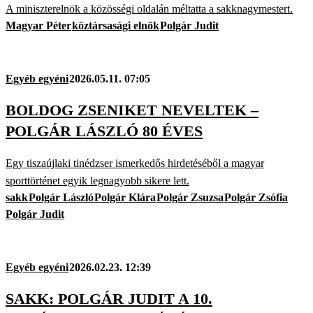
A miniszterelnök a közösségi oldalán méltatta a sakknagymestert.
Magyar Péter
köztársasági elnök
Polgár Judit
Egyéb egyéni
2026.05.11. 07:05
BOLDOG ZSENIKET NEVELTEK –
POLGÁR LÁSZLÓ 80 ÉVES
Egy tiszaújlaki tinédzser ismerkedős hirdetéséből a magyar
sporttörténet egyik legnagyobb sikere lett.
sakk
Polgár László
Polgár Klára
Polgár Zsuzsa
Polgár Zsófia
Polgár Judit
Egyéb egyéni
2026.02.23. 12:39
SAKK: POLGÁR JUDIT A 10.