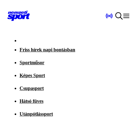
Friss hírek napi bontásban
Sportműsor
Képes Sport
Csupasport
Hátsó füves
Utánpótlássport