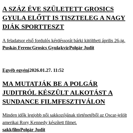
A SZÁZ ÉVE SZÜLETETT GROSICS
GYULA ELŐTT IS TISZTELEG A NAGY
DIÁK SPORTTESZT
A feladatsor első fordulós kérdéssorát bárki kitöltheti április 26-ig.
Puskás Ferenc
Grosics Gyula
kvíz
Polgár Judit
Egyéb egyéni
2026.01.27. 11:52
MA MUTATJÁK BE A POLGÁR
JUDITRÓL KÉSZÜLT ALKOTÁST A
SUNDANCE FILMFESZTIVÁLON
Minden idők legjobb női sakkozójának történetéből az Oscar-jelölt
amerikai Rory Kennedy készített filmet.
sakk
film
Polgár Judit