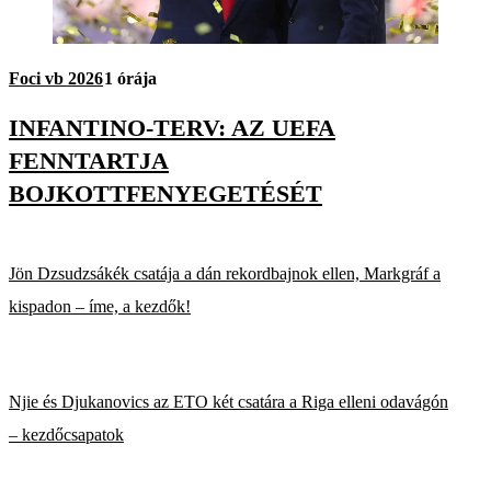
Foci vb 2026
1 órája
INFANTINO-TERV: AZ UEFA
FENNTARTJA
BOJKOTTFENYEGETÉSÉT
Jön Dzsudzsákék csatája a dán rekordbajnok ellen, Markgráf a
kispadon – íme, a kezdők!
Njie és Djukanovics az ETO két csatára a Riga elleni odavágón
– kezdőcsapatok