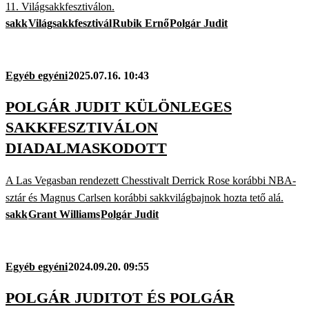
11. Világsakkfesztiválon.
sakk
Világsakkfesztivál
Rubik Ernő
Polgár Judit
Egyéb egyéni
2025.07.16. 10:43
POLGÁR JUDIT KÜLÖNLEGES
SAKKFESZTIVÁLON
DIADALMASKODOTT
A Las Vegasban rendezett Chesstivalt Derrick Rose korábbi NBA-
sztár és Magnus Carlsen korábbi sakkvilágbajnok hozta tető alá.
sakk
Grant Williams
Polgár Judit
Egyéb egyéni
2024.09.20. 09:55
POLGÁR JUDITOT ÉS POLGÁR