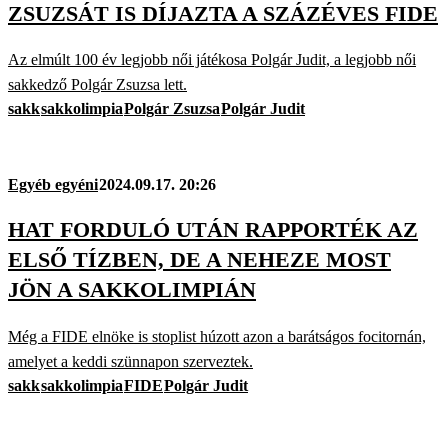
ZSUZSÁT IS DÍJAZTA A SZÁZÉVES FIDE
Az elmúlt 100 év legjobb női játékosa Polgár Judit, a legjobb női
sakkedző Polgár Zsuzsa lett.
sakk
sakkolimpia
Polgár Zsuzsa
Polgár Judit
Egyéb egyéni
2024.09.17. 20:26
HAT FORDULÓ UTÁN RAPPORTÉK AZ
ELSŐ TÍZBEN, DE A NEHEZE MOST
JÖN A SAKKOLIMPIÁN
Még a FIDE elnöke is stoplist húzott azon a barátságos focitornán,
amelyet a keddi szünnapon szerveztek.
sakk
sakkolimpia
FIDE
Polgár Judit