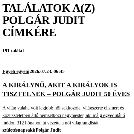
TALÁLATOK A(Z)
POLGÁR JUDIT
CÍMKÉRE
191 találat
Egyéb egyéni
2026.07.23. 06:45
A KIRÁLYNŐ, AKIT A KIRÁLYOK IS
TISZTELNEK – POLGÁR JUDIT 50 ÉVES
A világ valaha volt legjobb női sakkozója, világszerte elismert és
köztiszteletben álló nemzetközi nagymester, aki máig egyedülálló
módon 312 hónapon át vezette a női világranglistát.
születésnap
sakk
Polgár Judit