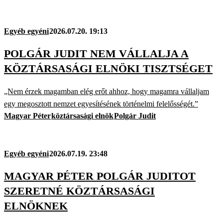
Egyéb egyéni
2026.07.20. 19:13
POLGÁR JUDIT NEM VÁLLALJA A
KÖZTÁRSASÁGI ELNÖKI TISZTSÉGET
„Nem érzek magamban elég erőt ahhoz, hogy magamra vállaljam
egy megosztott nemzet egyesítésének történelmi felelősségét.”
Magyar Péter
köztársasági elnök
Polgár Judit
Egyéb egyéni
2026.07.19. 23:48
MAGYAR PÉTER POLGÁR JUDITOT
SZERETNÉ KÖZTÁRSASÁGI
ELNÖKNEK