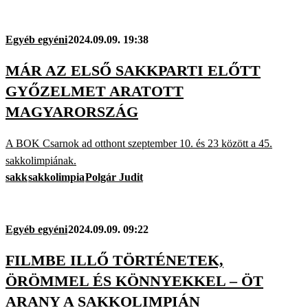
Egyéb egyéni
2024.09.09. 19:38
MÁR AZ ELSŐ SAKKPARTI ELŐTT
GYŐZELMET ARATOTT
MAGYARORSZÁG
A BOK Csarnok ad otthont szeptember 10. és 23 között a 45.
sakkolimpiának.
sakk
sakkolimpia
Polgár Judit
Egyéb egyéni
2024.09.09. 09:22
FILMBE ILLŐ TÖRTÉNETEK,
ÖRÖMMEL ÉS KÖNNYEKKEL – ÖT
ARANY A SAKKOLIMPIÁN