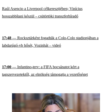
Raúl Asencio a Liverpool célkeresztjében; Vinícius
hosszabbítani készül – csütörtöki transzferhíradó
17:48
— Rocksztárként fogadták a Colo-Colo stadionjában a
labdarúgó-vb hősét, Vozinhát – videó
17:00
— Infantino-terv: a FIFA bocsánatot kért a
tagszervezetektől, az elnökség támogatja a vezetőséget