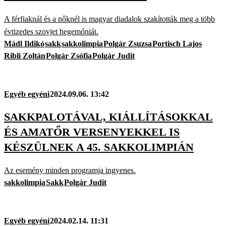
A férfiaknál és a nőknél is magyar diadalok szakították meg a több
évtizedes szovjet hegemóniát.
Mádl Ildikó
sakk
sakkolimpia
Polgár Zsuzsa
Portisch Lajos
Ribli Zoltán
Polgár Zsófia
Polgár Judit
Egyéb egyéni
2024.09.06. 13:42
SAKKPALOTÁVAL, KIÁLLÍTÁSOKKAL
ÉS AMATŐR VERSENYEKKEL IS
KÉSZÜLNEK A 45. SAKKOLIMPIÁN
Az esemény minden programja ingyenes.
sakkolimpia
Sakk
Polgár Judit
Egyéb egyéni
2024.02.14. 11:31