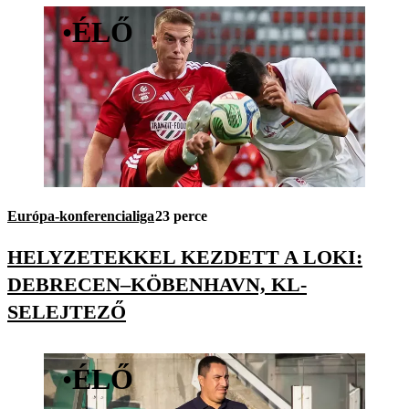
•
ÉLŐ
Európa-konferencialiga
23 perce
HELYZETEKKEL KEZDETT A LOKI:
DEBRECEN–KÖBENHAVN, KL-
SELEJTEZŐ
•
ÉLŐ