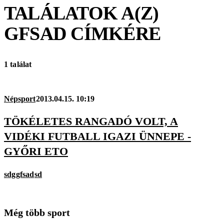
TALÁLATOK A(Z)
GFSAD
CÍMKÉRE
1 találat
Népsport
2013.04.15. 10:19
TÖKÉLETES RANGADÓ VOLT, A
VIDÉKI FUTBALL IGAZI ÜNNEPE -
GYŐRI ETO
sdg
gfsad
sd
Még több sport