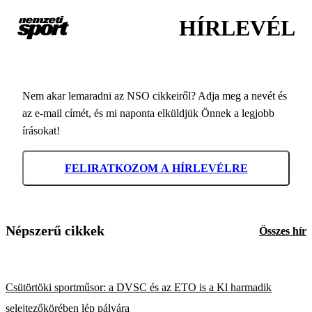
HÍRLEVÉL
Nem akar lemaradni az NSO cikkeiről? Adja meg a nevét és
az e-mail címét, és mi naponta elküldjük Önnek a legjobb
írásokat!
FELIRATKOZOM A HÍRLEVÉLRE
Népszerű cikkek
Összes hír
Csütörtöki sportműsor: a DVSC és az ETO is a Kl harmadik
selejtezőkörében lép pályára