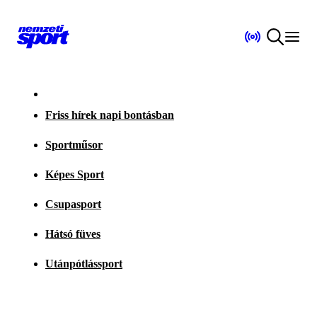
Friss hírek napi bontásban
Sportműsor
Képes Sport
Csupasport
Hátsó füves
Utánpótlássport