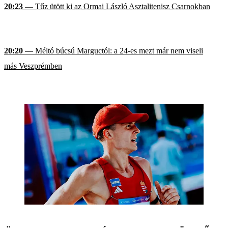
20:23
— Tűz ütött ki az Ormai László Asztalitenisz Csarnokban
20:20
— Méltó búcsú Marguctól: a 24-es mezt már nem viseli
más Veszprémben