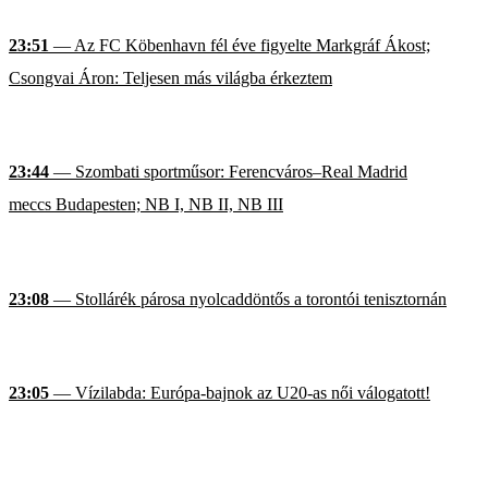
23:51
— Az FC Köbenhavn fél éve figyelte Markgráf Ákost;
Csongvai Áron: Teljesen más világba érkeztem
23:44
— Szombati sportműsor: Ferencváros–Real Madrid
meccs Budapesten; NB I, NB II, NB III
23:08
— Stollárék párosa nyolcaddöntős a torontói tenisztornán
23:05
— Vízilabda: Európa-bajnok az U20-as női válogatott!