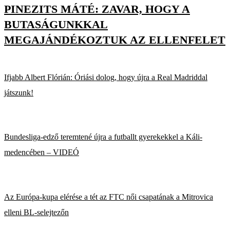
PINEZITS MÁTÉ: ZAVAR, HOGY A
BUTASÁGUNKKAL
MEGAJÁNDÉKOZTUK AZ ELLENFELET
Ifjabb Albert Flórián: Óriási dolog, hogy újra a Real Madriddal
játszunk!
Bundesliga-edző teremtené újra a futballt gyerekekkel a Káli-
medencében – VIDEÓ
Az Európa-kupa elérése a tét az FTC női csapatának a Mitrovica
elleni BL-selejtezőn