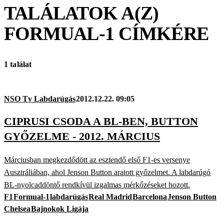
TALÁLATOK A(Z)
FORMUAL-1
CÍMKÉRE
1 találat
NSO Tv Labdarúgás
2012.12.22. 09:05
CIPRUSI CSODA A BL-BEN, BUTTON
GYŐZELME - 2012. MÁRCIUS
Márciusban megkezdődött az esztendő első F1-es versenye
Ausztráliában, ahol Jenson Button aratott győzelmet. A labdarúgó
BL-nyolcaddöntő rendkívül izgalmas mérkőzéseket hozott.
F1
Formual-1
labdarúgás
Real Madrid
Barcelona
Jenson Button
Chelsea
Bajnokok Ligája