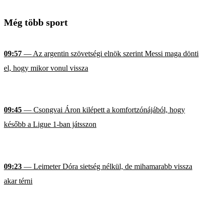
Még több sport
09:57
— Az argentin szövetségi elnök szerint Messi maga dönti
el, hogy mikor vonul vissza
09:45
— Csongvai Áron kilépett a komfortzónájából, hogy
később a Ligue 1-ban játsszon
09:23
— Leimeter Dóra sietség nélkül, de mihamarabb vissza
akar térni