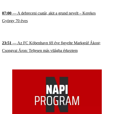
07:00
— A debreceni csatár, akit a grund nevelt – Kerekes
György 70 éves
23:51
— Az FC Köbenhavn fél éve figyelte Markgráf Ákost;
Csongvai Áron: Teljesen más világba érkeztem