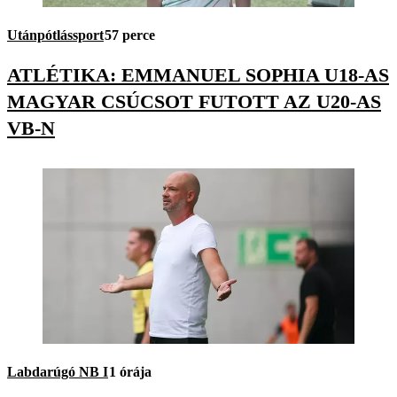
Utánpótlássport
57 perce
ATLÉTIKA: EMMANUEL SOPHIA U18-AS
MAGYAR CSÚCSOT FUTOTT AZ U20-AS
VB-N
Labdarúgó NB I
1 órája