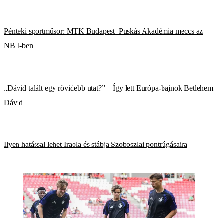
Pénteki sportműsor: MTK Budapest–Puskás Akadémia meccs az
NB I-ben
„Dávid talált egy rövidebb utat?” – Így lett Európa-bajnok Betlehem
Dávid
Ilyen hatással lehet Iraola és stábja Szoboszlai pontrúgásaira