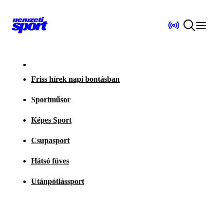
Friss hírek napi bontásban
Sportműsor
Képes Sport
Csupasport
Hátsó füves
Utánpótlássport