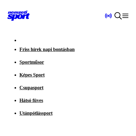
Friss hírek napi bontásban
Sportműsor
Képes Sport
Csupasport
Hátsó füves
Utánpótlássport