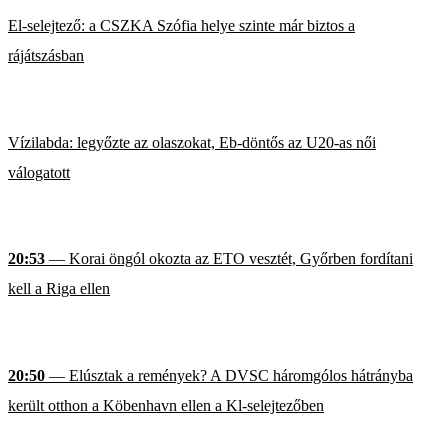
El-selejtező: a CSZKA Szófia helye szinte már biztos a
rájátszásban
Vízilabda: legyőzte az olaszokat, Eb-döntős az U20-as női
válogatott
20:53
— Korai öngól okozta az ETO vesztét, Győrben fordítani
kell a Riga ellen
20:50
— Elúsztak a remények? A DVSC háromgólos hátrányba
került otthon a Köbenhavn ellen a Kl-selejtezőben