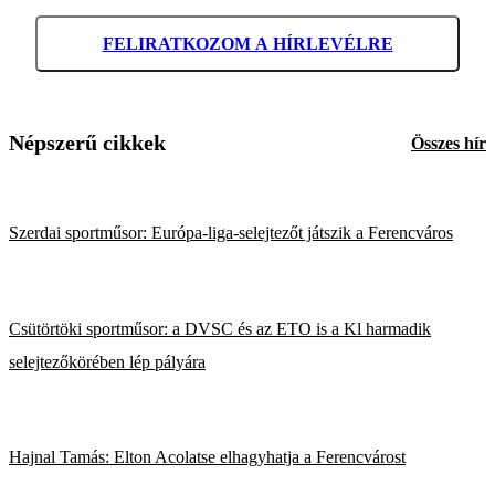
FELIRATKOZOM A HÍRLEVÉLRE
Népszerű cikkek
Összes hír
Szerdai sportműsor: Európa-liga-selejtezőt játszik a Ferencváros
Csütörtöki sportműsor: a DVSC és az ETO is a Kl harmadik
selejtezőkörében lép pályára
Hajnal Tamás: Elton Acolatse elhagyhatja a Ferencvárost