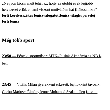
„Nagyon kicsin múlt tehát az, hogy az utóbbi évek legjobb
helyezését érjük el, ami viszont motiválóan hat játékosainkra”
férfi kerekesszékes teniszválogatott
tenisz világkupa-selej
férfi tenisz
Még több sport
23:50
— Pénteki sportműsor: MTK–Puskás Akadémia az NB I-
ben
23:45
— Vitális Milán gyerekként érkezett, bajnokként távozik;
Corbu Máriusz: Élmény lenne Mohamed Szalah ellen játszani