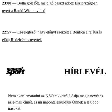
23:00
— Bolla gólt lőtt, majd gólpasszt adott: Észtországban
nyert a Rapid Wien – videó
22:57
— El-selejtező: nagy előnyt szerzett a Benfica a rájátszás
előtt; Redzicék is nyertek
HÍRLEVÉL
Nem akar lemaradni az NSO cikkeiről? Adja meg a nevét és
az e-mail címét, és mi naponta elküldjük Önnek a legjobb
írásokat!