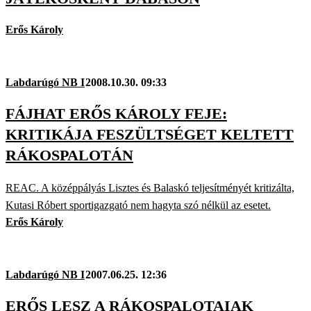
Erős Károly
Labdarúgó NB I
2008.10.30. 09:33
FÁJHAT ERŐS KÁROLY FEJE:
KRITIKÁJA FESZÜLTSÉGET KELTETT
RÁKOSPALOTÁN
REAC. A középpályás Lisztes és Balaskó teljesítményét kritizálta,
Kutasi Róbert sportigazgató nem hagyta szó nélkül az esetet.
Erős Károly
Labdarúgó NB I
2007.06.25. 12:36
ERŐS LESZ A RÁKOSPALOTAIAK