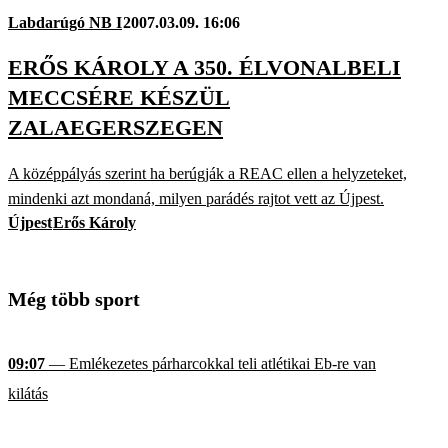
Labdarúgó NB I
2007.03.09. 16:06
ERŐS KÁROLY A 350. ÉLVONALBELI
MECCSÉRE KÉSZÜL
ZALAEGERSZEGEN
A középpályás szerint ha berúgják a REAC ellen a helyzeteket,
mindenki azt mondaná, milyen parádés rajtot vett az Újpest.
Újpest
Erős Károly
Még több sport
09:07
— Emlékezetes párharcokkal teli atlétikai Eb-re van
kilátás