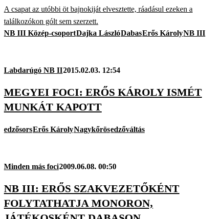
A csapat az utóbbi öt bajnokiját elvesztette, ráadásul ezeken a
találkozókon gólt sem szerzett.
NB III Közép-csoport
Dajka László
Dabas
Erős Károly
NB III
Labdarúgó NB II
2015.02.03. 12:54
MEGYEI FOCI: ERŐS KÁROLY ISMÉT
MUNKÁT KAPOTT
edzősors
Erős Károly
Nagykőrös
edzőváltás
Minden más foci
2009.06.08. 00:50
NB III: ERŐS SZAKVEZETŐKÉNT
FOLYTATHATJA MONORON,
JÁTÉKOSKÉNT DABASON