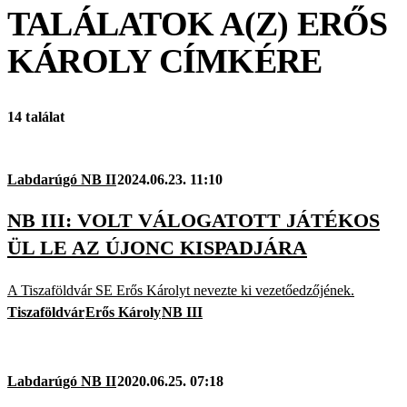
TALÁLATOK A(Z)
ERŐS
KÁROLY
CÍMKÉRE
14 találat
Labdarúgó NB II
2024.06.23. 11:10
NB III: VOLT VÁLOGATOTT JÁTÉKOS
ÜL LE AZ ÚJONC KISPADJÁRA
A Tiszaföldvár SE Erős Károlyt nevezte ki vezetőedzőjének.
Tiszaföldvár
Erős Károly
NB III
Labdarúgó NB II
2020.06.25. 07:18