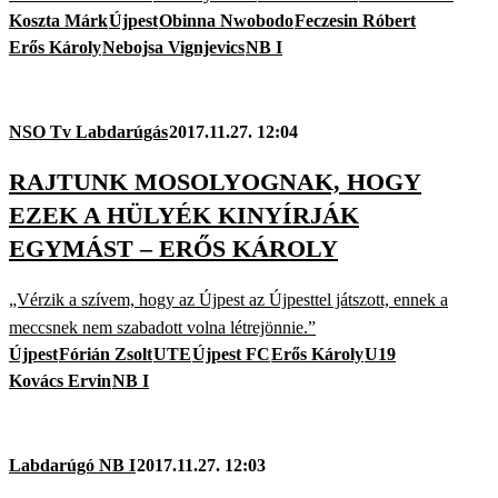
Koszta Márk
Újpest
Obinna Nwobodo
Feczesin Róbert
Erős Károly
Nebojsa Vignjevics
NB I
NSO Tv Labdarúgás
2017.11.27. 12:04
RAJTUNK MOSOLYOGNAK, HOGY
EZEK A HÜLYÉK KINYÍRJÁK
EGYMÁST – ERŐS KÁROLY
„Vérzik a szívem, hogy az Újpest az Újpesttel játszott, ennek a
meccsnek nem szabadott volna létrejönnie.”
Újpest
Fórián Zsolt
UTE
Újpest FC
Erős Károly
U19
Kovács Ervin
NB I
Labdarúgó NB I
2017.11.27. 12:03