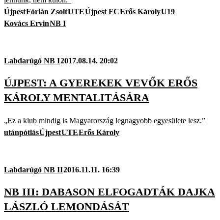
Újpest
Fórián Zsolt
UTE
Újpest FC
Erős Károly
U19
Kovács Ervin
NB I
Labdarúgó NB I
2017.08.14. 20:02
ÚJPEST: A GYEREKEK VEVŐK ERŐS
KÁROLY MENTALITÁSÁRA
„Ez a klub mindig is Magyarország legnagyobb egyesülete lesz.”
utánpótlás
Újpest
UTE
Erős Károly
Labdarúgó NB II
2016.11.11. 16:39
NB III: DABASON ELFOGADTÁK DAJKA
LÁSZLÓ LEMONDÁSÁT