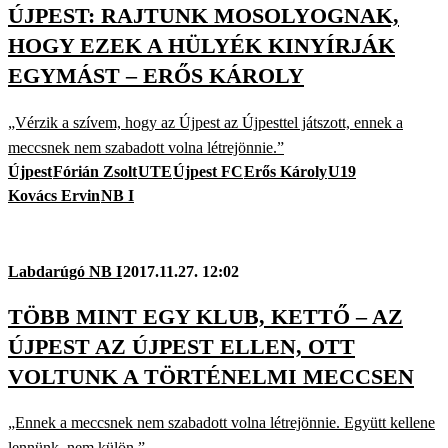
ÚJPEST: RAJTUNK MOSOLYOGNAK,
HOGY EZEK A HÜLYÉK KINYÍRJÁK
EGYMÁST – ERŐS KÁROLY
„Vérzik a szívem, hogy az Újpest az Újpesttel játszott, ennek a
meccsnek nem szabadott volna létrejönnie.”
Újpest
Fórián Zsolt
UTE
Újpest FC
Erős Károly
U19
Kovács Ervin
NB I
Labdarúgó NB I
2017.11.27. 12:02
TÖBB MINT EGY KLUB, KETTŐ – AZ
ÚJPEST AZ ÚJPEST ELLEN, OTT
VOLTUNK A TÖRTÉNELMI MECCSEN
„Ennek a meccsnek nem szabadott volna létrejönnie. Együtt kellene
lennünk, nem külön.”