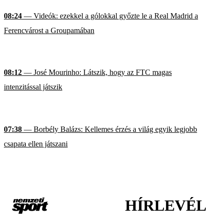
08:24
— Videók: ezekkel a gólokkal győzte le a Real Madrid a
Ferencvárost a Groupamában
08:12
— José Mourinho: Látszik, hogy az FTC magas
intenzitással játszik
07:38
— Borbély Balázs: Kellemes érzés a világ egyik legjobb
csapata ellen játszani
HÍRLEVÉL