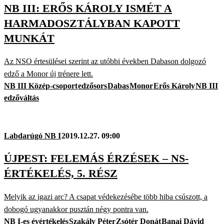
NB III: ERŐS KÁROLY ISMÉT A
HARMADOSZTÁLYBAN KAPOTT
MUNKÁT
Az NSO értesülései szerint az utóbbi években Dabason dolgozó
edző a Monor új trénere lett.
NB III Közép-csoport
edzősors
Dabas
Monor
Erős Károly
NB III
edzőváltás
Labdarúgó NB I
2019.12.27. 09:00
ÚJPEST: FELEMÁS ÉRZÉSEK – NS-
ÉRTÉKELÉS, 5. RÉSZ
Melyik az igazi arc? A csapat védekezésébe több hiba csúszott, a
dobogó ugyanakkor pusztán négy pontra van.
NB I-es évértékelés
Szakály Péter
Zsótér Donát
Banai Dávid