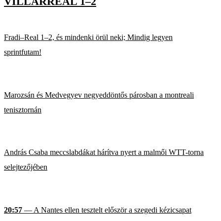
VILLARREAL 1–2
Fradi–Real 1–2, és mindenki örül neki; Mindig legyen
sprintfutam!
Marozsán és Medvegyev negyeddöntős párosban a montreali
tenisztornán
András Csaba meccslabdákat hárítva nyert a malmői WTT-torna
selejtezőjében
20:57
— A Nantes ellen tesztelt először a szegedi kézicsapat