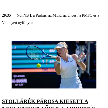
20:35
— Női NB I: a Puskás, az MTK, az Újpest, a PMFC és a
Vidi nyert nyitányon
STOLLÁRÉK PÁROSA KIESETT A