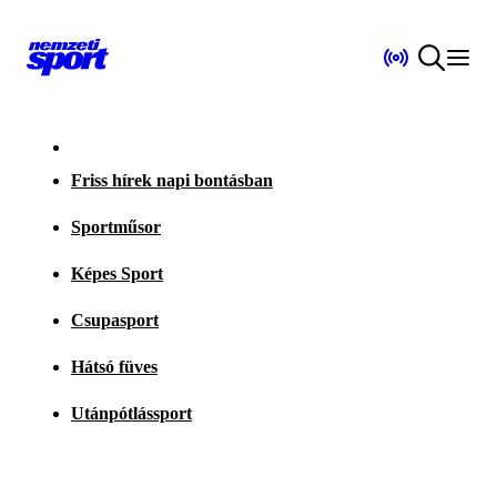
Friss hírek napi bontásban
Sportműsor
Képes Sport
Csupasport
Hátsó füves
Utánpótlássport