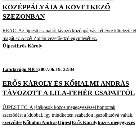
KÖZÉPPÁLYÁJA A KÖVETKEZŐ
SZEZONBAN
REAC. Az újpesti csapattól távozó középpályás két évre kötelezte el
magát az Aczél Zoltán vezetőedző együtteséhez.
Újpest
Erős Károly
Labdarúgó NB I
2007.06.19. 22:04
ERŐS KÁROLY ÉS KŐHALMI ANDRÁS
TÁVOZOTT A LILA-FEHÉR CSAPATTÓL
ÚJPEST FC. A játékosok közös megegyezéssel bontottak
szerződést a klubbal, így mindketten szabadon igazolhatóvá váltak.
szerződés
Kőhalmi András
Újpest
Erős Károly
közös megegyezés