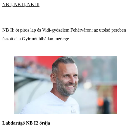
NB I, NB II, NB III
NB II: öt piros lap és Vidi-győzelem Fehérváron; az utolsó percben
úszott el a Gyirmót hibátlan mérlege
Labdarúgó NB I
2 órája