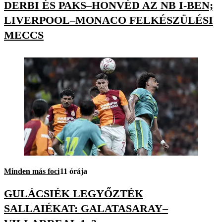
DERBI ÉS PAKS–HONVÉD AZ NB I-BEN;
LIVERPOOL–MONACO FELKÉSZÜLÉSI
MECCS
Minden más foci
11 órája
GULÁCSIÉK LEGYŐZTÉK
SALLAIÉKAT: GALATASARAY–