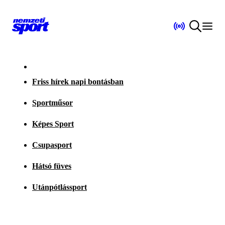
Friss hírek napi bontásban
Sportműsor
Képes Sport
Csupasport
Hátsó füves
Utánpótlássport