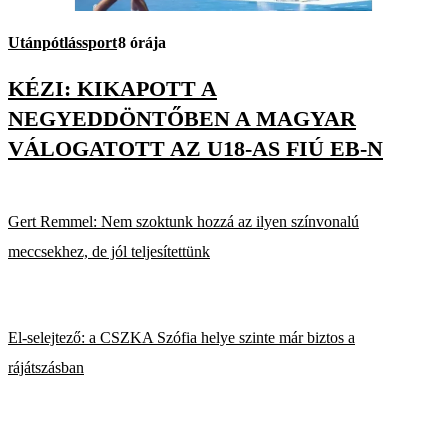
Utánpótlássport
8 órája
KÉZI: KIKAPOTT A
NEGYEDDÖNTŐBEN A MAGYAR
VÁLOGATOTT AZ U18-AS FIÚ EB-N
Gert Remmel: Nem szoktunk hozzá az ilyen színvonalú
meccsekhez, de jól teljesítettünk
El-selejtező: a CSZKA Szófia helye szinte már biztos a
rájátszásban