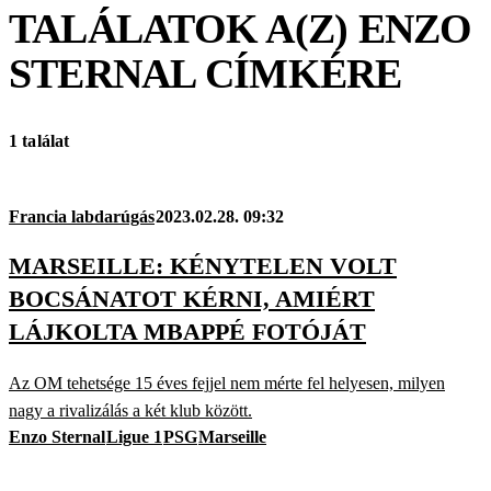
TALÁLATOK A(Z)
ENZO
STERNAL
CÍMKÉRE
1 találat
Francia labdarúgás
2023.02.28. 09:32
MARSEILLE: KÉNYTELEN VOLT
BOCSÁNATOT KÉRNI, AMIÉRT
LÁJKOLTA MBAPPÉ FOTÓJÁT
Az OM tehetsége 15 éves fejjel nem mérte fel helyesen, milyen
nagy a rivalizálás a két klub között.
Enzo Sternal
Ligue 1
PSG
Marseille