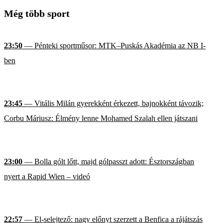
Még több sport
23:50
— Pénteki sportműsor: MTK–Puskás Akadémia az NB I-
ben
23:45
— Vitális Milán gyerekként érkezett, bajnokként távozik;
Corbu Máriusz: Élmény lenne Mohamed Szalah ellen játszani
23:00
— Bolla gólt lőtt, majd gólpasszt adott: Észtországban
nyert a Rapid Wien – videó
22:57
— El-selejtező: nagy előnyt szerzett a Benfica a rájátszás