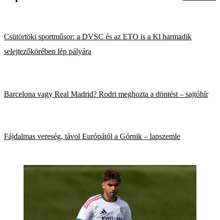
Csütörtöki sportműsor: a DVSC és az ETO is a Kl harmadik
selejtezőkörében lép pályára
Barcelona vagy Real Madrid? Rodri meghozta a döntést – sajtóhír
Fájdalmas vereség, távol Európától a Górnik – lapszemle