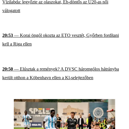
Vízilabda: legyőzte az olaszokat, Eb-döntős az U20-as női
válogatott
20:53
— Korai öngól okozta az ETO vesztét, Győrben fordítani
kell a Riga ellen
20:50
— Elúsztak a remények? A DVSC háromgólos hátrányba
került otthon a Köbenhavn ellen a Kl-selejtezőben