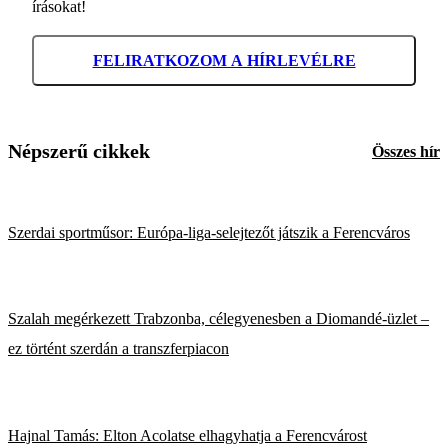
írásokat!
FELIRATKOZOM A HÍRLEVÉLRE
Népszerű cikkek
Összes hír
Szerdai sportműsor: Európa-liga-selejtezőt játszik a Ferencváros
Szalah megérkezett Trabzonba, célegyenesben a Diomandé-üzlet –
ez történt szerdán a transzferpiacon
Hajnal Tamás: Elton Acolatse elhagyhatja a Ferencvárost