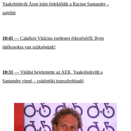
Yaakobishvili Áron iránt érdeklődik a Racing Santander –
sajtóhír
10:41
— Calafiori Vinícius esetleges érkezéséről: Ilyen
játékosokra van szükségünk!
10:31
— Vitálist bejelentette az AEK, Yaakobishvilit a
Santander vinné – csütörtöki transzferhíradó