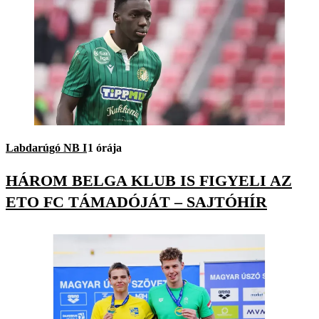
Labdarúgó NB I
1 órája
HÁROM BELGA KLUB IS FIGYELI AZ
ETO FC TÁMADÓJÁT – SAJTÓHÍR