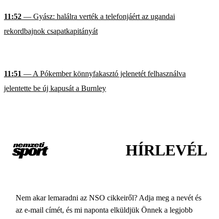
11:52
— Gyász: halálra verték a telefonjáért az ugandai
rekordbajnok csapatkapitányát
11:51
— A Pókember könnyfakasztó jelenetét felhasználva
jelentette be új kapusát a Burnley
HÍRLEVÉL
Nem akar lemaradni az NSO cikkeiről? Adja meg a nevét és
az e-mail címét, és mi naponta elküldjük Önnek a legjobb