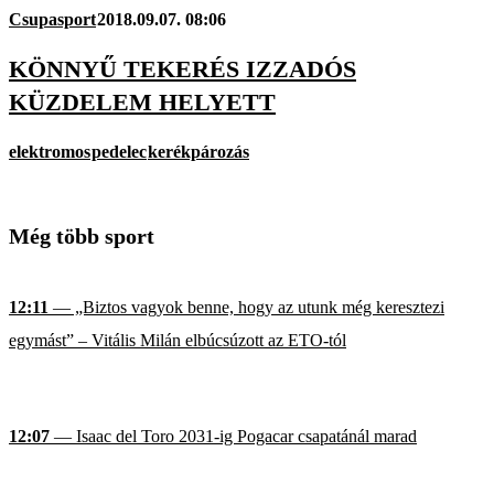
Csupasport
2018.09.07. 08:06
KÖNNYŰ TEKERÉS IZZADÓS
KÜZDELEM HELYETT
elektromos
pedelec
kerékpározás
Még több sport
12:11
— „Biztos vagyok benne, hogy az utunk még keresztezi
egymást” – Vitális Milán elbúcsúzott az ETO-tól
12:07
— Isaac del Toro 2031-ig Pogacar csapatánál marad