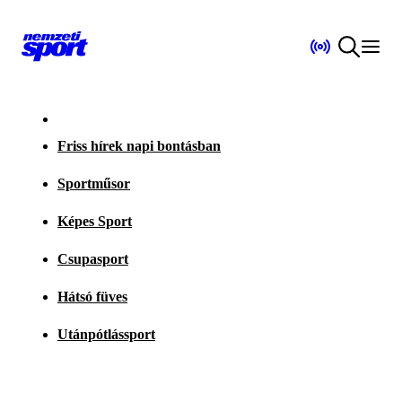
Friss hírek napi bontásban
Sportműsor
Képes Sport
Csupasport
Hátsó füves
Utánpótlássport