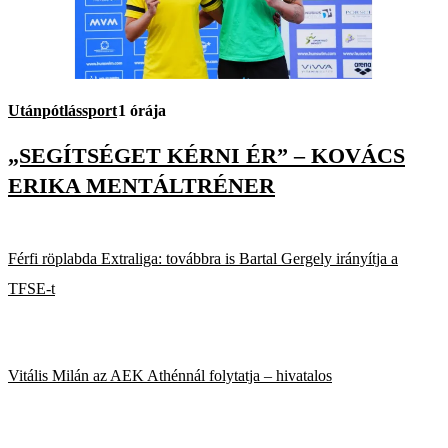
Utánpótlássport
1 órája
„SEGÍTSÉGET KÉRNI ÉR” – KOVÁCS
ERIKA MENTÁLTRÉNER
Férfi röplabda Extraliga: továbbra is Bartal Gergely irányítja a
TFSE-t
Vitális Milán az AEK Athénnál folytatja – hivatalos