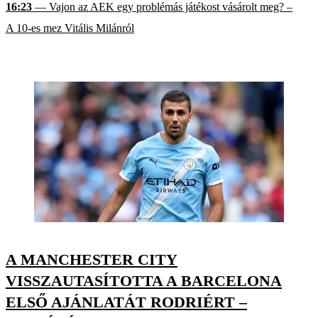
16:23
— Vajon az AEK egy problémás játékost vásárolt meg? –
A 10-es mez Vitális Milánról
A MANCHESTER CITY
VISSZAUTASÍTOTTA A BARCELONA
ELSŐ AJÁNLATÁT RODRIÉRT –