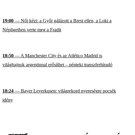
19:00
— Női kézi: a Győr gálázott a Brest ellen, a Loki a
Népligetben verte meg a Fradit
18:50
— A Manchester City és az Atlético Madrid is
világbajnok argentinnal erősíthet – pénteki transzferhíradó
18:24
— Bayer Leverkusen: világrekord nyereségre pocsék
idény