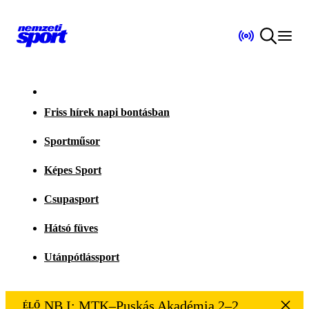
Friss hírek napi bontásban
Sportműsor
Képes Sport
Csupasport
Hátsó füves
Utánpótlássport
NB I: MTK–Puskás Akadémia 2–2
ÉLŐ