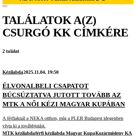
TALÁLATOK A(Z)
CSURGÓ KK
CÍMKÉRE
2 találat
Kézilabda
2025.11.04. 19:50
ÉLVONALBELI CSAPATOT
BÚCSÚZTATVA JUTOTT TOVÁBB AZ
MTK A NŐI KÉZI MAGYAR KUPÁBAN
A férfiaknál a NEKA otthon, míg a PLER Budapest idegenben
vívta ki a továbbjutást.
MTK kézilabda
férfi kézilabda Magyar Kupa
Kozármisleny KA