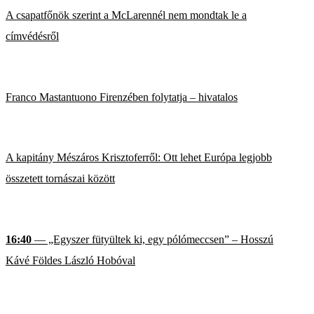
A csapatfőnök szerint a McLarennél nem mondtak le a
címvédésről
Franco Mastantuono Firenzében folytatja – hivatalos
A kapitány Mészáros Krisztoferről: Ott lehet Európa legjobb
összetett tornászai között
16:40
— „Egyszer fütyültek ki, egy pólómeccsen” – Hosszú
Kávé Földes László Hobóval