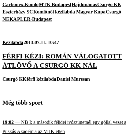
Carbonex-Komló
MTK Budapest
Hajdúnánás
Csurgó KK
Eszterházy SC
Komló
női kézilabda Magyar Kupa
Csurgó
NEKA
PLER-Budapest
Kézilabda
2013.07.11. 10:47
FÉRFI KÉZI: ROMÁN VÁLOGATOTT
ÁTLÖVŐ A CSURGÓ KK-NÁL
Csurgó KK
férfi kézilabda
Daniel Muresan
Még több sport
19:02
— NB I: a második félidei ivószünetnél egy góllal vezet a
Puskás Akadémia az MTK ellen