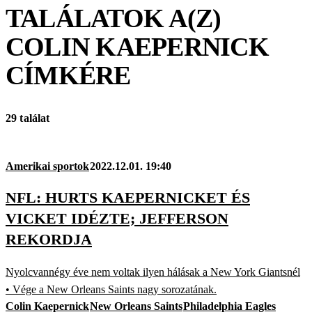
TALÁLATOK A(Z)
COLIN KAEPERNICK
CÍMKÉRE
29 találat
Amerikai sportok
2022.12.01. 19:40
NFL: HURTS KAEPERNICKET ÉS
VICKET IDÉZTE; JEFFERSON
REKORDJA
Nyolcvannégy éve nem voltak ilyen hálásak a New York Giantsnél
• Vége a New Orleans Saints nagy sorozatának.
Colin Kaepernick
New Orleans Saints
Philadelphia Eagles