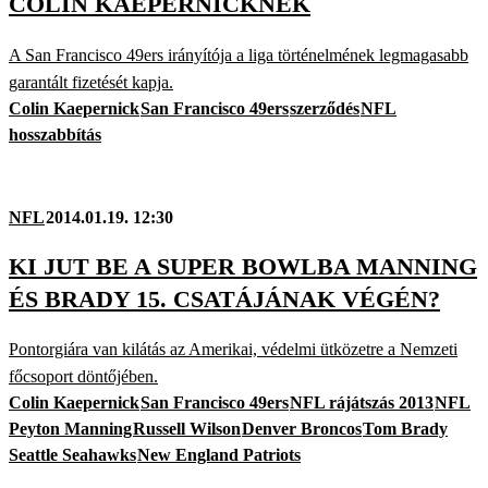
COLIN KAEPERNICKNEK
A San Francisco 49ers irányítója a liga történelmének legmagasabb
garantált fizetését kapja.
Colin Kaepernick
San Francisco 49ers
szerződés
NFL
hosszabbítás
NFL
2014.01.19. 12:30
KI JUT BE A SUPER BOWLBA MANNING
ÉS BRADY 15. CSATÁJÁNAK VÉGÉN?
Pontorgiára van kilátás az Amerikai, védelmi ütközetre a Nemzeti
főcsoport döntőjében.
Colin Kaepernick
San Francisco 49ers
NFL rájátszás 2013
NFL
Peyton Manning
Russell Wilson
Denver Broncos
Tom Brady
Seattle Seahawks
New England Patriots