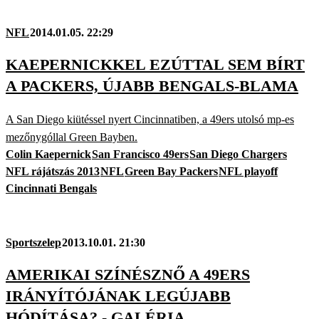
NFL
2014.01.05. 22:29
KAEPERNICKKEL EZÚTTAL SEM BÍRT
A PACKERS, ÚJABB BENGALS-BLAMA
A San Diego kiütéssel nyert Cincinnatiben, a 49ers utolsó mp-es
mezőnygóllal Green Bayben.
Colin Kaepernick
San Francisco 49ers
San Diego Chargers
NFL rájátszás 2013
NFL
Green Bay Packers
NFL playoff
Cincinnati Bengals
Sportszelep
2013.10.01. 21:30
AMERIKAI SZÍNÉSZNŐ A 49ERS
IRÁNYÍTÓJÁNAK LEGÚJABB
HÓDÍTÁSA? - GALÉRIA