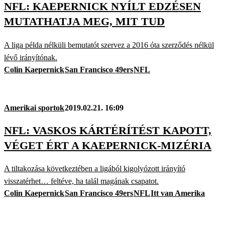
NFL: KAEPERNICK NYÍLT EDZÉSEN
MUTATHATJA MEG, MIT TUD
A liga példa nélküli bemutatót szervez a 2016 óta szerződés nélkül
lévő irányítónak.
Colin Kaepernick
San Francisco 49ers
NFL
Amerikai sportok
2019.02.21. 16:09
NFL: VASKOS KÁRTÉRÍTÉST KAPOTT,
VÉGET ÉRT A KAEPERNICK-MIZÉRIA
A tiltakozása következtében a ligából kigolyózott irányító
visszatérhet… feltéve, ha talál magának csapatot.
Colin Kaepernick
San Francisco 49ers
NFL
Itt van Amerika