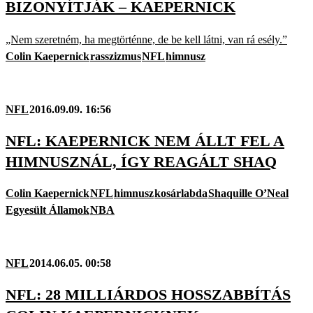
BIZONYÍTJÁK – KAEPERNICK
„Nem szeretném, ha megtörténne, de be kell látni, van rá esély.”
Colin Kaepernick
rasszizmus
NFL
himnusz
NFL
2016.09.09. 16:56
NFL: KAEPERNICK NEM ÁLLT FEL A
HIMNUSZNÁL, ÍGY REAGÁLT SHAQ
Colin Kaepernick
NFL
himnusz
kosárlabda
Shaquille O’Neal
Egyesült Államok
NBA
NFL
2014.06.05. 00:58
NFL: 28 MILLIÁRDOS HOSSZABBÍTÁS