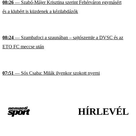
08:26
— Szabó-Májer Krisztina szerint Fehérváron egymásért
és a klubért is küzdenek a kézilabdázók
08:24
— Szambafoci a szaunában – sajtószemle a DVSC és az
ETO FC meccse után
07:51
— Sós Csaba: Milák ilyenkor szokott nyerni
HÍRLEVÉL