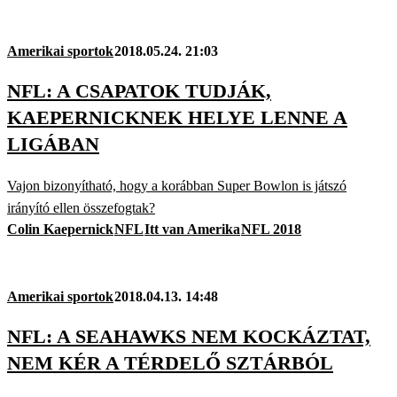
Amerikai sportok
2018.05.24. 21:03
NFL: A CSAPATOK TUDJÁK,
KAEPERNICKNEK HELYE LENNE A
LIGÁBAN
Vajon bizonyítható, hogy a korábban Super Bowlon is játszó
irányító ellen összefogtak?
Colin Kaepernick
NFL
Itt van Amerika
NFL 2018
Amerikai sportok
2018.04.13. 14:48
NFL: A SEAHAWKS NEM KOCKÁZTAT,
NEM KÉR A TÉRDELŐ SZTÁRBÓL