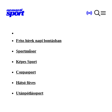
Friss hírek napi bontásban
Sportműsor
Képes Sport
Csupasport
Hátsó füves
Utánpótlássport