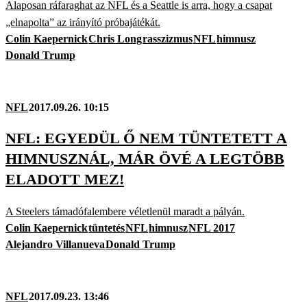
Alaposan ráfaraghat az NFL és a Seattle is arra, hogy a csapat
„elnapolta” az irányító próbajátékát.
Colin Kaepernick
Chris Long
rasszizmus
NFL
himnusz
Donald Trump
NFL
2017.09.26. 10:15
NFL: EGYEDÜL Ő NEM TÜNTETETT A
HIMNUSZNÁL, MÁR ÖVÉ A LEGTÖBB
ELADOTT MEZ!
A Steelers támadófalembere véletlenül maradt a pályán.
Colin Kaepernick
tüntetés
NFL
himnusz
NFL 2017
Alejandro Villanueva
Donald Trump
NFL
2017.09.23. 13:46