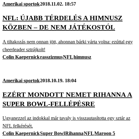
Amerikai sportok
2018.11.02. 18:57
NFL: ÚJABB TÉRDELÉS A HIMNUSZ
KÖZBEN – DE NEM JÁTÉKOSTÓL
A tiltakozás nem onnan jött, ahonnan bárki várta volna: ezúttal egy
cheerleader sztrájkolt!
Colin Kaepernick
rasszizmus
NFL
himnusz
Amerikai sportok
2018.10.19. 18:04
EZÉRT MONDOTT NEMET RIHANNA A
SUPER BOWL-FELLÉPÉSRE
Ugyanezzel az indokkal már tavaly is visszautasította egy sztár az
NFL felkérését.
Colin Kaepernick
Super Bowl
Rihanna
NFL
Maroon 5