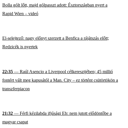
Bolla gólt lőtt, majd gólpasszt adott: Észtországban nyert a
Rapid Wien – videó
El-selejtező: nagy előnyt szerzett a Benfica a rájátszás előtt;
Redzicék is nyertek
22:35
— Raúl Asencio a Liverpool célkeresztjében; 45 millió
fontért vált meg kapusától a Man. City – ez történt csütörtökön a
transzferpiacon
21:32
— Férfi kézilabda ifjúsági Eb: nem jutott elődöntőbe a
magyar csapat