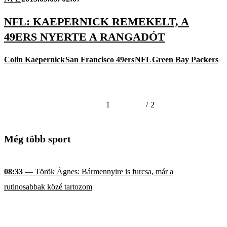
NFL: KAEPERNICK REMEKELT, A
49ERS NYERTE A RANGADÓT
Colin Kaepernick
San Francisco 49ers
NFL
Green Bay Packers
1
/
2
Még több sport
08:33
— Török Ágnes: Bármennyire is furcsa, már a
rutinosabbak közé tartozom