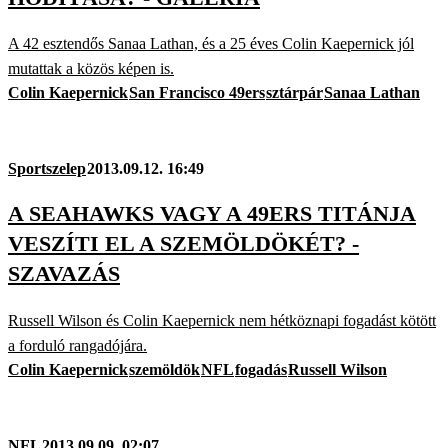
A 42 esztendős Sanaa Lathan, és a 25 éves Colin Kaepernick jól
mutattak a közös képen is.
Colin Kaepernick
San Francisco 49ers
sztárpár
Sanaa Lathan
Sportszelep
2013.09.12. 16:49
A SEAHAWKS VAGY A 49ERS TITÁNJA
VESZÍTI EL A SZEMÖLDÖKÉT? -
SZAVAZÁS
Russell Wilson és Colin Kaepernick nem hétköznapi fogadást kötött
a forduló rangadójára.
Colin Kaepernick
szemöldök
NFL
fogadás
Russell Wilson
NFL
2013.09.09. 02:07