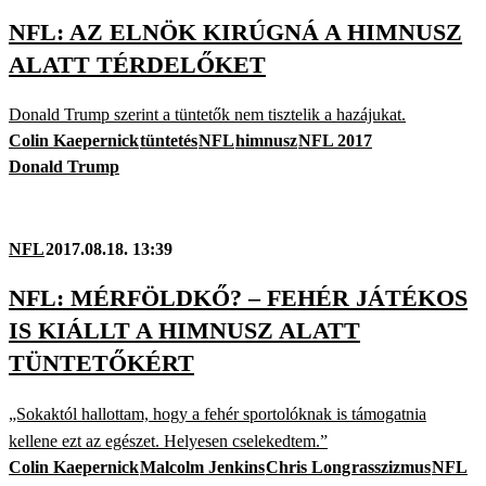
NFL: AZ ELNÖK KIRÚGNÁ A HIMNUSZ
ALATT TÉRDELŐKET
Donald Trump szerint a tüntetők nem tisztelik a hazájukat.
Colin Kaepernick
tüntetés
NFL
himnusz
NFL 2017
Donald Trump
NFL
2017.08.18. 13:39
NFL: MÉRFÖLDKŐ? – FEHÉR JÁTÉKOS
IS KIÁLLT A HIMNUSZ ALATT
TÜNTETŐKÉRT
„Sokaktól hallottam, hogy a fehér sportolóknak is támogatnia
kellene ezt az egészet. Helyesen cselekedtem.”
Colin Kaepernick
Malcolm Jenkins
Chris Long
rasszizmus
NFL