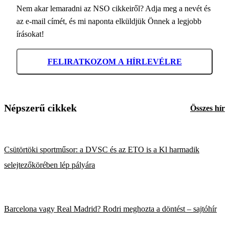
Nem akar lemaradni az NSO cikkeiről? Adja meg a nevét és
az e-mail címét, és mi naponta elküldjük Önnek a legjobb
írásokat!
FELIRATKOZOM A HÍRLEVÉLRE
Népszerű cikkek
Összes hír
Csütörtöki sportműsor: a DVSC és az ETO is a Kl harmadik
selejtezőkörében lép pályára
Barcelona vagy Real Madrid? Rodri meghozta a döntést – sajtóhír