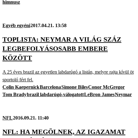
himnusz
Egyéb egyéni
2017.04.21. 13:58
TOPLISTA: NEYMAR A VILÁG SZÁZ
LEGBEFOLYÁSOSABB EMBERE
KÖZÖTT
A 25 éves brazil az egyetlen labdarúgó a listán, melyre rajta kívül öt
sportoló fért fel.
Colin Kaepernick
Barcelona
Simone Biles
Conor McGregor
Tom Brady
brazil labdarúgó-válogatott
LeBron James
Neymar
NFL
2016.09.21. 11:40
NFL: HA MEGÖLNEK, AZ IGAZAMAT