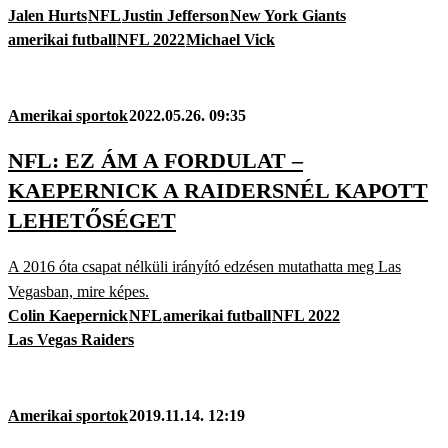
Jalen Hurts
NFL
Justin Jefferson
New York Giants
amerikai futball
NFL 2022
Michael Vick
Amerikai sportok
2022.05.26. 09:35
NFL: EZ ÁM A FORDULAT –
KAEPERNICK A RAIDERSNÉL KAPOTT
LEHETŐSÉGET
A 2016 óta csapat nélküli irányító edzésen mutathatta meg Las
Vegasban, mire képes.
Colin Kaepernick
NFL
amerikai futball
NFL 2022
Las Vegas Raiders
Amerikai sportok
2019.11.14. 12:19