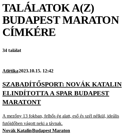
TALÁLATOK A(Z)
BUDAPEST MARATON
CÍMKÉRE
34 találat
Atlétika
2023.10.15. 12:42
SZABADÍTŐSPORT: NOVÁK KATALIN
ELINDÍTOTTA A SPAR BUDAPEST
MARATONT
A mezőny 13 fokban, felhős ég alatt, eső és szél nélkül, ideális
futóidőben vágott neki a távnak.
Novák Katalin
Budapest Maraton