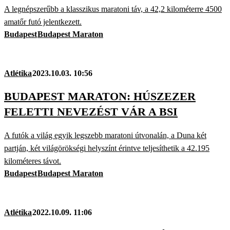
A legnépszerűbb a klasszikus maratoni táv, a 42,2 kilométerre 4500
amatőr futó jelentkezett.
Budapest
Budapest Maraton
Atlétika
2023.10.03. 10:56
BUDAPEST MARATON: HÚSZEZER
FELETTI NEVEZÉST VÁR A BSI
A futók a világ egyik legszebb maratoni útvonalán, a Duna két
partján, két világörökségi helyszínt érintve teljesíthetik a 42.195
kilométeres távot.
Budapest
Budapest Maraton
Atlétika
2022.10.09. 11:06