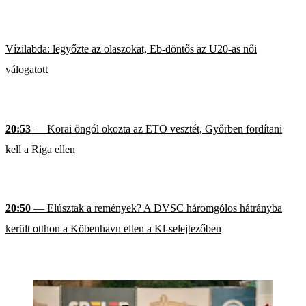
Vízilabda: legyőzte az olaszokat, Eb-döntős az U20-as női
válogatott
20:53
— Korai öngól okozta az ETO vesztét, Győrben fordítani
kell a Riga ellen
20:50
— Elúsztak a remények? A DVSC háromgólos hátrányba
került otthon a Köbenhavn ellen a Kl-selejtezőben