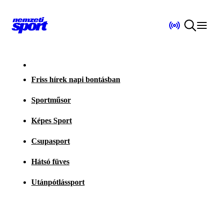
Friss hírek napi bontásban
Sportműsor
Képes Sport
Csupasport
Hátsó füves
Utánpótlássport