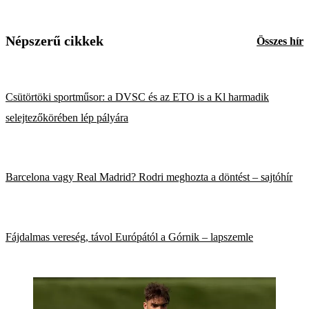
Népszerű cikkek
Összes hír
Csütörtöki sportműsor: a DVSC és az ETO is a Kl harmadik
selejtezőkörében lép pályára
Barcelona vagy Real Madrid? Rodri meghozta a döntést – sajtóhír
Fájdalmas vereség, távol Európától a Górnik – lapszemle