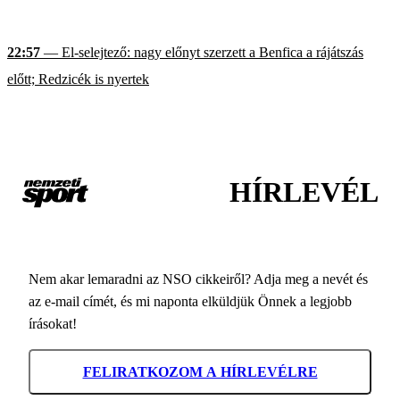
22:57
— El-selejtező: nagy előnyt szerzett a Benfica a rájátszás
előtt; Redzicék is nyertek
HÍRLEVÉL
Nem akar lemaradni az NSO cikkeiről? Adja meg a nevét és
az e-mail címét, és mi naponta elküldjük Önnek a legjobb
írásokat!
FELIRATKOZOM A HÍRLEVÉLRE