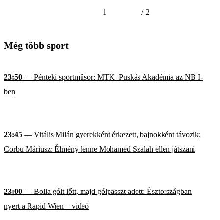
1
/
2
Még több sport
23:50
— Pénteki sportműsor: MTK–Puskás Akadémia az NB I-
ben
23:45
— Vitális Milán gyerekként érkezett, bajnokként távozik;
Corbu Máriusz: Élmény lenne Mohamed Szalah ellen játszani
23:00
— Bolla gólt lőtt, majd gólpasszt adott: Észtországban
nyert a Rapid Wien – videó