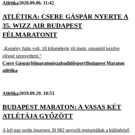
Atlétika
2020.09.06. 11:42
ATLÉTIKA: CSERE GÁSPÁR NYERTE A
35. WIZZ AIR BUDAPEST
FÉLMARATONIT
„Kemény futás volt, 18 kilométerig jól ment, onnantól kezdve
eléggé szenvedtem.”
Csere Gáspár
félmaratoni
szabadidősport
Budapest Maraton
atlétika
Atlétika
2019.09.29. 18:53
BUDAPEST MARATON: A VASAS KÉT
ATLÉTÁJA GYŐZÖTT
A két nap során összesen 30 982 nevezőt regisztráltak a különböző