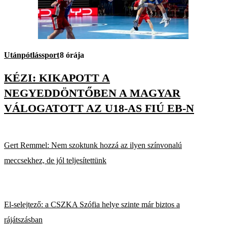
Utánpótlássport
8 órája
KÉZI: KIKAPOTT A
NEGYEDDÖNTŐBEN A MAGYAR
VÁLOGATOTT AZ U18-AS FIÚ EB-N
Gert Remmel: Nem szoktunk hozzá az ilyen színvonalú
meccsekhez, de jól teljesítettünk
El-selejtező: a CSZKA Szófia helye szinte már biztos a
rájátszásban