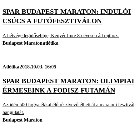
SPAR BUDAPEST MARATON: INDULÓI
CSÚCS A FUTÓFESZTIVÁLON
A hétvége legidősebbje, Kenyér Imre 85 évesen áll rajthoz.
Budapest Maraton
atlétika
Atlétika
2018.10.03. 16:05
SPAR BUDAPEST MARATON: OLIMPIAI
ÉRMESEINK A FODISZ FUTAMÁN
Az idén 500 fogyatékkal élő résztvevő élheti át a maratoni fesztivál
hangulatát.
Budapest Maraton