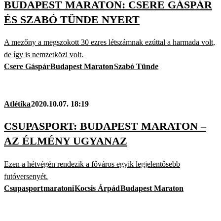
BUDAPEST MARATON: CSERE GÁSPÁR
ÉS SZABÓ TÜNDE NYERT
A mezőny a megszokott 30 ezres létszámnak ezúttal a harmada volt,
de így is nemzetközi volt.
Csere Gáspár
Budapest Maraton
Szabó Tünde
Atlétika
2020.10.07. 18:19
CSUPASPORT: BUDAPEST MARATON –
AZ ÉLMÉNY UGYANAZ
Ezen a hétvégén rendezik a főváros egyik legjelentősebb
futóversenyét.
Csupasport
maratoni
Kocsis Árpád
Budapest Maraton