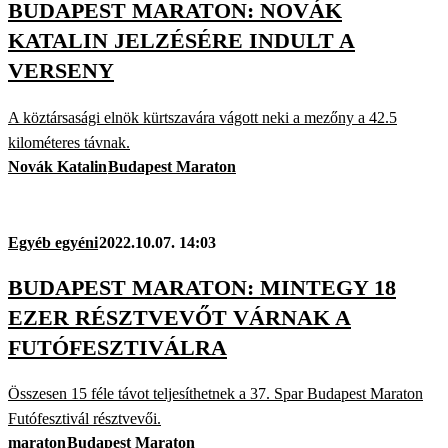
BUDAPEST MARATON: NOVÁK
KATALIN JELZÉSÉRE INDULT A
VERSENY
A köztársasági elnök kürtszavára vágott neki a mezőny a 42.5
kilométeres távnak.
Novák Katalin
Budapest Maraton
Egyéb egyéni
2022.10.07. 14:03
BUDAPEST MARATON: MINTEGY 18
EZER RÉSZTVEVŐT VÁRNAK A
FUTÓFESZTIVÁLRA
Összesen 15 féle távot teljesíthetnek a 37. Spar Budapest Maraton
Futófesztivál résztvevői.
maraton
Budapest Maraton