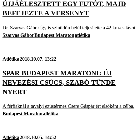
ÚJJÁÉLESZTETT EGY FUTÓT, MAJD
BEFEJEZTE A VERSENYT
Dr. Szarvas Gábor így is szintidőn belül teljesítette a 42 km-es távot.
Szarvas Gábor
Budapest Maraton
atlétika
Atlétika
2018.10.07. 13:22
SPAR BUDAPEST MARATONI: ÚJ
NEVEZÉSI CSÚCS, SZABÓ TÜNDE
NYERT
A férfiaknál a tavalyi ezüstérmes Csere Gáspár ért elsőként a célba.
Budapest Maraton
atlétika
Atlétika
2018.10.05. 14:52