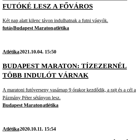
FUTÓKÉ LESZ A FŐVÁROS
Két nap alatt kilenc távon indulhatnak a futni vágyók.
futás
Budapest Maraton
atlétika
Atlétika
2021.10.04. 15:50
BUDAPEST MARATON: TÍZEZERNÉL
TÖBB INDULÓT VÁRNAK
A maratoni futóverseny vasárnap 9 órakor kezdődik, a rajt és a cél a
Pázmány Péter sétányon lesz.
Budapest Maraton
atlétika
Atlétika
2020.10.11. 15:54