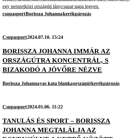
egy nemzetközi országúti lánycsapat tagja legyen.
csupasport
Borissza Johanna
kerékpározás
Csupasport
2024.07.10. 15:24
BORISSZA JOHANNA IMMÁR AZ
ORSZÁGÚTRA KONCENTRÁL, S
BIZAKODÓ A JÖVŐRE NÉZVE
Borissza Johanna
vas kata blanka
országút
kerékpározás
Csupasport
2024.01.06. 11:22
TANULÁS ÉS SPORT – BORISSZA
JOHANNA MEGTALÁLJA AZ