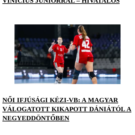
VINÍCIUS JÚNIORRAL – HIVATALOS
NŐI IFJÚSÁGI KÉZI-VB: A MAGYAR
VÁLOGATOTT KIKAPOTT DÁNIÁTÓL A
NEGYEDDÖNTŐBEN