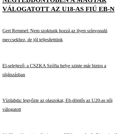
VÁLOGATOTT AZ U18-AS FIÚ EB-N
Gert Remmel: Nem szoktunk hozzá az ilyen színvonalú
meccsekhez, de jól teljesítettünk
El-selejtező: a CSZKA Szófia helye szinte már biztos a
rájátszásban
Vízilabda: legyőzte az olaszokat, Eb-döntős az U20-as női
válogatott