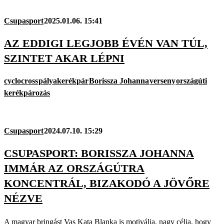
Csupasport
2025.01.06. 15:41
AZ EDDIGI LEGJOBB ÉVÉN VAN TÚL,
SZINTET AKAR LÉPNI
cyclocross
pályakerékpár
Borissza Johanna
verseny
országúti
kerékpározás
Csupasport
2024.07.10. 15:29
CSUPASPORT: BORISSZA JOHANNA
IMMÁR AZ ORSZÁGÚTRA
KONCENTRÁL, BIZAKODÓ A JÖVŐRE
NÉZVE
A magyar bringást Vas Kata Blanka is motiválja, nagy célja, hogy