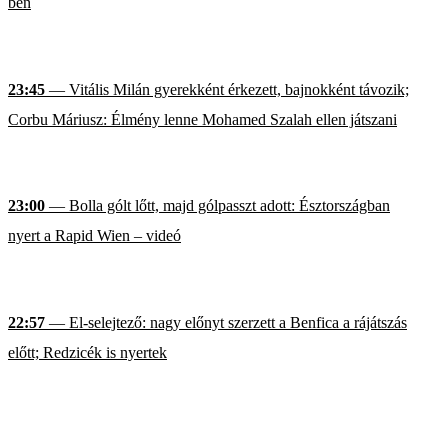
ben
23:45
— Vitális Milán gyerekként érkezett, bajnokként távozik;
Corbu Máriusz: Élmény lenne Mohamed Szalah ellen játszani
23:00
— Bolla gólt lőtt, majd gólpasszt adott: Észtországban
nyert a Rapid Wien – videó
22:57
— El-selejtező: nagy előnyt szerzett a Benfica a rájátszás
előtt; Redzicék is nyertek