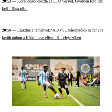
20:53
— Korai öngól okozta az ETO vesztét, Győrben fordítani
kell a Riga ellen
20:50
— Elúsztak a remények? A DVSC háromgólos hátrányba
került otthon a Köbenhavn ellen a Kl-selejtezőben