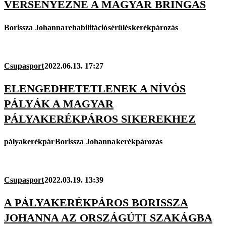
VERSENYEZNE A MAGYAR BRINGÁS
Borissza Johanna
rehabilitáció
sérülés
kerékpározás
Csupasport
2022.06.13. 17:27
ELENGEDHETETLENEK A NÍVÓS
PÁLYÁK A MAGYAR
PÁLYAKERÉKPÁROS SIKEREKHEZ
pályakerékpár
Borissza Johanna
kerékpározás
Csupasport
2022.03.19. 13:39
A PÁLYAKERÉKPÁROS BORISSZA
JOHANNA AZ ORSZÁGÚTI SZAKÁGBA