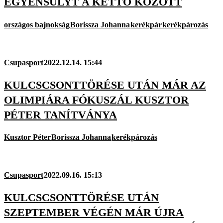
EGYENSÚLYT A KETTŐ KÖZÖTT
országos bajnokság
Borissza Johanna
kerékpár
kerékpározás
Csupasport
2022.12.14. 15:44
KULCSCSONTTÖRÉSE UTÁN MÁR AZ
OLIMPIÁRA FÓKUSZÁL KUSZTOR
PÉTER TANÍTVÁNYA
Kusztor Péter
Borissza Johanna
kerékpározás
Csupasport
2022.09.16. 15:13
KULCSCSONTTÖRÉSE UTÁN
SZEPTEMBER VÉGÉN MÁR ÚJRA