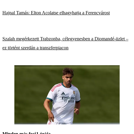
Hajnal Tamás: Elton Acolatse elhagyhatja a Ferencvárost
Szalah megérkezett Trabzonba, célegyenesben a Diomandé-üzlet –
ez történt szerdán a transzferpiacon
Minden más foci
1 órája