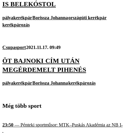
IS BELEKÓSTOL
pályakerékpár
Borissza Johanna
országúti kerékpár
kerékpározás
Csupasport
2021.11.17. 09:49
ÖT BAJNOKI CÍM UTÁN
MEGÉRDEMELT PIHENÉS
pályakerékpár
Borissza Johanna
kerékpározás
Még több sport
23:50
— Pénteki sportműsor: MTK–Puskás Akadémia az NB I-