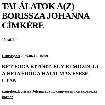
TALÁLATOK A(Z)
BORISSZA JOHANNA
CÍMKÉRE
10 találat
Csupasport
2025.06.12. 16:59
KÉT FOGA KITÖRT, EGY ELMOZDULT
A HELYÉRŐL A HATALMAS ESÉSE
UTÁN
szájsebész
Borissza Johanna
bajnokság
verseny
kerékpározás
kórház