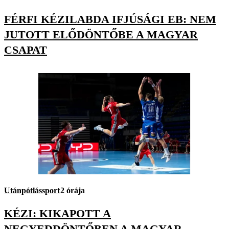
FÉRFI KÉZILABDA IFJÚSÁGI EB: NEM
JUTOTT ELŐDÖNTŐBE A MAGYAR
CSAPAT
Utánpótlássport
2 órája
KÉZI: KIKAPOTT A
NEGYEDDÖNTŐBEN A MAGYAR