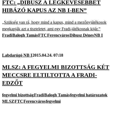
FTC: „DIBUSZ A LEGKEVESEBBET
HIBÁZÓ KAPUS AZ NB I-BEN”
„Szükség van rá, hogy mind a kapus, mind a mezőnyjátékosok
megkapják azt a tiszteletet, ami egy Fradi-játékosnak kijár.”
Fradi
Balogh Tamás
FTC
Ferencváros
Dibusz Dénes
NB I
Labdarúgó NB I
2015.04.24. 07:18
MLSZ: A FEGYELMI BIZOTTSÁG KÉT
MECCSRE ELTILTOTTA A FRADI-
EDZŐT
fegyelmi bizottság
Fradi
Balogh Tamás
fegyelmi határozatok
MLSZ
FTC
Ferencváros
fegyelmi