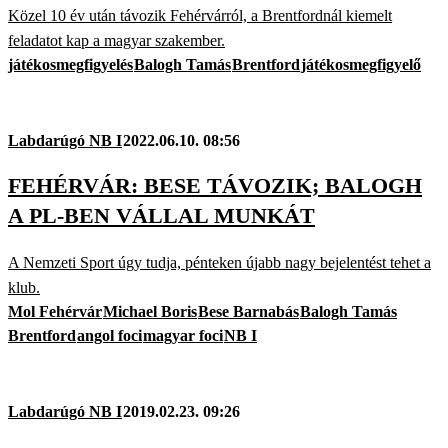
Közel 10 év után távozik Fehérvárról, a Brentfordnál kiemelt
feladatot kap a magyar szakember.
játékosmegfigyelés
Balogh Tamás
Brentford
játékosmegfigyelő
Labdarúgó NB I
2022.06.10. 08:56
FEHÉRVÁR: BESE TÁVOZIK; BALOGH
A PL-BEN VÁLLAL MUNKÁT
A Nemzeti Sport úgy tudja, pénteken újabb nagy bejelentést tehet a
klub.
Mol Fehérvár
Michael Boris
Bese Barnabás
Balogh Tamás
Brentford
angol foci
magyar foci
NB I
Labdarúgó NB I
2019.02.23. 09:26