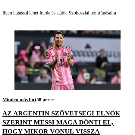
Ilyen hatással lehet Iraola és stábja Szoboszlai pontrúgásaira
Minden más foci
58 perce
AZ ARGENTIN SZÖVETSÉGI ELNÖK
SZERINT MESSI MAGA DÖNTI EL,
HOGY MIKOR VONUL VISSZA