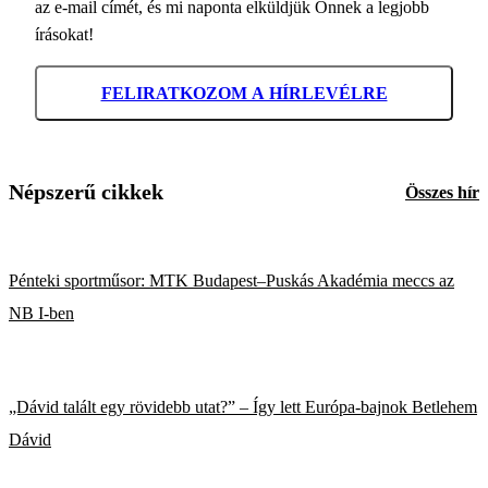
az e-mail címét, és mi naponta elküldjük Önnek a legjobb
írásokat!
FELIRATKOZOM A HÍRLEVÉLRE
Népszerű cikkek
Összes hír
Pénteki sportműsor: MTK Budapest–Puskás Akadémia meccs az
NB I-ben
„Dávid talált egy rövidebb utat?” – Így lett Európa-bajnok Betlehem
Dávid