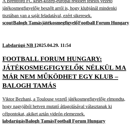
A Brentford FC kelet-közép-európai régióért felelős vezető
játékosmegfigyelője beszélt arról is, hogy klubjánál mindenki
tisztában van a saját feladatával, ezért sikeresek.
scout
Balogh Tamás
játékosmegfigyelő
Football Forum Hungary
Labdarúgó NB I
2025.04.29. 11:54
FOOTBALL FORUM HUNGARY:
JÁTÉKOSMEGFIGYELŐK NÉLKÜL MA
MÁR NEM MŰKÖDHET EGY KLUB –
BALOGH TAMÁS
Viktor Bezhani, a Toulouse vezető játékosmegfigyelője elmondta,
hogy nagyjából hetven mutató átlagolásával választanak ki
célpontokat, akiket aztán videón elemeznek.
labdarúgás
Balogh Tamás
Football Forum Hungary