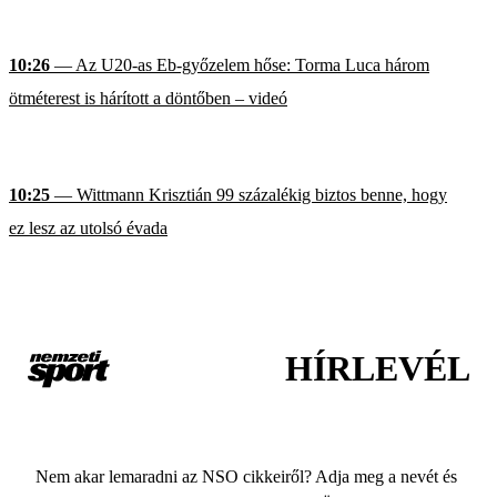
10:26
— Az U20-as Eb-győzelem hőse: Torma Luca három
ötméterest is hárított a döntőben – videó
10:25
— Wittmann Krisztián 99 százalékig biztos benne, hogy
ez lesz az utolsó évada
HÍRLEVÉL
Nem akar lemaradni az NSO cikkeiről? Adja meg a nevét és