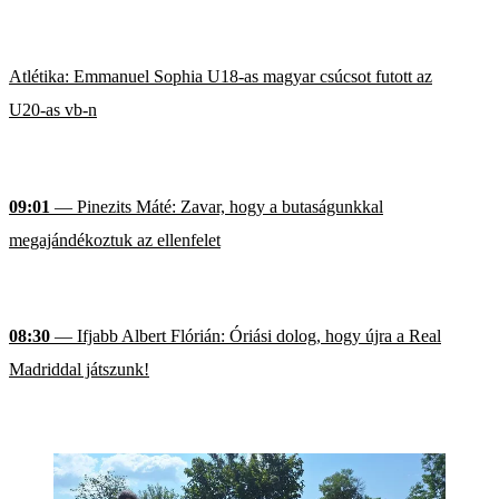
Atlétika: Emmanuel Sophia U18-as magyar csúcsot futott az
U20-as vb-n
09:01
— Pinezits Máté: Zavar, hogy a butaságunkkal
megajándékoztuk az ellenfelet
08:30
— Ifjabb Albert Flórián: Óriási dolog, hogy újra a Real
Madriddal játszunk!