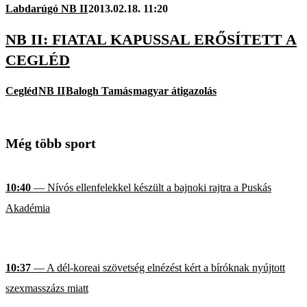
Labdarúgó NB II
2013.02.18. 11:20
NB II: FIATAL KAPUSSAL ERŐSÍTETT A
CEGLÉD
Cegléd
NB II
Balogh Tamás
magyar átigazolás
Még több sport
10:40
— Nívós ellenfelekkel készült a bajnoki rajtra a Puskás
Akadémia
10:37
— A dél-koreai szövetség elnézést kért a bíróknak nyújtott
szexmasszázs miatt