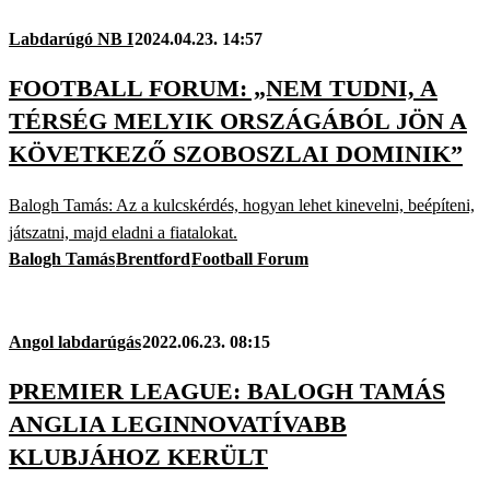
Labdarúgó NB I
2024.04.23. 14:57
FOOTBALL FORUM: „NEM TUDNI, A
TÉRSÉG MELYIK ORSZÁGÁBÓL JÖN A
KÖVETKEZŐ SZOBOSZLAI DOMINIK”
Balogh Tamás: Az a kulcskérdés, hogyan lehet kinevelni, beépíteni,
játszatni, majd eladni a fiatalokat.
Balogh Tamás
Brentford
Football Forum
Angol labdarúgás
2022.06.23. 08:15
PREMIER LEAGUE: BALOGH TAMÁS
ANGLIA LEGINNOVATÍVABB
KLUBJÁHOZ KERÜLT