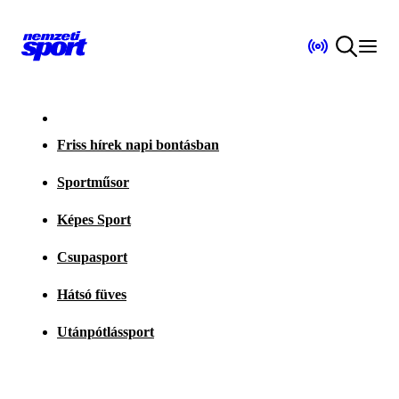
Friss hírek napi bontásban
Sportműsor
Képes Sport
Csupasport
Hátsó füves
Utánpótlássport