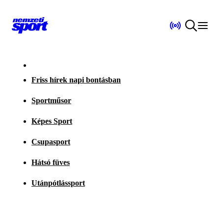
Friss hírek napi bontásban
Sportműsor
Képes Sport
Csupasport
Hátsó füves
Utánpótlássport