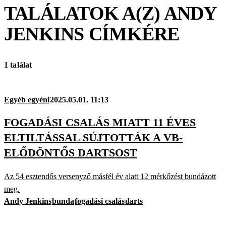
TALÁLATOK A(Z)
ANDY
JENKINS
CÍMKÉRE
1 találat
Egyéb egyéni
2025.05.01. 11:13
FOGADÁSI CSALÁS MIATT 11 ÉVES
ELTILTÁSSAL SÚJTOTTÁK A VB-
ELŐDÖNTŐS DARTSOST
Az 54 esztendős versenyző másfél év alatt 12 mérkőzést bundázott
meg.
Andy Jenkins
bunda
fogadási csalás
darts