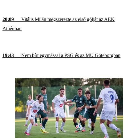
20:09
— Vitális Milán megszerezte az első gólját az AEK
Athénban
19:43
— Nem bírt egymással a PSG és az MU Göteborgban