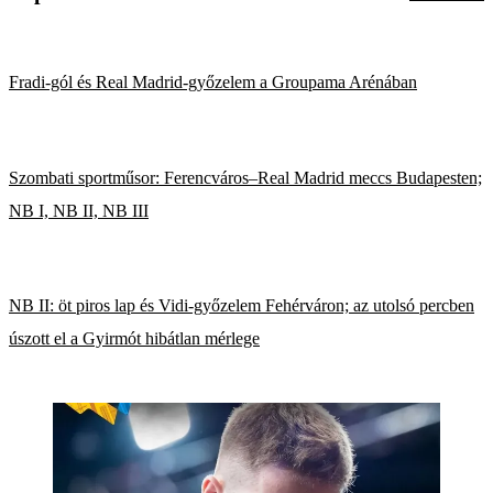
Fradi-gól és Real Madrid-győzelem a Groupama Arénában
Szombati sportműsor: Ferencváros–Real Madrid meccs Budapesten;
NB I, NB II, NB III
NB II: öt piros lap és Vidi-győzelem Fehérváron; az utolsó percben
úszott el a Gyirmót hibátlan mérlege