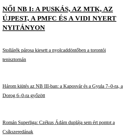
NŐI NB I: A PUSKÁS, AZ MTK, AZ
ÚJPEST, A PMFC ÉS A VIDI NYERT
NYITÁNYON
Stollárék párosa kiesett a nyolcaddöntőben a torontói
tenisztornán
Három kiütés az NB III-ban: a Kaposvár és a Gyula 7–0-ra, a
Dorog 6–0-ra győzött
Román Superliga: Czékus Ádám duplája sem ért pontot a
Csíkszeredának