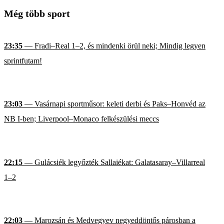
Még több sport
23:35
— Fradi–Real 1–2, és mindenki örül neki; Mindig legyen
sprintfutam!
23:03
— Vasárnapi sportműsor: keleti derbi és Paks–Honvéd az
NB I-ben; Liverpool–Monaco felkészülési meccs
22:15
— Gulácsiék legyőzték Sallaiékat: Galatasaray–Villarreal
1–2
22:03
— Marozsán és Medvegyev negyeddöntős párosban a