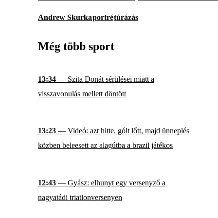
Andrew Skurka
portré
túrázás
Még több sport
13:34
— Szita Donát sérülései miatt a
visszavonulás mellett döntött
13:23
— Videó: azt hitte, gólt lőtt, majd ünneplés
közben beleesett az alagútba a brazil játékos
12:43
— Gyász: elhunyt egy versenyző a
nagyatádi triatlonversenyen