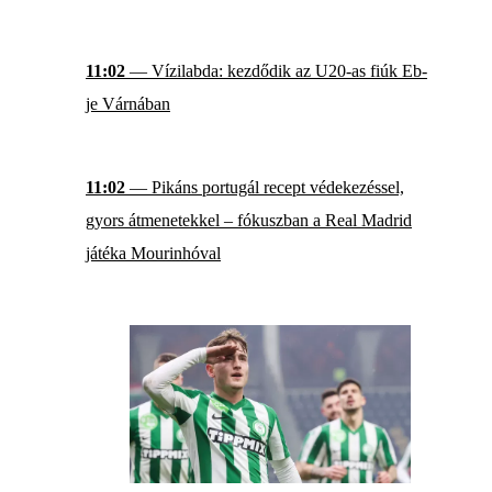
11:02
— Vízilabda: kezdődik az U20-as fiúk Eb-
je Várnában
11:02
— Pikáns portugál recept védekezéssel,
gyors átmenetekkel – fókuszban a Real Madrid
játéka Mourinhóval