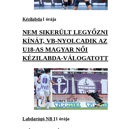
Kézilabda
1 órája
NEM SIKERÜLT LEGYŐZNI
KÍNÁT, VB-NYOLCADIK AZ
U18-AS MAGYAR NŐI
KÉZILABDA-VÁLOGATOTT
Labdarúgó NB I
1 órája