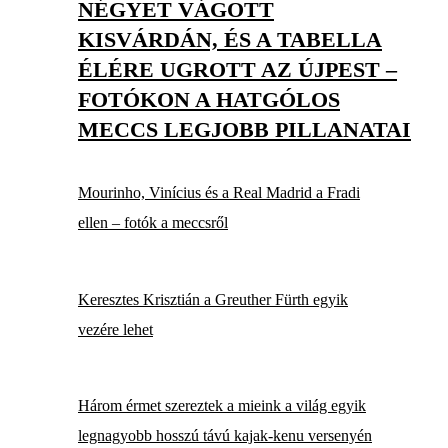
NÉGYET VÁGOTT
KISVÁRDÁN, ÉS A TABELLA
ÉLÉRE UGROTT AZ ÚJPEST –
FOTÓKON A HATGÓLOS
MECCS LEGJOBB PILLANATAI
Mourinho, Vinícius és a Real Madrid a Fradi
ellen – fotók a meccsről
Keresztes Krisztián a Greuther Fürth egyik
vezére lehet
Három érmet szereztek a mieink a világ egyik
legnagyobb hosszú távú kajak-kenu versenyén