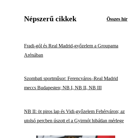
Népszerű cikkek
Összes hír
Fradi-gól és Real Madrid-győzelem a Groupama
Arénában
Szombati sportműsor: Ferencváros–Real Madrid
meccs Budapesten; NB I, NB II, NB III
NB II: öt piros lap és Vidi-győzelem Fehérváron; az
utolsó percben úszott el a Gyirmót hibátlan mérlege