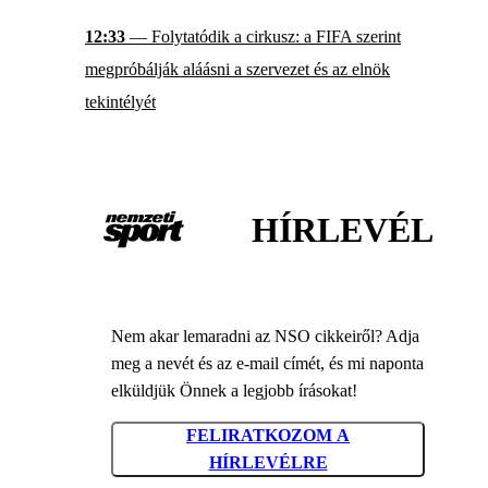
12:33
— Folytatódik a cirkusz: a FIFA szerint
megpróbálják aláásni a szervezet és az elnök
tekintélyét
HÍRLEVÉL
Nem akar lemaradni az NSO cikkeiről? Adja
meg a nevét és az e-mail címét, és mi naponta
elküldjük Önnek a legjobb írásokat!
FELIRATKOZOM A
HÍRLEVÉLRE