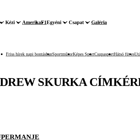
Kézi
Amerika
F1
Egyéni
Csapat
Galéria
Friss hírek napi bontásban
Sportműsor
Képes Sport
Csupasport
Hátsó füves
Utá
DREW SKURKA
CÍMKÉR
UPERMANJE