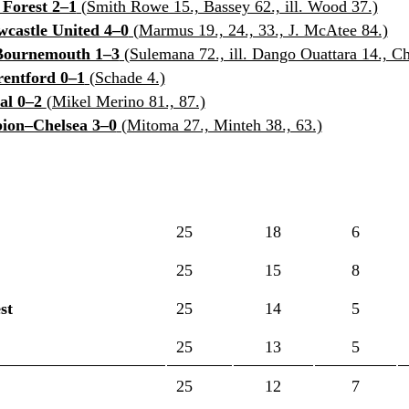
Forest 2–1
(Smith Rowe 15., Bassey 62., ill. Wood 37.)
castle United 4–0
(Marmus 19., 24., 33., J. McAtee 84.)
ournemouth 1–3
(Sulemana 72., ill. Dango Ouattara 14., Chr
entford 0–1
(Schade 4.)
nal 0–2
(Mikel Merino 81., 87.)
ion–Chelsea 3–0
(Mitoma 27., Minteh 38., 63.)
25
18
6
25
15
8
st
25
14
5
25
13
5
25
12
7