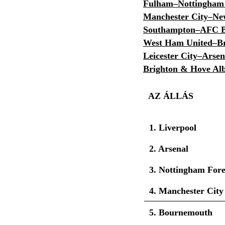
Fulham–Nottingham 
Manchester City–New
Southampton–AFC B
West Ham United–Br
Leicester City–Arse
Brighton & Hove Alb
AZ ÁLLÁS
1. Liverpool
2. Arsenal
3. Nottingham Fore
4. Manchester City
5. Bournemouth