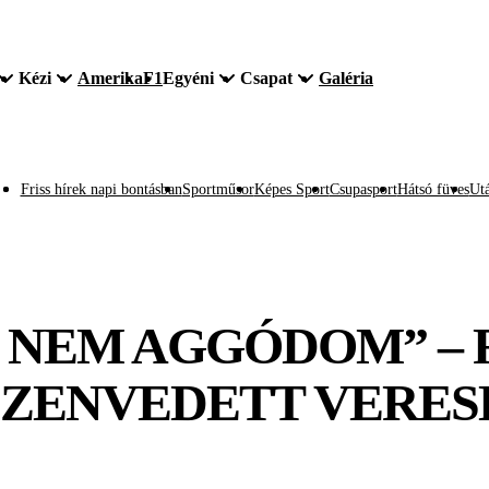
Kézi
Amerika
F1
Egyéni
Csapat
Galéria
Friss hírek napi bontásban
Sportműsor
Képes Sport
Csupasport
Hátsó füves
Utá
 NEM AGGÓDOM” –
SZENVEDETT VERES