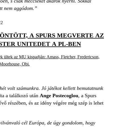
ően, s csak meccseket akarok nyerni. Sokkal
iatt nem aggódom.”
22
ÖNTÖTT, A SPURS MEGVERTE AZ
STER UNITEDET A PL-BEN
ek ültek az MU kispadján: Amass, Fletcher, Fredericson,
 Moorhouse, Obi.
hét volt számunkra. Jó játékot kellett bemutatnunk
a a találkozó után
Ange Postecoglou
, a Spurs
vő részében, és az idény végére még szép is lehet
nyilvánvaló cél Európa, de úgy gondolom, hogy