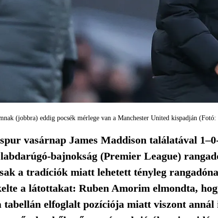
ak (jobbra) eddig pocsék mérlege van a Manchester United kispadján (Fotó:
pur vasárnap James Maddison találatával 1–0-
i labdarúgó-bajnokság (Premier League) rangadó
csak a tradíciók miatt lehetett tényleg rangadón
elte a látottakat: Ruben Amorim elmondta, hogy
a tabellán elfoglalt pozíciója miatt viszont ann