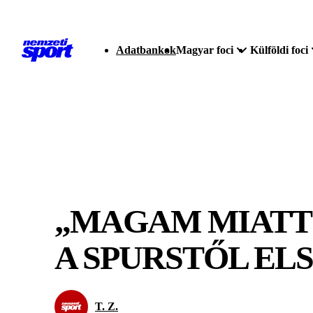
Adatbankok
Magyar foci
Külföldi foci
„MAGAM MIATT
A SPURSTŐL EL
T. Z.