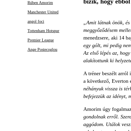
bízik, hogy ebből
Rúben Amorim
Manchester United
angol foci
„Amit látnak önök, és 
meggyőződésem mellet
Tottenham Hotspur
menedzsere, aki 14 ba
Premier League
egy gólt, mi pedig nem
Ange Postecoglou
Az első lépés az, hogy
alakítottunk ki helyze
A tréner beszélt arról
a következő, Everton 
néhányuk vissza is tér
befejezzük az idényt,
Amorim úgy fogalmazot
gondolnak erről. Szer
aggódom. Utálok veszít