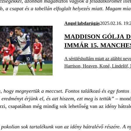
ézségekkel, azonban magabiztos vagyok a feladatkörömet illet
, a csapat és a tabellán elfoglalt helyezés miatt. Magam m
Angol labdarúgás
2025.02.16. 19:
MADDISON GÓLJA D
IMMÁR 15. MANCHE
A sérüléshullám miatt az alábbi nev
Harrison, Heaven, Koné, Lindelöf,
, hogy megnyertük a meccset. Fontos találkozó és egy fontos 
eredményt érjünk el, és azt hiszem, ezt meg is tettük”
– mondt
rzi, csapatában még mindig sok lehetőség van az idény hátralé
 pokolian sok tartalékunk van az idény hátralévő részére. A 