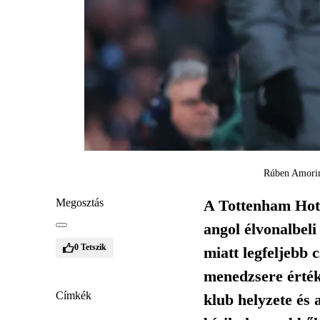
Rúben Amorimn
Megosztás
A Tottenham Hots
angol élvonalbel
0
Tetszik
miatt legfeljebb 
menedzsere érték
Címkék
klub helyzete és 