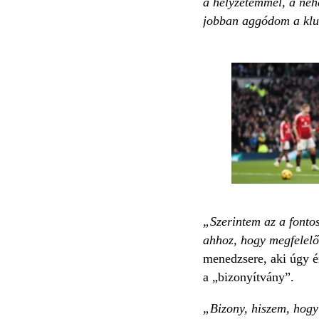
a helyzetemmel, a neh
jobban aggódom a klub
„Szerintem az a fontos
ahhoz, hogy megfelelő 
menedzsere, aki úgy é
a „bizonyítvány”.
„Bizony, hiszem, hogy