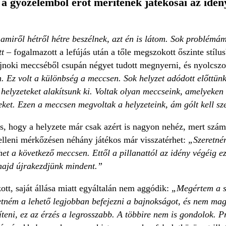
 a győzelemből erőt merítenek játékosai az idén
amiről hétről hétre beszélnek, azt én is látom. Sok problémá
t
– fogalmazott a lefújás után a tőle megszokott őszinte stíl
jnoki meccséből csupán négyet tudott megnyerni, és nyolcszor
. Ez volt a különbség a meccsen. Sok helyzet adódott előttünk
 helyzeteket alakítsunk ki. Voltak olyan meccseink, amelyeken
teket. Ezen a meccsen megvoltak a helyzeteink, ám gólt kell s
 is, hogy a helyzete már csak azért is nagyon nehéz, mert szám
elleni mérkőzésen néhány játékos már visszatérhet:
„Szeretnén
het a következő meccsen. Ettől a pillanattól az idény végéig ez
 majd újrakezdjünk mindent.”
t, saját állása miatt egyáltalán nem aggódik:
„Megértem a sz
etném a lehető legjobban befejezni a bajnokságot, és nem mag
eni, ez az érzés a legrosszabb. A többire nem is gondolok. P