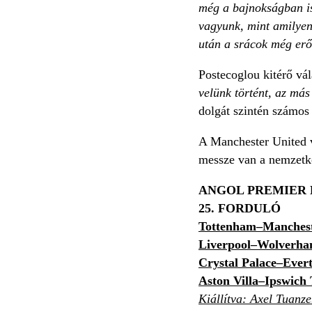
még a bajnokságban is
vagyunk, mint amilyen
után a srácok még erő
Postecoglou kitérő vál
velünk történt, az más
dolgát szintén számos 
A Manchester United ve
messze van a nemzetkö
ANGOL PREMIER
25. FORDULÓ
Tottenham–Manchest
Liverpool–Wolverh
Crystal Palace–Ever
Aston Villa–Ipswich
Kiállítva: Axel Tuanze