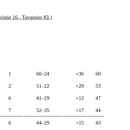
istie 16., Tavarnier 83.)
1
60–24
+36
60
2
51–22
+29
53
6
41–29
+12
47
7
52–35
+17
44
6
44–29
+15
43