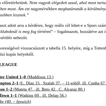
 előretörhetünk. Nem vagyok elégedett azzal, ahol most tartu
ben most. Ám ezt nagymértékben meghatározták a körülmények
sebben lesznek.”
aszt adott arra a kérdésre, hogy reális cél lehet-e a Spurs sz
 kluboknál is meg fog történni
” – fogalmazott, hozzátéve azt 
sérülés nehezíti.
reségével visszacsúszott a tabella 15. helyére, míg a Tottenh
zi kupás helyektől.
 LEAGUE
er United 1–0
(Maddison 13.)
ampton 2–1
(L. Díaz 15., Szalah 37. – 11-esből, ill. Cunha 67.
ton 1–2
(Mateta 47., ill. Beto 42., C. Alcaraz 80.)
 Town 1–1
(Watkins 69., ill. Delap 56.)
be (40. – Ipswich)