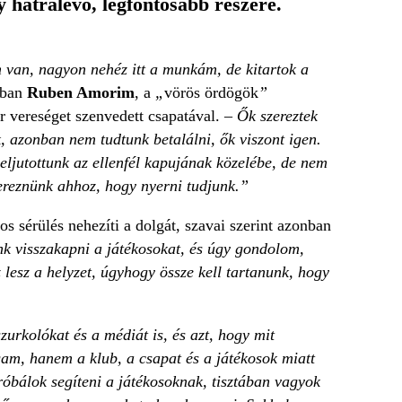
y hátralévő, legfontosabb részére.
m van, nagyon nehéz itt a munkám, de kitartok a
usban
Ruben Amorim
, a
„
vörös ördögök
”
 vereséget szenvedett csapatával. –
Ők szereztek
, azonban nem tudtunk betalálni, ők viszont igen.
 eljutottunk az ellenfél kapujának közelébe, de nem
zereznünk ahhoz, hogy nyerni tudjunk.”
os sérülés nehezíti a dolgát, szavai szerint azonban
k visszakapni a játékosokat, és úgy gondolom,
 lesz a helyzet, úgyhogy össze kell tartanunk, hogy
urkolókat és a médiát is, és azt, hogy mit
am, hanem a klub, a csapat és a játékosok miatt
róbálok segíteni a játékosoknak, tisztában vagyok