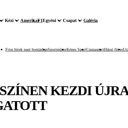
Kézi
Amerika
F1
Egyéni
Csapat
Galéria
Friss hírek napi bontásban
Sportműsor
Képes Sport
Csupasport
Hátsó füves
Utá
SZÍNEN KEZDI ÚJR
GATOTT