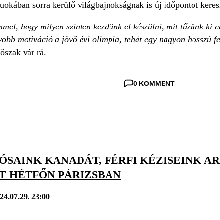
uokában sorra kerülő világbajnokságnak is új időpontot keres
el, hogy milyen szinten kezdünk el készülni, mit tűzünk ki cé
obb motiváció a jövő évi olimpia, tehát egy nagyon hosszú fe
dőszak vár rá.
0 KOMMENT
ÓSAINK KANADÁT, FÉRFI KÉZISEINK A
T HÉTFŐN PÁRIZSBAN
24.07.29. 23:00