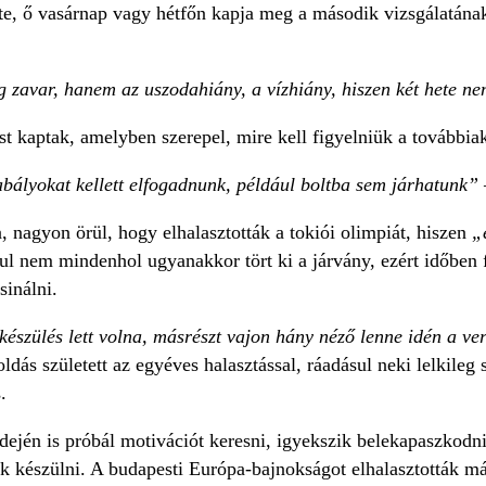
e, ő vasárnap vagy hétfőn kapja meg a második vizsgálatána
 zavar, hanem az uszodahiány, a vízhiány, hiszen két hete n
st kaptak, amelyben szerepel, mire kell figyelniük a továbbiak
bályokat kellett elfogadnunk, például boltba sem járhatunk”
 nagyon örül, hogy elhalasztották a tokiói olimpiát, hiszen
„
sul nem mindenhol ugyanakkor tört ki a járvány, ezért időben
sinálni.
készülés lett volna, másrészt vajon hány néző lenne idén a v
dás született az egyéves halasztással, ráadásul neki lelkileg
.
idején is próbál motivációt keresni, igyekszik belekapaszkod
ak készülni. A budapesti Európa-bajnokságot elhalasztották m