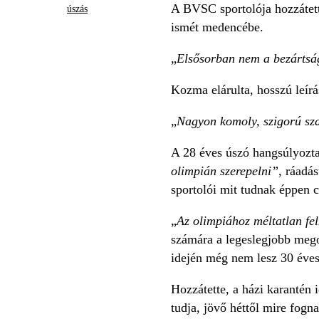
A BVSC sportolója hozzátett
úszás
ismét medencébe.
„
Elsősorban nem a bezártság
Kozma elárulta, hosszú leírá
„
Nagyon komoly, szigorú sza
A 28 éves úszó hangsúlyozta,
olimpián szerepelni”
, ráadá
sportolói mit tudnak éppen c
„
Az olimpiához méltatlan fel
számára a legeslegjobb megol
idején még nem lesz 30 éves
Hozzátette, a házi karantén 
tudja, jövő héttől mire fogn