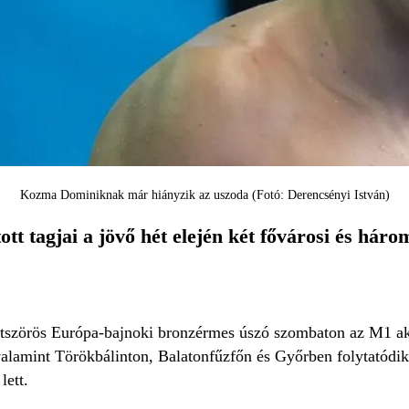
Kozma Dominiknak már hiányzik az uszoda (Fotó: Derencsényi István)
t tagjai a jövő hét elején két fővárosi és háro
 ötszörös Európa-bajnoki bronzérmes úszó szombaton az M1 ak
alamint Törökbálinton, Balatonfűzfőn és Győrben folytatódi
lett.