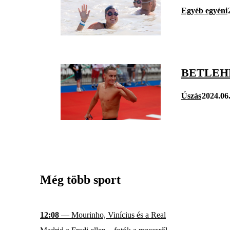
Egyéb egyéni
BETLEHE
Úszás
2024.06
Még több sport
12:08
— Mourinho, Vinícius és a Real