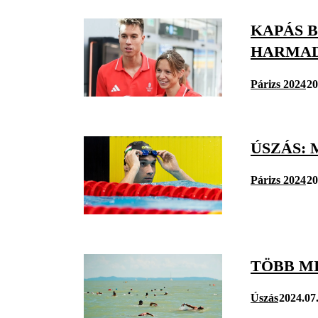
KAPÁS 
HARMAD
Párizs 2024
20
ÚSZÁS: 
Párizs 2024
20
TÖBB M
Úszás
2024.07