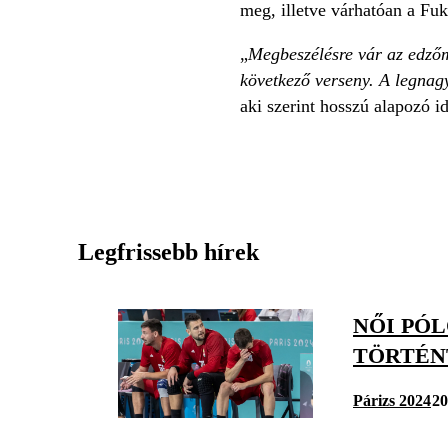
meg, illetve várhatóan a Fuk
„
Megbeszélésre vár az edzőmm
következő verseny. A legnagy
aki szerint hosszú alapozó i
Legfrissebb hírek
NŐI PÓL
TÖRTÉN
Párizs 2024
20