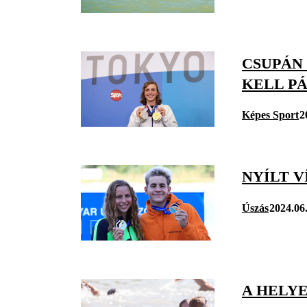
CSUPÁN 
KELL P
Képes Sport
2
NYÍLT V
Úszás
2024.06
A HELY