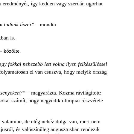
k eredményét, így kedden vagy szerdán ugorhat
em tudunk úszni”
–
mondta.
ban is.
–
közölte.
egy fokkal nehezebb lett volna ilyen felkészüléssel
 folyamatosan el van csúszva, hogy melyik ország
ersenyeken?”
–
magyarázta. Kozma rávilágított:
 sokat számít, hogy negyedik olimpiai részvétele
ni valamibe, de elég nehéz dolga van, mert nem
ájusról, és valószínűleg augusztusban rendezik