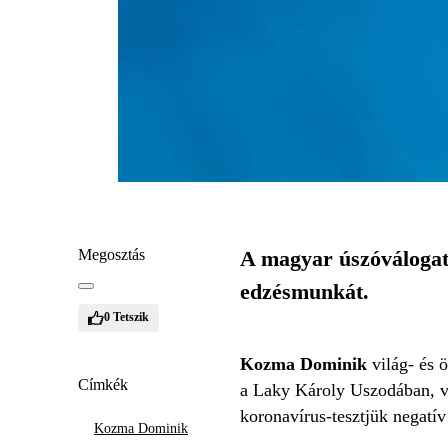
Megosztás
A magyar úszóválogatot
edzésmunkát.
0
Tetszik
Kozma Dominik
világ- és
Címkék
a Laky Károly Uszodában, v
koronavírus-tesztjük negatív 
Kozma Dominik