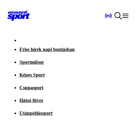
Friss hírek napi bontásban
Sportműsor
Képes Sport
Csupasport
Hátsó füves
Utánpótlássport