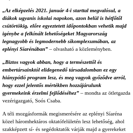
„Az elképzelés 2021. január 4-i starttal megvalósul, a
diákok ugyanis iskolai napokon, azon belül is hétfőtől
csütörtökig, előre egyeztetett időpontokban vehetik majd
igénybe a felkínált lehetőségeket Magyarország
legnagyobb és legmodernebb síkomplexumában, az
eplényi Síarénában”
– olvasható a közleményben.
„Biztos vagyok abban, hogy a természettől és
embertársainktól elidegenedő társadalomban ez egy
hiánypótló program lesz, és meg vagyok győződve arról,
hogy ezzel jelentős mértékben hozzájárulunk
gyermekeink érzelmi fejlődéséhez”
– mondta az ötletgazda
vezérigazgató, Soós Csaba.
A téli mozgásformák megismerésére az eplényi Síaréna
közel háromhektáros oktatófelületén lesz lehetőség, ahol
szakképzett sí- és segédoktatók várják majd a gyerekeket