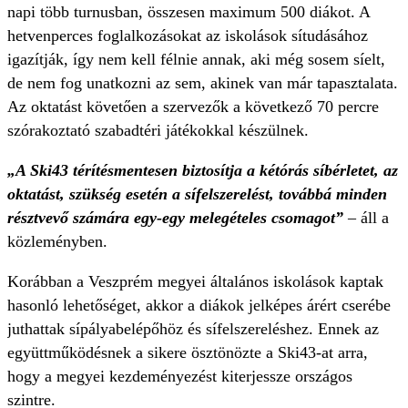
napi több turnusban, összesen maximum 500 diákot. A
hetvenperces foglalkozásokat az iskolások sítudásához
igazítják, így nem kell félnie annak, aki még sosem síelt,
de nem fog unatkozni az sem, akinek van már tapasztalata.
Az oktatást követően a szervezők a következő 70 percre
szórakoztató szabadtéri játékokkal készülnek.
„A Ski43 térítésmentesen biztosítja a kétórás síbérletet, az
oktatást, szükség esetén a sífelszerelést, továbbá minden
résztvevő számára egy-egy melegételes csomagot”
– áll a
közleményben.
Korábban a Veszprém megyei általános iskolások kaptak
hasonló lehetőséget, akkor a diákok jelképes árért cserébe
juthattak sípályabelépőhöz és sífelszereléshez. Ennek az
együttműködésnek a sikere ösztönözte a Ski43-at arra,
hogy a megyei kezdeményezést kiterjessze országos
szintre.