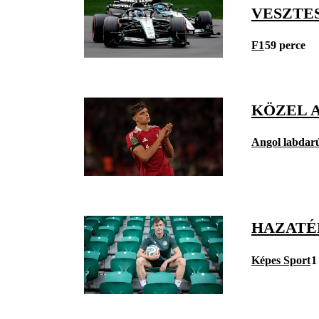
VESZTES
F1
59 perce
KÖZEL A
Angol labdar
HAZATÉ
Képes Sport
1