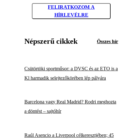
FELIRATKOZOM A
HÍRLEVÉLRE
Népszerű cikkek
Összes hír
Csütörtöki sportműsor: a DVSC és az ETO is a
Kl harmadik selejtezőkörében lép pályára
Barcelona vagy Real Madrid? Rodri meghozta
a döntést – sajtóhír
Raúl Asencio a Liverpool célkeresztjében; 45