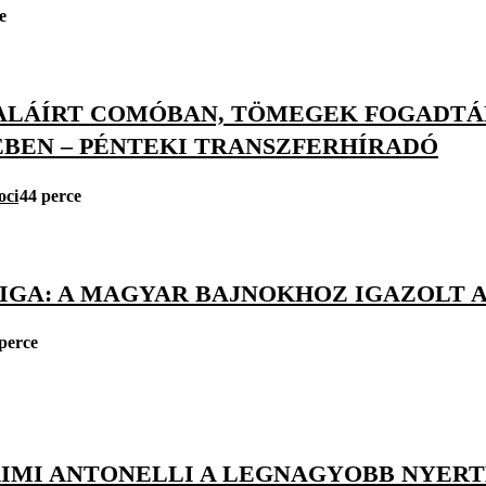
e
ALÁÍRT COMÓBAN, TÖMEGEK FOGADTÁK
ÉBEN – PÉNTEKI TRANSZFERHÍRADÓ
oci
44 perce
LIGA: A MAGYAR BAJNOKHOZ IGAZOLT 
perce
KIMI ANTONELLI A LEGNAGYOBB NYERT