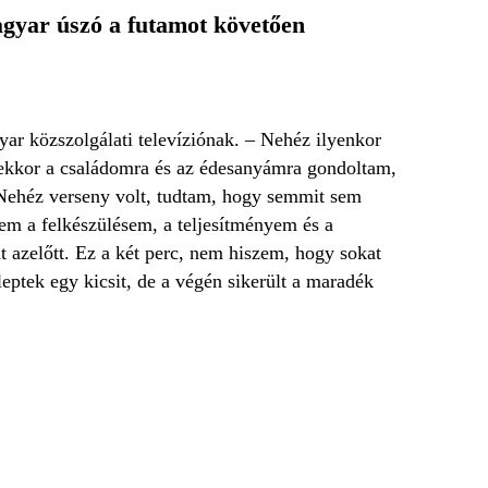
agyar úszó a futamot követően
yar közszolgálati televíziónak. – Nehéz ilyenkor
e ekkor a családomra és az édesanyámra gondoltam,
 Nehéz verseny volt, tudtam, hogy semmit sem
em a felkészülésem, a teljesítményem és a
t azelőtt. Ez a két perc, nem hiszem, hogy sokat
leptek egy kicsit, de a végén sikerült a maradék