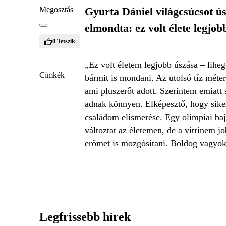
Megosztás
Gyurta Dániel világcsúcsot ú
elmondta: ez volt élete legjob
0
Tetszik
„Ez volt életem legjobb úszása – lihe
Címkék
bármit is mondani. Az utolsó tíz méte
ami pluszerőt adott. Szerintem emiatt
adnak könnyen. Elképesztő, hogy siker
családom elismerése. Egy olimpiai baj
változtat az életemen, de a vitrinem j
erőmet is mozgósítani. Boldog vagyok.
Legfrissebb hírek