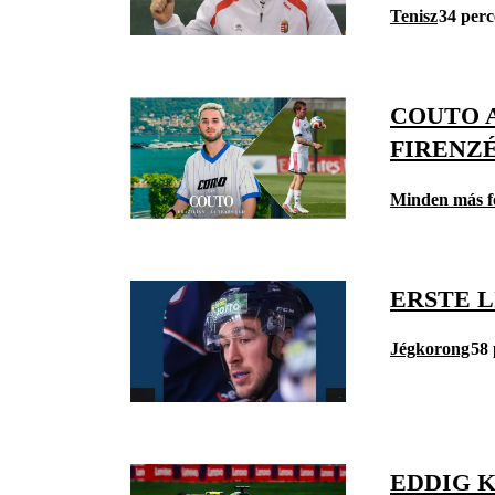
Tenisz
34 perc
COUTO 
FIRENZ
Minden más f
ERSTE 
Jégkorong
58 
EDDIG 