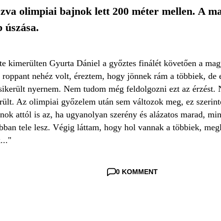
szva olimpiai bajnok lett 200 méter mellen. A m
b úszása.
gte kimerülten Gyurta Dániel a győztes finálét követően a mag
r roppant nehéz volt, éreztem, hogy jönnek rám a többiek, d
 sikerült nyernem. Nem tudom még feldolgozni ezt az érzést.
ült. Az olimpiai győzelem után sem változok meg, ez szerint
nok attól is az, ha ugyanolyan szerény és alázatos marad, min
obban tele lesz. Végig láttam, hogy hol vannak a többiek, meg
.."
0 KOMMENT