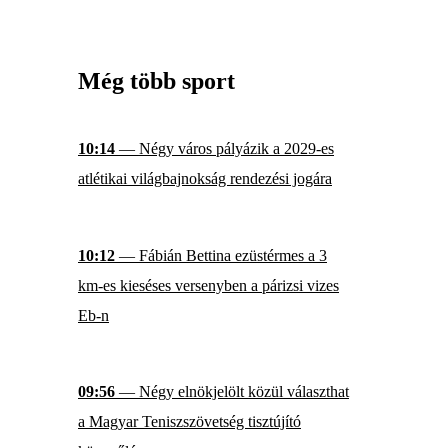
Még több sport
10:14
— Négy város pályázik a 2029-es
atlétikai világbajnokság rendezési jogára
10:12
— Fábián Bettina ezüstérmes a 3
km-es kieséses versenyben a párizsi vizes
Eb-n
09:56
— Négy elnökjelölt közül választhat
a Magyar Teniszszövetség tisztújító