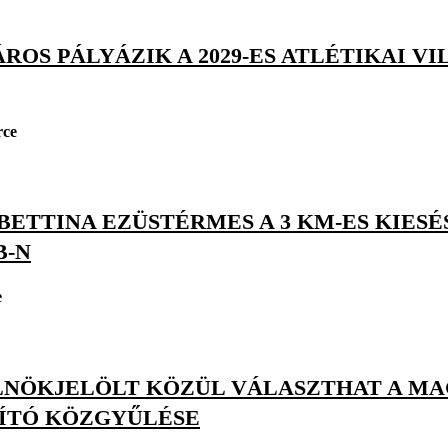
ROS PÁLYÁZIK A 2029-ES ATLÉTIKAI 
rce
BETTINA EZÜSTÉRMES A 3 KM-ES KIESÉ
B-N
e
LNÖKJELÖLT KÖZÜL VÁLASZTHAT A MA
JÍTÓ KÖZGYŰLÉSE