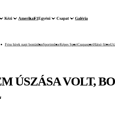
Kézi
Amerika
F1
Egyéni
Csapat
Galéria
Friss hírek napi bontásban
Sportműsor
Képes Sport
Csupasport
Hátsó füves
Utá
EM ÚSZÁSA VOLT, B
L