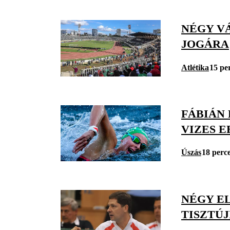
NÉGY VÁ
JOGÁRA
Atlétika
15 pe
FÁBIÁN 
VIZES E
Úszás
18 perc
NÉGY E
TISZTÚ