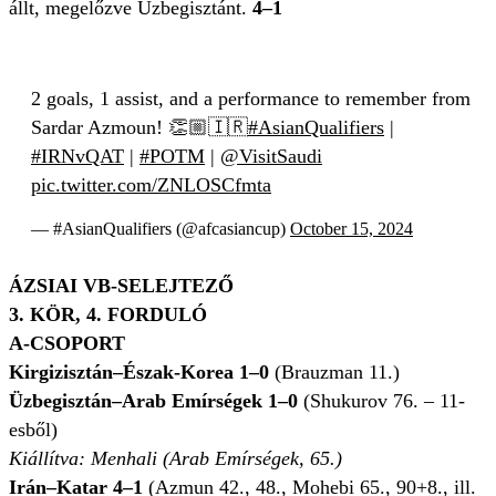
állt, megelőzve Üzbegisztánt.
4–1
2 goals, 1 assist, and a performance to remember from
Sardar Azmoun! 👏🏼🇮🇷
#AsianQualifiers
|
#IRNvQAT
|
#POTM
|
@VisitSaudi
pic.twitter.com/ZNLOSCfmta
— #AsianQualifiers (@afcasiancup)
October 15, 2024
ÁZSIAI VB-SELEJTEZŐ
3. KÖR, 4. FORDULÓ
A-CSOPORT
Kirgizisztán–Észak-Korea 1–0
(Brauzman 11.)
Üzbegisztán–Arab Emírségek 1–0
(Shukurov 76. – 11-
esből)
Kiállítva: Menhali (Arab Emírségek, 65.)
Irán–Katar 4–1
(Azmun 42., 48., Mohebi 65., 90+8., ill.