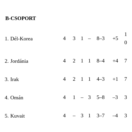
B-CSOPORT
1
4
3
1
–
8–3
+5
1. Dél-Korea
0
4
2
1
1
8–4
+4
7
2. Jordánia
4
2
1
1
4–3
+1
7
3. Irak
4
1
–
3
5–8
–3
3
4. Omán
4
–
3
1
3–7
–4
3
5. Kuvait