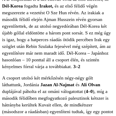
Dél-Korea
fogadta
Irakot,
és az első félidő végén
megszerezte a vezetést O Sze Hun révén. Az irakiak a
második félidő elején Ajman Husszein révén gyorsan
egyenlítettek, de az utolsó negyedórában Dél-Korea két
újabb góllal eldöntötte a három pont sorsát. S ez még úgy
is igaz, hogy a hatperces ráadás ötödik percében Irak egy
szöglet után Rebin Szulaka fejesével még szépített, ám az
egyenlítésre már nem maradt idő. Dél-Korea – Japánhoz
hasonlóan – 10 ponttal áll a csoport élén, és szintén
kényelmes fórral várja a továbbiakat.
3–2
A csoport utolsó két mérkőzésén négy-négy gólt
láthattunk, Jordánia
Jazan Al-Najmat
és
Ali Olvan
duplájával páholta el az ománi válogatottat (
4–0
), míg a
második félidőben megfogyatkozó palesztinok kétszer is
hátrányba kerültek Kuvait ellen, de mindkétszer
(másodszor a ráadásban) egyenlíteni tudtak, így egy pontot