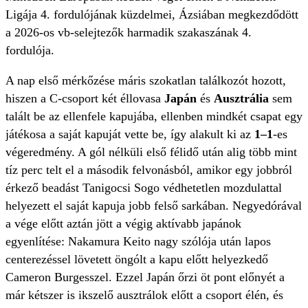
Ligája 4. fordulójának küzdelmei, Ázsiában megkezdődött
a 2026-os vb-selejtezők harmadik szakaszának 4.
fordulója.
A nap első mérkőzése máris szokatlan találkozót hozott,
hiszen a C-csoport két éllovasa
Japán
és
Ausztrália
sem
talált be az ellenfele kapujába, ellenben mindkét csapat egy
játékosa a saját kapuját vette be, így alakult ki az
1–1
-es
végeredmény. A gól nélküli első félidő után alig több mint
tíz perc telt el a második felvonásból, amikor egy jobbról
érkező beadást Tanigocsi Sogo védhetetlen mozdulattal
helyezett el saját kapuja jobb felső sarkában. Negyedórával
a vége előtt aztán jött a végig aktívabb japánok
egyenlítése: Nakamura Keito nagy szólója után lapos
centerezéssel lövetett öngólt a kapu előtt helyezkedő
Cameron Burgesszel. Ezzel Japán őrzi öt pont előnyét a
már kétszer is ikszelő ausztrálok előtt a csoport élén, és