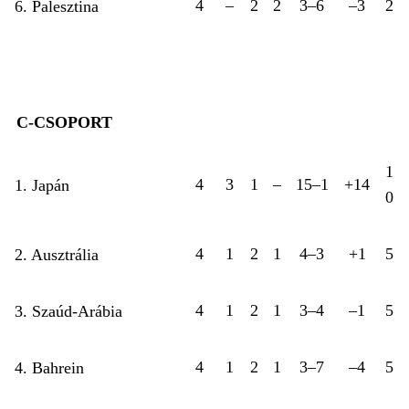
4
–
2
2
3–6
–3
2
6. Palesztina
C-CSOPORT
1
4
3
1
–
15–1
+14
1. Japán
0
4
1
2
1
4–3
+1
5
2. Ausztrália
4
1
2
1
3–4
–1
5
3. Szaúd-Arábia
4
1
2
1
3–7
–4
5
4. Bahrein