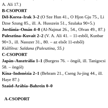
A. Ali 17.)
B-CSOPORT
Dél-Korea–Irak 3–2
(O Sze Hun 41., O Hjon Gju 75., Li
Dzse Szung 85., ill. A. Husszein 51., Szulaka 90+5.)
Jordánia–Omán 4–0
(Al-Najmat 26., 54., Olvan 49., 87.)
Palesztina–Kuvait 2–2
(V. A. Ali 41. – 11-esből, Kunbar
90+3., ill. Nasszer 31., 80. – az elsőt 11-esből)
Kiállítva: Saldana (Palesztina, 55.)
C-CSOPORT
Japán–Ausztrália 1–1
(Burgess 76. – öngól, ill. Tanigocsi
58. – öngól)
Kína–Indonézia 2–1
(Behram 21., Cseng Ju-jing 44., ill.
Haye 87.)
Szaúd-Arábia–Bahrein 0–0
A-CSOPORT