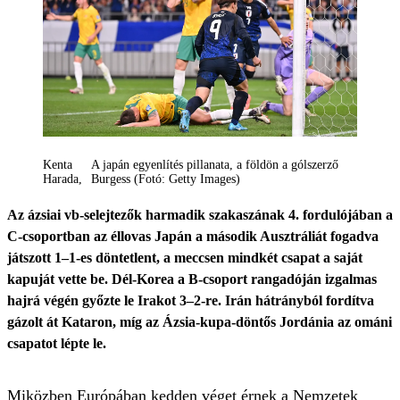
Kenta
A japán egyenlítés pillanata, a földön a gólszerző
Harada
Burgess (Fotó: Getty Images)
Az ázsiai vb-selejtezők harmadik szakaszának 4. fordulójában a
C-csoportban az éllovas Japán a második Ausztráliát fogadva
játszott 1–1-es döntetlent, a meccsen mindkét csapat a saját
kapuját vette be. Dél-Korea a B-csoport rangadóján izgalmas
hajrá végén győzte le Irakot 3–2-re. Irán hátrányból fordítva
gázolt át Kataron, míg az Ázsia-kupa-döntős Jordánia az ománi
csapatot lépte le.
Miközben Európában kedden véget érnek a Nemzetek