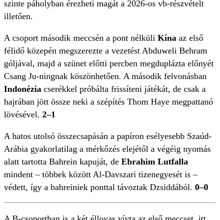
szinte páholyban érezheti magát a 2026-os vb-részvételt
illetően.
A csoport második meccsén a pont nélküli
Kína
az első
félidő közepén megszerezte a vezetést Abduweli Behram
góljával, majd a szünet előtti percben megduplázta előnyét
Csang Ju-ningnak köszönhetően. A második felvonásban
Indonézia
cserékkel próbálta frissíteni játékát, de csak a
hajrában jött össze neki a szépítés Thom Haye megpattanó
lövésével.
2–1
A hatos utolsó összecsapásán a papíron esélyesebb Szaúd-
Arábia gyakorlatilag a mérkőzés elejétől a végéig nyomás
alatt tartotta Bahrein kapuját, de
Ebrahim Lutfalla
mindent – többek között Al-Davszari tizenegyesét is –
védett, így a bahreiniek ponttal távoztak Dzsiddából.
0–0
A B-csoportban is a két éllovas vívta az első meccset, itt