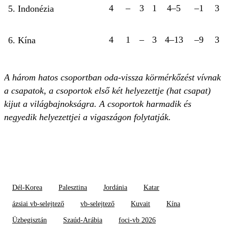
4
–
3
1
4–5
–1
3
5. Indonézia
4
1
–
3
4–13
–9
3
6. Kína
A három hatos csoportban oda-vissza körmérkőzést vívnak
a csapatok, a csoportok első két helyezettje (hat csapat)
kijut a világbajnokságra. A csoportok harmadik és
negyedik helyezettjei a vigaszágon folytatják.
Dél-Korea
Palesztina
Jordánia
Katar
ázsiai vb-selejtező
vb-selejtező
Kuvait
Kína
Üzbegisztán
Szaúd-Arábia
foci-vb 2026