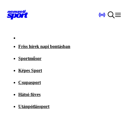
Friss hírek napi bontásban
Sportműsor
Képes Sport
Csupasport
Hátsó füves
Utánpótlássport