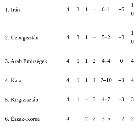
1
4
3
1
–
6–1
+5
1. Irán
0
1
4
3
1
–
5–2
+3
2. Üzbegisztán
0
4
1
1
2
4–4
0
4
3. Arab Emírségek
4
1
1
1
7–10
–3
4
4. Katar
4
1
–
3
4–7
–3
3
5. Kirgizisztán
4
–
2
2
3–5
–2
2
6. Észak-Korea