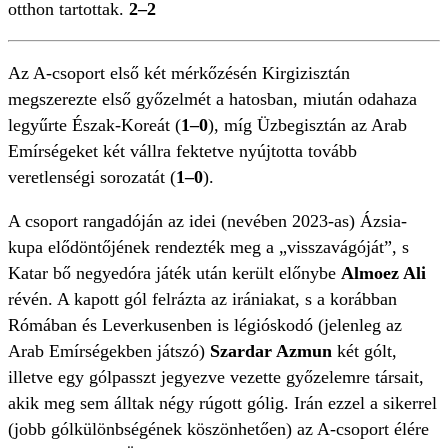
otthon tartottak.
2–2
Az A-csoport első két mérkőzésén Kirgizisztán
megszerezte első győzelmét a hatosban, miután odahaza
legyűrte Észak-Koreát (
1–0
), míg Üzbegisztán az Arab
Emírségeket két vállra fektetve nyújtotta tovább
veretlenségi sorozatát (
1–0
).
A csoport rangadóján az idei (nevében 2023-as) Ázsia-
kupa elődöntőjének rendezték meg a „visszavágóját”, s
Katar bő negyedóra játék után került előnybe
Almoez Ali
révén. A kapott gól felrázta az irániakat, s a korábban
Rómában és Leverkusenben is légióskodó (jelenleg az
Arab Emírségekben játszó)
Szardar Azmun
két gólt,
illetve egy gólpasszt jegyezve vezette győzelemre társait,
akik meg sem álltak négy rúgott gólig. Irán ezzel a sikerrel
(jobb gólkülönbségének köszönhetően) az A-csoport élére